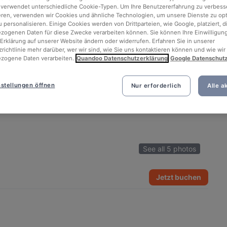
 verwendet unterschiedliche Cookie-Typen. Um Ihre Benutzererfahrung zu verbess
eren, verwenden wir Cookies und ähnliche Technologien, um unsere Dienste zu op
 personalisieren. Einige Cookies werden von Drittparteien, wie Google, platziert, di
ogenen Daten für diese Zwecke verarbeiten können. Sie können Ihre Einwilligung
Erklärung auf unserer Website ändern oder widerrufen. Erfahren Sie in unserer
richtlinie mehr darüber, wer wir sind, wie Sie uns kontaktieren können und wie wir
zogene Daten verarbeiten.
Quandoo Datenschutzerklärung
Google Datenschut
stellungen öffnen
Nur erforderlich
Alle a
See all 5 photos
Jetzt buchen