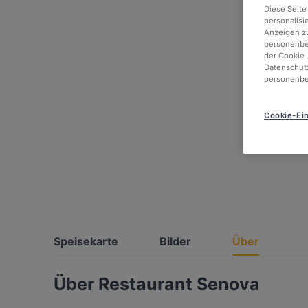
Diese Seite
personalisi
Anzeigen zu
personenbez
der Cookie-
Datenschutz
personenbe
Cookie-Ein
Speisekarte
Bilder
Über
Über Restaurant Senova