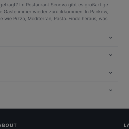
gefragt? Im Restaurant Senova gibt es großartige
die Gäste immer wieder zurückkommen. In Pankow,
te wie Pizza, Mediterran, Pasta. Finde heraus, was
rlin unterscheidet, und reserviere noch heute einen
Xigon
Nawab Indisches Restaurant
Restaurant Erdton Zen
Gotcha Restaurant
Lang Xua Restaurant
A-Petit
Vineria del Este - Berlin
Trattoria Cinque
Staatstheater am Gärtnerplatz, München
Tadka Twist
Filmmuseum München, München
Anjoy
Casual Dining Restaurants in Berlin
Romantische Restaurants in Berlin
ABOUT
L