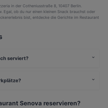
zeria in der Cotheniusstraße 8, 10407 Berlin.
w. Egal, ob du nur einen kleinen Snack brauchst oder
kererlebnis bist, entdecke die Gerichte im Restaurant
in Berlin.
s
sch serviert?
 auch Pizza, Mediterran, Pasta.
rkplätze?
an der Strasse.
taurant Senova reservieren?