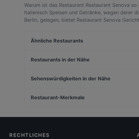
Warum ist das Restaurant Restaurant Senova so 
Italienisch Speisen und Getränke, wegen derer 
Berlin, gelegen, bietet Restaurant Senova Gerich
Restaurant Senova von anderen Restaurants in Be
Tisch für deinen nächsten Restaurantbesuch!
Ähnliche Restaurants
Cello Cafe
Jeta ime Restaurant
Restaurants in der Nähe
Taleh Thai
Pizza Roma
Waterlily
Restaurant Sigiriya
Sehenswürdigkeiten in der Nähe
THE SMOKEHOUSE BAR & BARBECUE
Maison Saveur
Viktualienmarkt, München
Trattoria LaFamiglia
Heilig-Geist-Kirche, München
Restaurant-Merkmale
Batho Restaurant
U-Bahn Fraunhoferstraße, München
Familienfreundliche Restaurants in Berlin
Gemütliche Restaurants in Berlin
Für Gruppen geeignete Restaurants in Berlin
RECHTLICHES