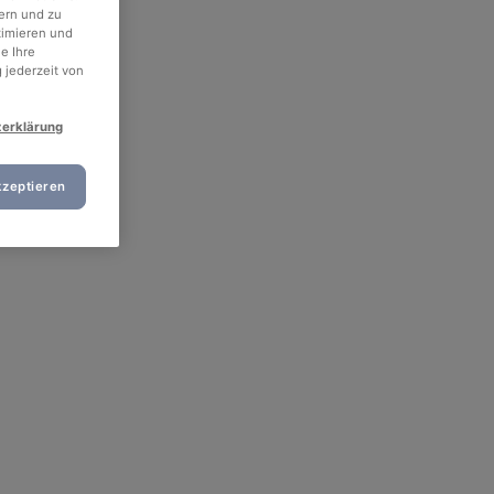
ern und zu
timieren und
e Ihre
 jederzeit von
zerklärung
kzeptieren