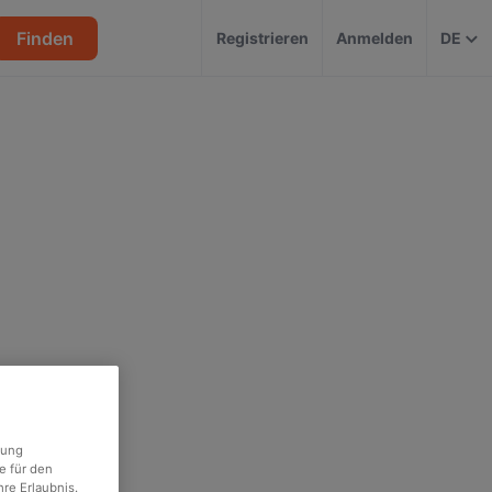
Finden
Registrieren
Anmelden
DE
rung
e für den
re Erlaubnis.