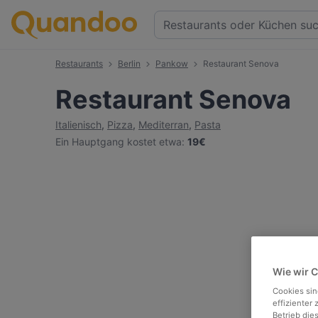
Restaurants
Berlin
Pankow
Restaurant Senova
Restaurant Senova
Italienisch
,
Pizza
,
Mediterran
,
Pasta
Ein Hauptgang kostet etwa
:
19€
Wie wir 
Cookies sin
effizienter
Betrieb die