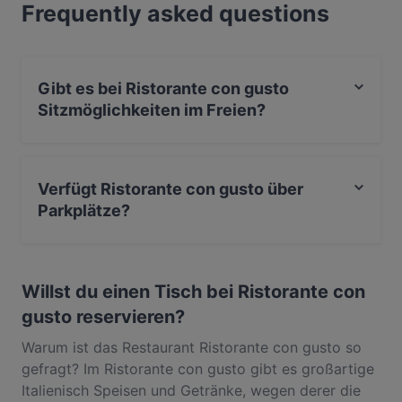
Frequently asked questions
kompletten Feinschmeckererlebnis bist, entdecke
die Gerichte im Ristorante con gusto und erlebe
authentische Italienisch Küche in Ludwigsburg.
Gibt es bei Ristorante con gusto
Sitzmöglichkeiten im Freien?
Ja, bei Ristorante con gusto gibt es Sitzmöglichkeiten
im Freien.
Verfügt Ristorante con gusto über
Parkplätze?
Ja, Ristorante con gusto verfügt über Privater
Parkplatz, Parkplatz an der Strasse.
Willst du einen Tisch bei Ristorante con
gusto reservieren?
Warum ist das Restaurant Ristorante con gusto so
gefragt? Im Ristorante con gusto gibt es großartige
Italienisch Speisen und Getränke, wegen derer die