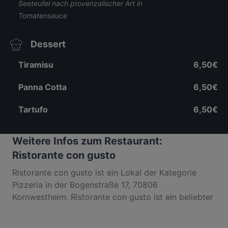
Seeteufel nach provenzalischer Art in
Tomatensauce
Dessert
Tiramisu
6,50€
Panna Cotta
6,50€
Tartufo
6,50€
Weitere Infos zum Restaurant:
Ristorante con gusto
Ristorante con gusto ist ein Lokal der Kategorie
Pizzeria in der Bogenstraße 17, 70806
Kornwestheim. Ristorante con gusto ist ein beliebter
Ort in Innenstadt. Egal, ob du nur einen kleinen
Snack brauchst oder auf der Suche nach einem