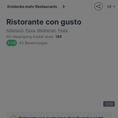
Entdecke mehr Restaurants
DE
Ristorante con gusto
Italienisch
,
Pizza
,
Mediterran
,
Pasta
Ein Hauptgang kostet etwa
:
18€
43 Bewertungen
5.1
/
6
1
/
10
Ristorante con gusto kann über Quandoo nicht