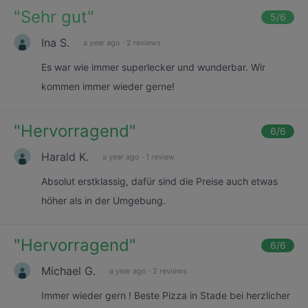
"
Sehr gut
"
5
/6
Ina S.
a year ago
·
2 reviews
Es war wie immer superlecker und wunderbar. Wir
kommen immer wieder gerne!
"
Hervorragend
"
6
/6
Harald K.
a year ago
·
1 review
Absolut erstklassig, dafür sind die Preise auch etwas
höher als in der Umgebung.
"
Hervorragend
"
6
/6
Michael G.
a year ago
·
2 reviews
Immer wieder gern ! Beste Pizza in Stade bei herzlicher