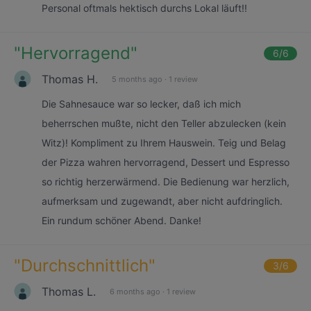
Personal oftmals hektisch durchs Lokal läuft!!
"
Hervorragend
"
6
/6
Thomas H.
5 months ago
·
1 review
Die Sahnesauce war so lecker, daß ich mich
beherrschen mußte, nicht den Teller abzulecken (kein
Witz)! Kompliment zu Ihrem Hauswein. Teig und Belag
der Pizza wahren hervorragend, Dessert und Espresso
so richtig herzerwärmend. Die Bedienung war herzlich,
aufmerksam und zugewandt, aber nicht aufdringlich.
Ein rundum schöner Abend. Danke!
"
Durchschnittlich
"
3
/6
Thomas L.
6 months ago
·
1 review