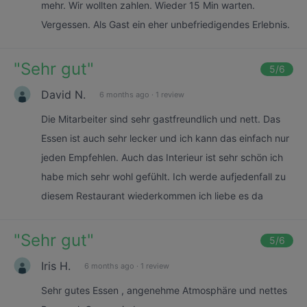
mehr. Wir wollten zahlen. Wieder 15 Min warten.
Vergessen. Als Gast ein eher unbefriedigendes Erlebnis.
"
Sehr gut
"
5
/6
David N.
6 months ago
·
1 review
Die Mitarbeiter sind sehr gastfreundlich und nett. Das
Essen ist auch sehr lecker und ich kann das einfach nur
jeden Empfehlen. Auch das Interieur ist sehr schön ich
habe mich sehr wohl gefühlt. Ich werde aufjedenfall zu
diesem Restaurant wiederkommen ich liebe es da
"
Sehr gut
"
5
/6
Iris H.
6 months ago
·
1 review
Sehr gutes Essen , angenehme Atmosphäre und nettes