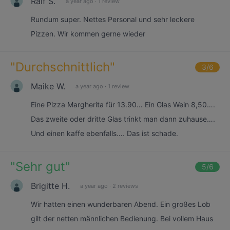
Ralf S.
a year ago
·
1 review
Rundum super. Nettes Personal und sehr leckere
Pizzen. Wir kommen gerne wieder
"
Durchschnittlich
"
3
/6
Maike W.
a year ago
·
1 review
Eine Pizza Margherita für 13.90… Ein Glas Wein 8,50….
Das zweite oder dritte Glas trinkt man dann zuhause….
Und einen kaffe ebenfalls…. Das ist schade.
"
Sehr gut
"
5
/6
Brigitte H.
a year ago
·
2 reviews
Wir hatten einen wunderbaren Abend. Ein großes Lob
gilt der netten männlichen Bedienung. Bei vollem Haus