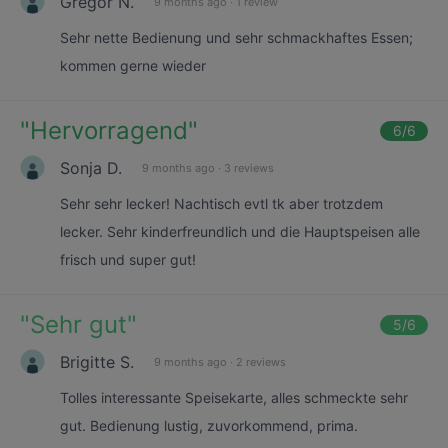
Gregor N.
9 months ago
·
1 review
Sehr nette Bedienung und sehr schmackhaftes Essen;
kommen gerne wieder
"
Hervorragend
"
6
/6
Sonja D.
9 months ago
·
3 reviews
Sehr sehr lecker! Nachtisch evtl tk aber trotzdem
lecker. Sehr kinderfreundlich und die Hauptspeisen alle
frisch und super gut!
"
Sehr gut
"
5
/6
Brigitte S.
9 months ago
·
2 reviews
Tolles interessante Speisekarte, alles schmeckte sehr
gut. Bedienung lustig, zuvorkommend, prima.