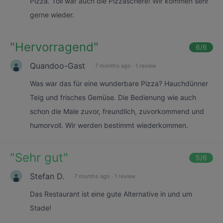
Pizza. Toll war auch die Pizzaschere! Wir kommen sehr
gerne wieder.
"
Hervorragend
"
6
/6
Quandoo-Gast
7 months ago
·
1 review
Was war das für eine wunderbare Pizza? Hauchdünner
Teig und frisches Gemüse. Die Bedienung wie auch
schon die Male zuvor, freundlich, zuvorkommend und
humorvoll. Wir werden bestimmt wiederkommen.
"
Sehr gut
"
5
/6
Stefan D.
7 months ago
·
1 review
Das Restaurant ist eine gute Alternative in und um
Stade!