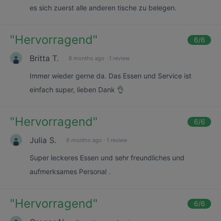
es sich zuerst alle anderen tische zu belegen.
"
Hervorragend
"
6
/6
Britta T.
8 months ago
·
1 review
Immer wieder gerne da. Das Essen und Service ist
einfach super, lieben Dank 👌
"
Hervorragend
"
6
/6
Julia S.
8 months ago
·
1 review
Super leckeres Essen und sehr freundliches und
aufmerksames Personal .
"
Hervorragend
"
6
/6