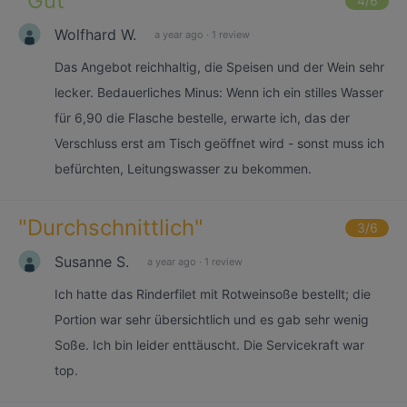
"
Gut
"
4
/6
Wolfhard W.
a year ago
·
1 review
Das Angebot reichhaltig, die Speisen und der Wein sehr
lecker. Bedauerliches Minus: Wenn ich ein stilles Wasser
für 6,90 die Flasche bestelle, erwarte ich, das der
Verschluss erst am Tisch geöffnet wird - sonst muss ich
befürchten, Leitungswasser zu bekommen.
"
Durchschnittlich
"
3
/6
Susanne S.
a year ago
·
1 review
Ich hatte das Rinderfilet mit Rotweinsoße bestellt; die
Portion war sehr übersichtlich und es gab sehr wenig
Soße. Ich bin leider enttäuscht. Die Servicekraft war
top.