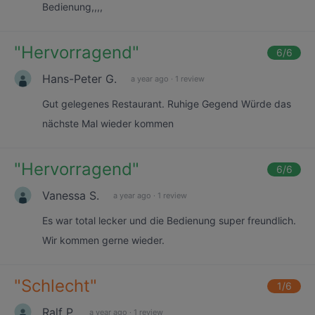
Bedienung,,,,
"
Hervorragend
"
6
/6
Hans-Peter G.
a year ago
·
1 review
Gut gelegenes Restaurant. Ruhige Gegend Würde das
nächste Mal wieder kommen
"
Hervorragend
"
6
/6
Vanessa S.
a year ago
·
1 review
Es war total lecker und die Bedienung super freundlich.
Wir kommen gerne wieder.
"
Schlecht
"
1
/6
Ralf P.
a year ago
·
1 review