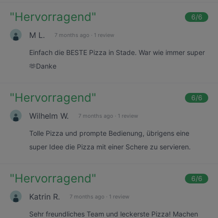
"
Hervorragend
"
6
/6
M L.
7 months ago
·
1 review
Einfach die BESTE Pizza in Stade. War wie immer super
🫶Danke
"
Hervorragend
"
6
/6
Wilhelm W.
7 months ago
·
1 review
Tolle Pizza und prompte Bedienung, übrigens eine
super Idee die Pizza mit einer Schere zu servieren.
"
Hervorragend
"
6
/6
Katrin R.
7 months ago
·
1 review
Sehr freundliches Team und leckerste Pizza! Machen