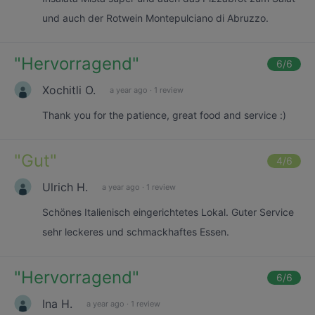
und auch der Rotwein Montepulciano di Abruzzo.
"
Hervorragend
"
6
/6
Xochitli O.
a year ago
·
1 review
Thank you for the patience, great food and service :)
"
Gut
"
4
/6
Ulrich H.
a year ago
·
1 review
Schönes Italienisch eingerichtetes Lokal. Guter Service
sehr leckeres und schmackhaftes Essen.
"
Hervorragend
"
6
/6
Ina H.
a year ago
·
1 review