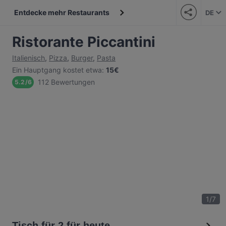
Entdecke mehr Restaurants
DE
Ristorante Piccantini
Italienisch
,
Pizza
,
Burger
,
Pasta
Ein Hauptgang kostet etwa
:
15€
112 Bewertungen
5.2
/
6
1
/
7
Tisch für 2 für heute