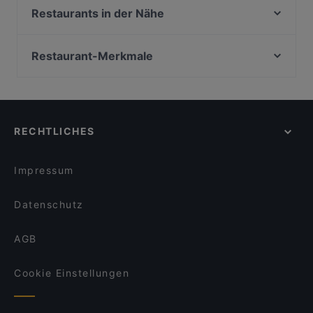
Vino e Crostini
Restaurants in der Nähe
La Via Del Sale
Osteria Da Vino
Mendoza
SHADALAI
Restaurant-Merkmale
Di Mondo
Farina meets Mehl
Lebhaft in Stade
La Vela
Gemütliche Restaurants in Stade
Asia Mekong
Familienfreundliche Restaurants in Stade
L'unico
RECHTLICHES
Casual Dining Restaurants in Stade
Burger Lounge Elmshorn
Romantische Restaurants in Stade
Blankenese Strandhof
Impressum
Datenschutz
AGB
Cookie Einstellungen