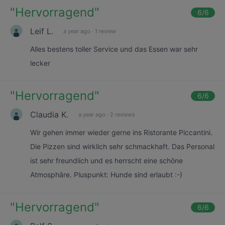
"
Hervorragend
"
6
/6
Leif L.
a year ago
·
1 review
Alles bestens toller Service und das Essen war sehr
lecker
"
Hervorragend
"
6
/6
Claudia K.
a year ago
·
2 reviews
Wir gehen immer wieder gerne ins Ristorante Piccantini.
Die Pizzen sind wirklich sehr schmackhaft. Das Personal
ist sehr freundlich und es herrscht eine schöne
Atmosphäre. Pluspunkt: Hunde sind erlaubt :-)
"
Hervorragend
"
6
/6