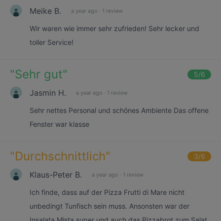
Meike B.
a year ago
·
1 review
Wir waren wie immer sehr zufrieden! Sehr lecker und
toller Service!
"
Sehr gut
"
5
/6
Jasmin H.
a year ago
·
1 review
Sehr nettes Personal und schönes Ambiente Das offene
Fenster war klasse
"
Durchschnittlich
"
3
/6
Klaus-Peter B.
a year ago
·
1 review
Ich finde, dass auf der Pizza Frutti di Mare nicht
unbedingt Tunfisch sein muss. Ansonsten war der
Insalata Mista super und auch das Pizzabrot zum Salat