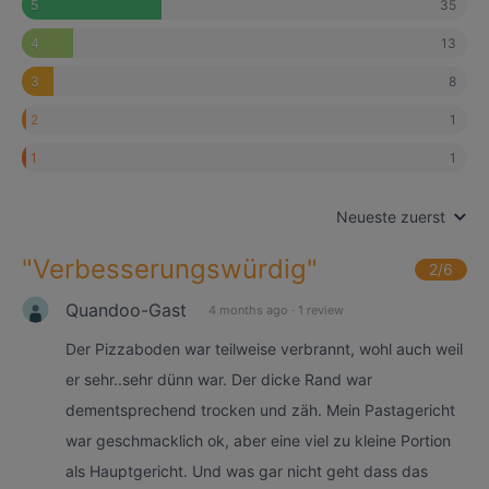
35
5
13
4
8
3
1
2
1
1
Neueste zuerst
"
Verbesserungswürdig
"
2
/6
Quandoo-Gast
4 months ago
·
1 review
Der Pizzaboden war teilweise verbrannt, wohl auch weil
er sehr..sehr dünn war. Der dicke Rand war
dementsprechend trocken und zäh. Mein Pastagericht
war geschmacklich ok, aber eine viel zu kleine Portion
als Hauptgericht. Und was gar nicht geht dass das