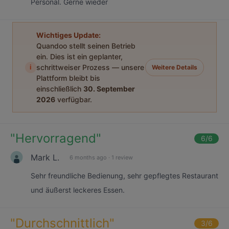
Personal. Gerne wieder
Wichtiges Update:
Quandoo stellt seinen Betrieb
ein. Dies ist ein geplanter,
i
schrittweiser Prozess — unsere
Weitere Details
Plattform bleibt bis
einschließlich
30. September
2026
verfügbar.
"
Hervorragend
"
6
/6
Mark L.
6 months ago
·
1 review
Sehr freundliche Bedienung, sehr gepflegtes Restaurant
und äußerst leckeres Essen.
"
Durchschnittlich
"
3
/6