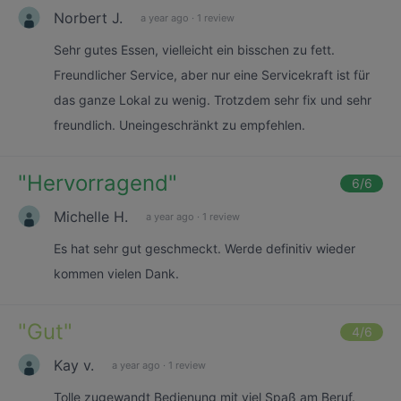
Norbert J.
a year ago
·
1 review
Sehr gutes Essen, vielleicht ein bisschen zu fett.
Freundlicher Service, aber nur eine Servicekraft ist für
das ganze Lokal zu wenig. Trotzdem sehr fix und sehr
freundlich. Uneingeschränkt zu empfehlen.
"
Hervorragend
"
6
/6
Michelle H.
a year ago
·
1 review
Es hat sehr gut geschmeckt. Werde definitiv wieder
kommen vielen Dank.
"
Gut
"
4
/6
Kay v.
a year ago
·
1 review
Tolle zugewandt Bedienung mit viel Spaß am Beruf.