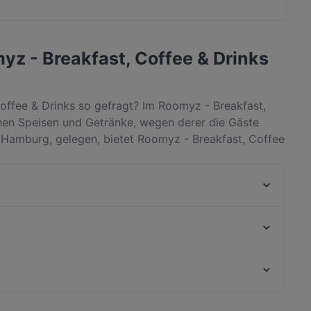
ert Kaffee & Kuchen und auch International, Essen &
myz - Breakfast, Coffee & Drinks
offee & Drinks so gefragt? Im Roomyz - Breakfast,
chen Speisen und Getränke, wegen derer die Gäste
amburg, gelegen, bietet Roomyz - Breakfast, Coffee
nken. Finde heraus, was Roomyz - Breakfast, Coffee &
scheidet, und reserviere noch heute einen Tisch für
Falafel Factory
L'Orient Restaurant Winterhude
Eleven 11:11 Eleven - Komponistenviertel
Ristorante Pepe Nero
Sky & Sand Beachclub
Sushi Für Hamburg Hohenfelde
BODHI – vegan living
Alstercafe
Casual Dining Restaurants in Hamburg
Hoi An Alsterdorf Restaurant
Restaurants mit Business Lunch in Hamburg