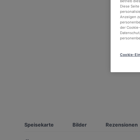
Betrieb die
Diese Seite
personalisi
Anzeigen zu
personenbez
der Cookie-
Datenschutz
personenbe
Cookie-Ein
Speisekarte
Bilder
Rezensionen