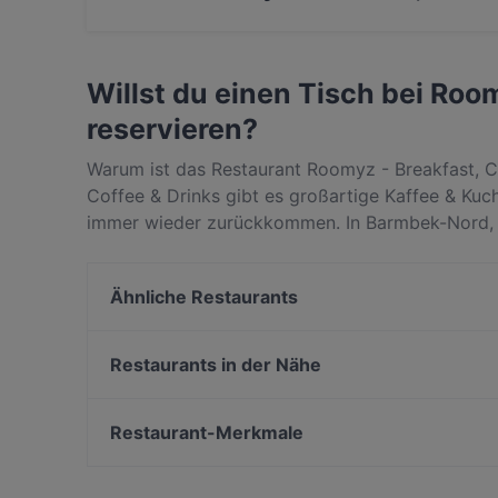
Ja, Roomyz - Breakfast, Coffee & Drinks servi
Trinken.
Willst du einen Tisch bei Roo
reservieren?
Warum ist das Restaurant Roomyz - Breakfast, C
Coffee & Drinks gibt es großartige Kaffee & Ku
immer wieder zurückkommen. In Barmbek-Nord, H
& Drinks Gerichte wie International, Essen & Tri
Drinks von anderen Restaurants in Hamburg unter
Ähnliche Restaurants
deinen nächsten Restaurantbesuch!
Urfas Kebap
SUSHIMEN
Restaurants in der Nähe
Noory Restaurant
Da Vincenzo
Golab Restaurant
Burger Lounge Bramfeld
Restaurant-Merkmale
Kokoro Asia & Sushi Hamburg
Wrap Sache
Familienfreundliche Restaurants in Hamburg
TSUBAKI Hamburg
Lebhaft in Hamburg