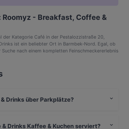
: Roomyz - Breakfast, Coffee &
l der Kategorie Café in der Pestalozzistraße 20,
nks ist ein beliebter Ort in Barmbek-Nord. Egal, ob
er Suche nach einem kompletten Feinschmeckererlebnis
st, Coffee & Drinks und erlebe authentische Kaffee &
s
 & Drinks über Parkplätze?
gt über Parkplatz an der Strasse.
 & Drinks Kaffee & Kuchen serviert?