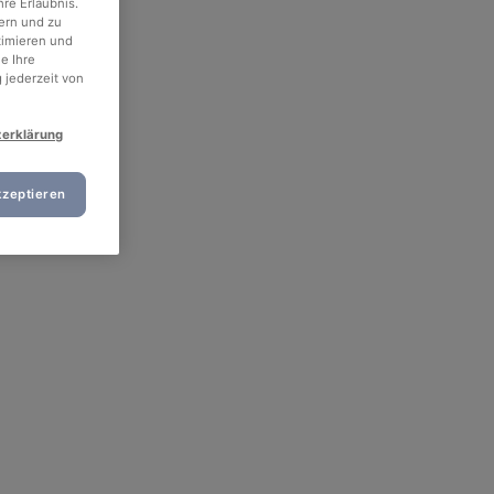
re Erlaubnis.
ern und zu
timieren und
e Ihre
 jederzeit von
zerklärung
kzeptieren