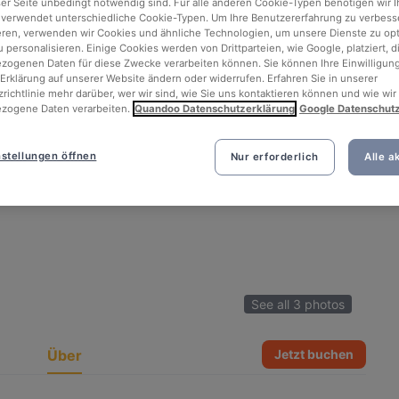
ser Seite unbedingt notwendig sind. Für alle anderen Cookie-Typen benötigen wir Ih
 verwendet unterschiedliche Cookie-Typen. Um Ihre Benutzererfahrung zu verbess
eren, verwenden wir Cookies und ähnliche Technologien, um unsere Dienste zu op
 personalisieren. Einige Cookies werden von Drittparteien, wie Google, platziert, di
ogenen Daten für diese Zwecke verarbeiten können. Sie können Ihre Einwilligung
Erklärung auf unserer Website ändern oder widerrufen. Erfahren Sie in unserer
richtlinie mehr darüber, wer wir sind, wie Sie uns kontaktieren können und wie wir
zogene Daten verarbeiten.
Quandoo Datenschutzerklärung
Google Datenschut
stellungen öffnen
Nur erforderlich
Alle a
See all 3 photos
Über
Jetzt buchen