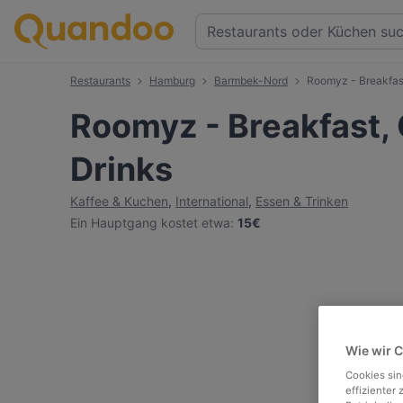
Restaurants
Hamburg
Barmbek-Nord
Roomyz - Breakfast
Roomyz - Breakfast, 
Drinks
Kaffee & Kuchen
,
International
,
Essen & Trinken
Ein Hauptgang kostet etwa
:
15€
Wie wir 
Cookies sin
effizienter