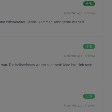
6
/6
6 months ago
·
1 review
nd hilfsbereiter Servis, kommen sehr gerne wieder!
5
/6
6 months ago
·
1 review
war. Die Kellnerinnen waren sehr nett! Man hat sich sehr
5
/6
6 months ago
·
1 review