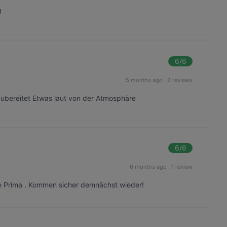
!
6
/6
5 months ago
·
2 reviews
 zubereitet Etwas laut von der Atmosphäre
6
/6
6 months ago
·
1 review
ce Prima . Kommen sicher demnächst wieder!