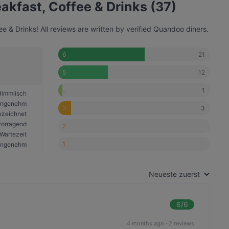
kfast, Coffee & Drinks (37)
 & Drinks! All reviews are written by verified Quandoo diners.
21
6
12
5
1
4
Himmlisch
angenehm
3
3
ezeichnet
vorragend
2
Wartezeit
1
angenehm
Neueste zuerst
6
/6
4 months ago
·
2 reviews