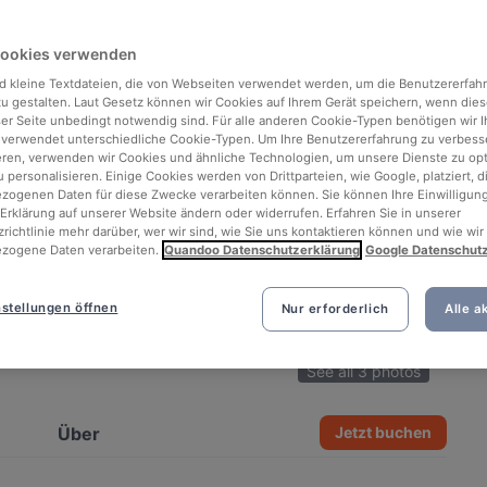
Cookies verwenden
d kleine Textdateien, die von Webseiten verwendet werden, um die Benutzererfah
 zu gestalten. Laut Gesetz können wir Cookies auf Ihrem Gerät speichern, wenn dies
ser Seite unbedingt notwendig sind. Für alle anderen Cookie-Typen benötigen wir Ih
 verwendet unterschiedliche Cookie-Typen. Um Ihre Benutzererfahrung zu verbess
eren, verwenden wir Cookies und ähnliche Technologien, um unsere Dienste zu op
 personalisieren. Einige Cookies werden von Drittparteien, wie Google, platziert, di
ogenen Daten für diese Zwecke verarbeiten können. Sie können Ihre Einwilligung
Erklärung auf unserer Website ändern oder widerrufen. Erfahren Sie in unserer
richtlinie mehr darüber, wer wir sind, wie Sie uns kontaktieren können und wie wir
zogene Daten verarbeiten.
Quandoo Datenschutzerklärung
Google Datenschut
stellungen öffnen
Nur erforderlich
Alle a
See all 3 photos
Über
Jetzt buchen