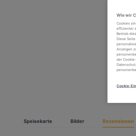
Wie wir 
Cookies sin
effizienter
Betrieb die
Diese Seite
personalisi
Anzeigen zu
personenbez
der Cookie-
Datenschutz
personenbe
Cookie-Ein
Speisekarte
Bilder
Rezensionen