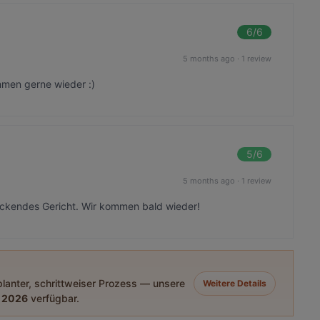
6
/6
5 months ago
·
1 review
mmen gerne wieder :)
5
/6
5 months ago
·
1 review
ckendes Gericht. Wir kommen bald wieder!
eplanter, schrittweiser Prozess — unsere
Weitere Details
 2026
verfügbar.