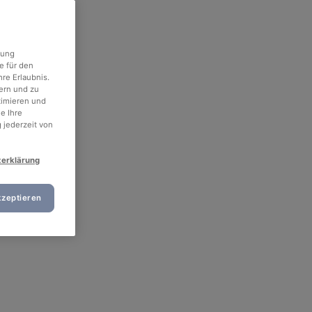
rung
e für den
re Erlaubnis.
ern und zu
timieren und
e Ihre
 jederzeit von
zerklärung
kzeptieren