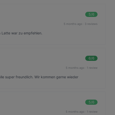
5
/6
5 months ago
·
3 reviews
 Latte war zu empfehlen.
6
/6
5 months ago
·
1 review
alle super freundlich. Wir kommen gerne wieder
5
/6
5 months ago
·
1 review