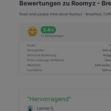
Bewertungen zu Roomyz - Brea
Read what people think about Roomyz - Breakfast, Coffee
5.4
/
6
37 Bewertungen
Essen
:
Atmosphäre
:
Sehr 
Service & Bedienung
:
Ausg
Preis-Leistungs-Verhältnis
:
Her
Wartezeit
:
Sehr kurze 
Lautstärke
:
Sehr 
"
Hervorragend
"
Leonie S.