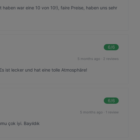
 haben war eine 10 von 10!), faire Preise, haben uns sehr
6
/6
5 months ago
·
2 reviews
 ist lecker und hat eine tolle Atmosphäre!
6
/6
5 months ago
·
1 review
u çok iyi. Bayıldık