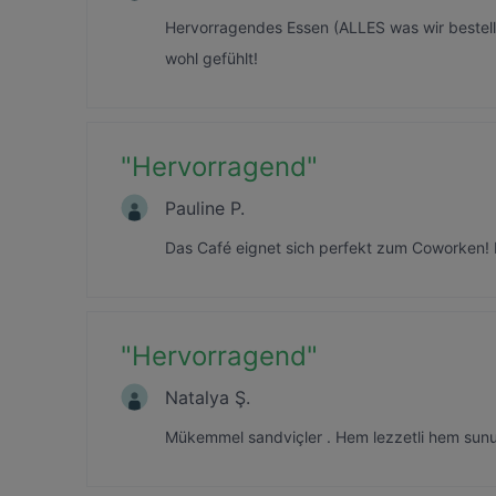
Hervorragendes Essen (ALLES was wir bestellt
wohl gefühlt!
"
Hervorragend
"
Pauline P.
Das Café eignet sich perfekt zum Coworken! Es
"
Hervorragend
"
Natalya Ş.
Mükemmel sandviçler . Hem lezzetli hem sunum