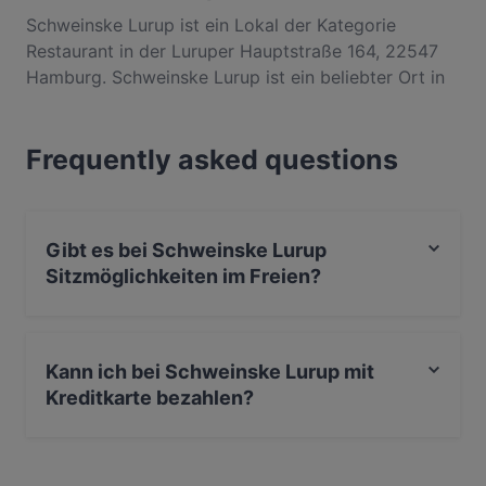
Schweinske Lurup ist ein Lokal der Kategorie
Restaurant in der Luruper Hauptstraße 164, 22547
Hamburg. Schweinske Lurup ist ein beliebter Ort in
Altona. Egal, ob du nur einen kleinen Snack brauchst
oder auf der Suche nach einem kompletten
Frequently asked questions
Feinschmeckererlebnis bist, entdecke die Gerichte
im Schweinske Lurup und erlebe authentische
International Küche in Hamburg.
Gibt es bei Schweinske Lurup
Sitzmöglichkeiten im Freien?
Ja, bei Schweinske Lurup gibt es Sitzmöglichkeiten im
Freien.
Kann ich bei Schweinske Lurup mit
Kreditkarte bezahlen?
Ja, du kannst mit EC-Karte bezahlen.