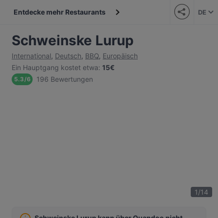
Entdecke mehr Restaurants
DE
Schweinske Lurup
International
,
Deutsch
,
BBQ
,
Europäisch
Ein Hauptgang kostet etwa
:
15€
196 Bewertungen
5.3
/
6
1
/
14
Schweinske Lurup kann über Quandoo nicht