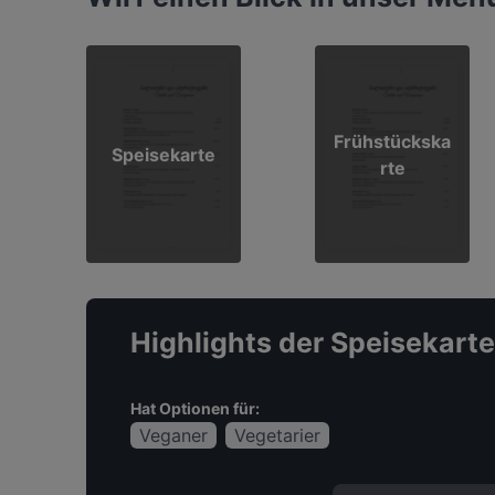
Frühstückska
Speisekarte
rte
Highlights der Speisekarte
Hat Optionen für:
Veganer
Vegetarier