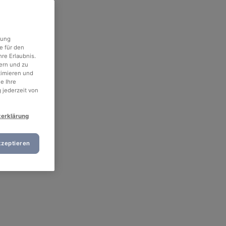
rung
e für den
re Erlaubnis.
ern und zu
timieren und
e Ihre
 jederzeit von
zerklärung
kzeptieren