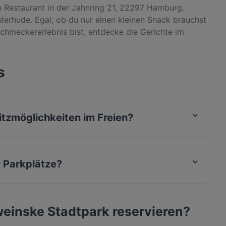
e Restaurant in der Jahnring 21, 22297 Hamburg.
nterhude. Egal, ob du nur einen kleinen Snack brauchst
chmeckererlebnis bist, entdecke die Gerichte im
nternational Küche in Hamburg.
s
itzmöglichkeiten im Freien?
ichkeiten im Freien.
 Parkplätze?
tz an der Strasse.
weinske Stadtpark reservieren?