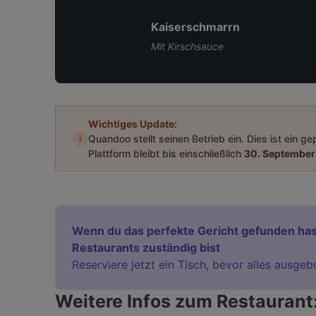
Kaiserschmarrn
Mit Kirschsauce
Wichtiges Update:
i
Quandoo stellt seinen Betrieb ein. Dies ist ein g
Plattform bleibt bis einschließlich
30. September
Wenn du das perfekte Gericht gefunden has
Restaurants zuständig bist
Reserviere jetzt ein Tisch, bevor alles ausgeb
Weitere Infos zum Restaurant