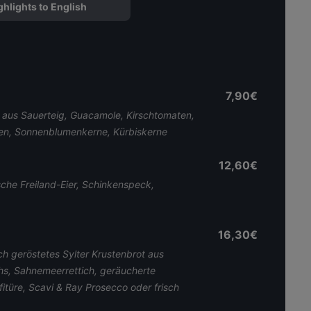
ghlights to English
7,90€
t aus Sauerteig, Guacamole, Kirschtomaten,
en, Sonnenblumenkerne, Kürbiskerne
12,60€
ische Freiland-Eier, Schinkenspeck,
16,30€
h geröstetes Sylter Krustenbrot aus
chs, Sahnemeerrettich, geräucherte
itüre, Scavi & Ray Prosecco oder frisch