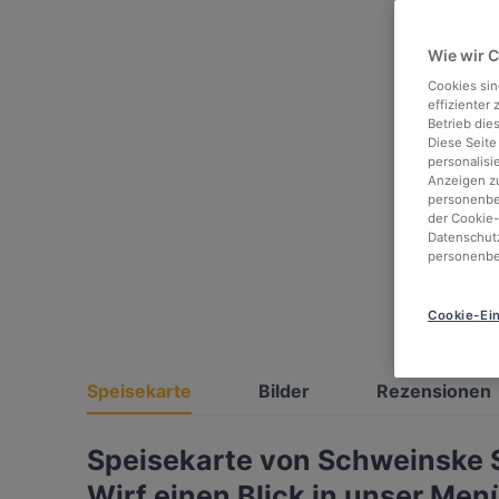
Wie wir 
Cookies sin
effizienter
Betrieb die
Diese Seite
personalisi
Anzeigen zu
personenbez
der Cookie-
Datenschutz
personenbe
Cookie-Ein
Speisekarte
Bilder
Rezensionen
Speisekarte von Schweinske 
Wirf einen Blick in unser Men