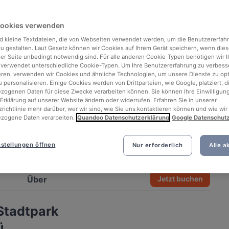
Cookies verwenden
d kleine Textdateien, die von Webseiten verwendet werden, um die Benutzererfah
 zu gestalten. Laut Gesetz können wir Cookies auf Ihrem Gerät speichern, wenn dies
ser Seite unbedingt notwendig sind. Für alle anderen Cookie-Typen benötigen wir Ih
 verwendet unterschiedliche Cookie-Typen. Um Ihre Benutzererfahrung zu verbess
eren, verwenden wir Cookies und ähnliche Technologien, um unsere Dienste zu op
 personalisieren. Einige Cookies werden von Drittparteien, wie Google, platziert, di
ogenen Daten für diese Zwecke verarbeiten können. Sie können Ihre Einwilligung
Erklärung auf unserer Website ändern oder widerrufen. Erfahren Sie in unserer
richtlinie mehr darüber, wer wir sind, wie Sie uns kontaktieren können und wie wir
zogene Daten verarbeiten.
Quandoo Datenschutzerklärung
Google Datenschut
stellungen öffnen
Nur erforderlich
Alle a
See all 14 photos
Über
Jetzt buchen
Stadtpark
ü