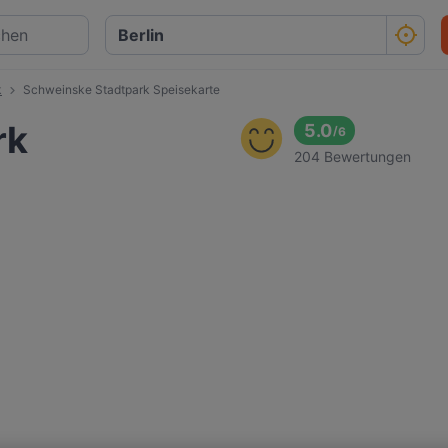
k
Schweinske Stadtpark Speisekarte
rk
5.0
/
6
204 Bewertungen