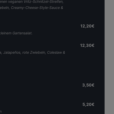
en veganen Vritz-Schnitzel-Streifen,
iebeln, Creamy-Cheese-Style-Sauce &
12,20€
kleinem Gartensalat.
12,30€
a, Jalapeños, rote Zwiebeln, Coleslaw &
3,50€
5,20€
n