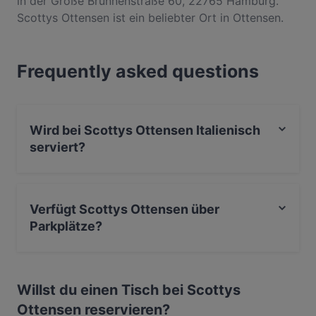
in der Große Brunnenstraße 60, 22765 Hamburg.
Scottys Ottensen ist ein beliebter Ort in Ottensen.
Egal, ob du nur einen kleinen Snack brauchst oder
auf der Suche nach einem kompletten
Frequently asked questions
Feinschmeckererlebnis bist, entdecke die Gerichte
im Scottys Ottensen und erlebe authentische
Italienisch Küche in Hamburg.
Wird bei Scottys Ottensen Italienisch
serviert?
Ja, Scottys Ottensen serviert Italienisch und auch
Burger, BBQ.
Verfügt Scottys Ottensen über
Parkplätze?
Ja, Scottys Ottensen verfügt über Parkplatz an der
Strasse.
Willst du einen Tisch bei Scottys
Ottensen reservieren?