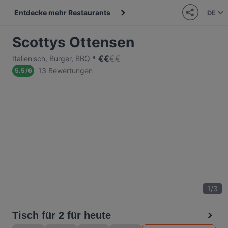
Entdecke mehr Restaurants
DE
Scottys Ottensen
€
€
€
€
Italienisch
,
Burger
,
BBQ
13 Bewertungen
5.5
/
6
1
/
3
Tisch für 2 für heute