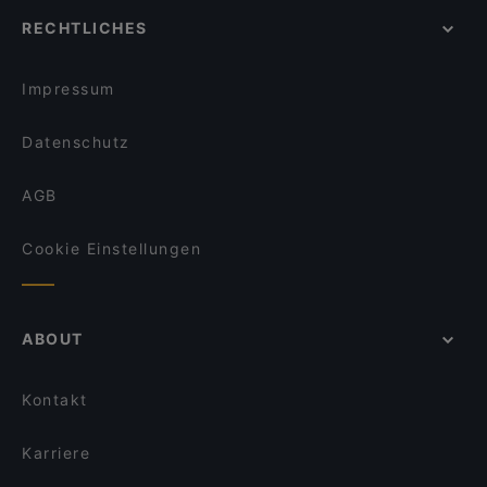
Casual Dining Restaurants in Essen
Restaurant Oase Uno
Ristorante Acquario
RECHTLICHES
Gemütliche Restaurants in Essen
Nuova Venezia
Loewe Burger Restaurant
Lebhaft in Essen
Royal Beef Corner
Fünfte Saison
Impressum
Öz Urfa Ocakbasi
Little Star Restaurant
Datenschutz
AGB
Cookie Einstellungen
ABOUT
Kontakt
Karriere