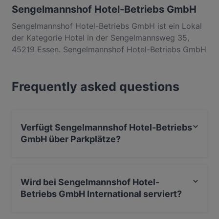
Sengelmannshof Hotel-Betriebs GmbH
Sengelmannshof Hotel-Betriebs GmbH ist ein Lokal
der Kategorie Hotel in der Sengelmannsweg 35,
45219 Essen. Sengelmannshof Hotel-Betriebs GmbH
ist ein beliebter Ort in Kettwig. Egal, ob du nur einen
kleinen Snack brauchst oder auf der Suche nach
Frequently asked questions
einem kompletten Feinschmeckererlebnis bist,
entdecke die Gerichte im Sengelmannshof Hotel-
Betriebs GmbH und erlebe authentische International
Küche in Essen.
Verfügt Sengelmannshof Hotel-Betriebs
GmbH über Parkplätze?
Ja, Sengelmannshof Hotel-Betriebs GmbH verfügt über
Parkplatz an der Strasse.
Wird bei Sengelmannshof Hotel-
Betriebs GmbH International serviert?