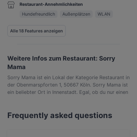
Restaurant-Annehmlichkeiten
Hundefreundlich
Außenplätzen
WLAN
Alle 18 Features anzeigen
Weitere Infos zum Restaurant: Sorry
Mama
Sorry Mama ist ein Lokal der Kategorie Restaurant in
der Obenmarspforten 1, 50667 Köln. Sorry Mama ist
ein beliebter Ort in Innenstadt. Egal, ob du nur einen
kleinen Snack brauchst oder auf der Suche nach
einem kompletten Feinschmeckererlebnis bist,
Frequently asked questions
entdecke die Gerichte im Sorry Mama und erlebe
authentische International Küche in Köln.