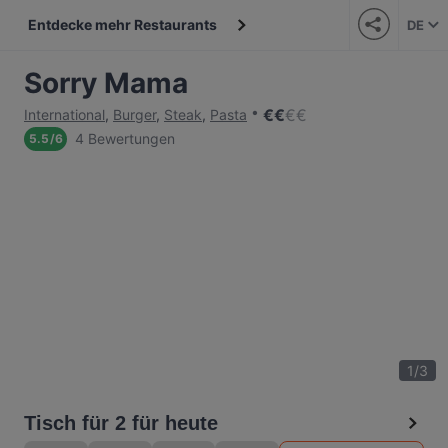
Entdecke mehr Restaurants
DE
Sorry Mama
€
€
€
€
International
,
Burger
,
Steak
,
Pasta
4 Bewertungen
5.5
/
6
1
/
3
Tisch für 2 für heute