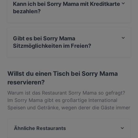
Kann ich bei Sorry Mama mit Kreditkarte
bezahlen?
Ja, du kannst mit EC-Karte bezahlen.
Gibt es bei Sorry Mama
Sitzmöglichkeiten im Freien?
Ja, bei Sorry Mama gibt es Sitzmöglichkeiten im Freien.
Willst du einen Tisch bei Sorry Mama
reservieren?
Warum ist das Restaurant Sorry Mama so gefragt?
Im Sorry Mama gibt es großartige International
Speisen und Getränke, wegen derer die Gäste immer
wieder zurückkommen. In Innenstadt, Köln, gelegen,
bietet Sorry Mama Gerichte wie Burger, Steak,
Ähnliche Restaurants
Pasta. Finde heraus, was Sorry Mama von anderen
Restaurants in Köln unterscheidet, und reserviere