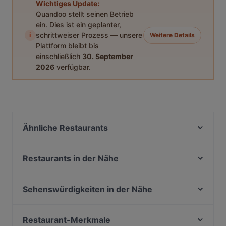
Wichtiges Update:
Quandoo stellt seinen Betrieb
ein. Dies ist ein geplanter,
i
schrittweiser Prozess — unsere
Weitere Details
Plattform bleibt bis
einschließlich
30. September
2026
verfügbar.
Ähnliche Restaurants
Café Olea
Cubo Restaurant
Restaurants in der Nähe
Punjab Haus Indisches Restaurant
Weinverein Rote Insel
Fjord by Munch's Hus
Cafe Daddy
Sehenswürdigkeiten in der Nähe
Atlantik & Oceans Fischrestaurant
Potemkin Restaurant
U-Bahn Steinweg, Köln
Buddha Haus
Restaurant San Marino Prager Platz
U-Bahn Neumarkt, Köln
Restaurant-Merkmale
Nila Indisches Restaurant