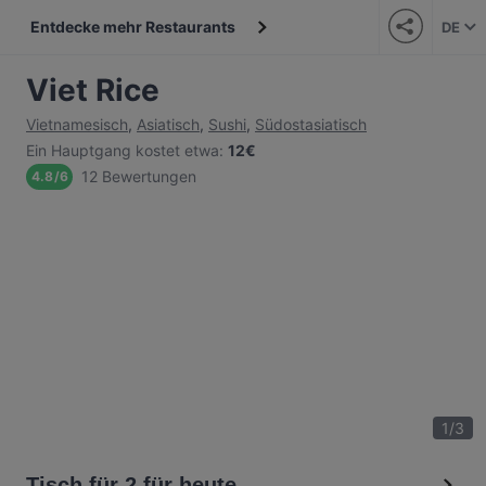
Entdecke mehr Restaurants
DE
Viet Rice
Vietnamesisch
,
Asiatisch
,
Sushi
,
Südostasiatisch
Ein Hauptgang kostet etwa
:
12€
12 Bewertungen
4.8
/
6
1
/
3
Tisch für 2 für heute