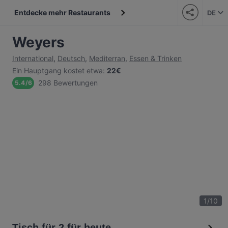
Entdecke mehr Restaurants
DE
Weyers
International
,
Deutsch
,
Mediterran
,
Essen & Trinken
Ein Hauptgang kostet etwa
:
22€
298 Bewertungen
5.4
/
6
1
/
10
Tisch für 2 für heute