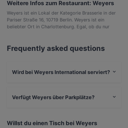
Weitere Infos zum Restaurant: Weyers
Weyers ist ein Lokal der Kategorie Brasserie in der
Pariser Straße 16, 10719 Berlin. Weyers ist ein
beliebter Ort in Charlottenburg. Egal, ob du nur
einen kleinen Snack brauchst oder auf der Suche
nach einem kompletten Feinschmeckererlebnis bist,
Frequently asked questions
entdecke die Gerichte im Weyers und erlebe
authentische International Küche in Berlin.
Wird bei Weyers International serviert?
Ja, Weyers serviert International und auch Deutsch,
Mediterran, Essen & Trinken.
Verfügt Weyers über Parkplätze?
Ja, Weyers verfügt über Parkplatz an der Strasse.
Willst du einen Tisch bei Weyers