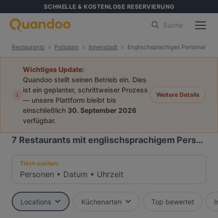
SCHNELLE & KOSTENLOSE RESERVIERUNG
Suche
Restaurants
Potsdam
Innenstadt
Englischsprachiges Personal
Wichtiges Update:
Quandoo stellt seinen Betrieb ein. Dies
ist ein geplanter, schrittweiser Prozess
i
Weitere Details
— unsere Plattform bleibt bis
einschließlich
30. September 2026
verfügbar.
7
Restaurants mit englischsprachigem Personal in Innenstadt, Potsdam
Tisch suchen:
Personen
•
Datum
•
Uhrzeit
Locations
Küchenarten
Top bewertet
I