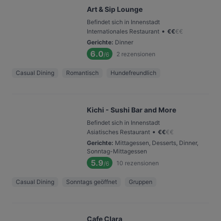
Art & Sip Lounge
Befindet sich in Innenstadt
•
Internationales Restaurant
€
€
€
€
Gerichte
:
Dinner
6.0
2
rezensionen
/6
Casual Dining
Romantisch
Hundefreundlich
Kichi - Sushi Bar and More
Befindet sich in Innenstadt
•
Asiatisches Restaurant
€
€
€
€
Gerichte
:
Mittagessen, Desserts, Dinner,
Sonntag-Mittagessen
5.9
10
rezensionen
/6
Casual Dining
Sonntags geöffnet
Gruppen
Cafe Clara