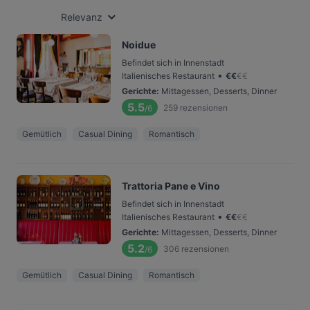
Relevanz
Noidue
Befindet sich in Innenstadt
•
Italienisches Restaurant
€
€
€
€
Gerichte
:
Mittagessen, Desserts, Dinner
5.5
259
rezensionen
/6
Gemütlich
Casual Dining
Romantisch
Trattoria Pane e Vino
Befindet sich in Innenstadt
•
Italienisches Restaurant
€
€
€
€
Gerichte
:
Mittagessen, Desserts, Dinner
5.2
306
rezensionen
/6
Gemütlich
Casual Dining
Romantisch