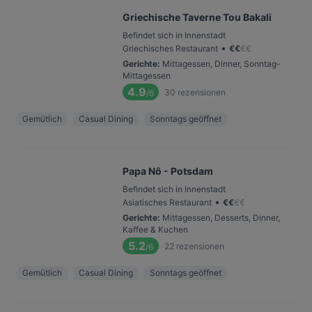
Griechische Taverne Tou Bakali
Befindet sich in Innenstadt
•
Griechisches Restaurant
€
€
€
€
Gerichte
:
Mittagessen, Dinner, Sonntag-
Mittagessen
4.9
30
rezensionen
/6
Gemütlich
Casual Dining
Sonntags geöffnet
Papa Nô - Potsdam
Befindet sich in Innenstadt
•
Asiatisches Restaurant
€
€
€
€
Gerichte
:
Mittagessen, Desserts, Dinner,
Kaffee & Kuchen
5.2
22
rezensionen
/6
Gemütlich
Casual Dining
Sonntags geöffnet