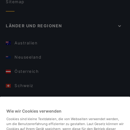
Sitemap
LÄNDER UND REGIONEN
Australien
Neuseeland
Österreich
Schweiz
Deutschland
Wie wir Cookies verwenden
Italien
Cookies sind kleine Textdateien, die von Webseiten verwendet werden,
um die Benutzererfahrung effizienter zu gestalten. Laut Gesetz können wir
Finnland
Cookies auf Ihrem Gerät speichern, wenn diese für den Betrieb dieser