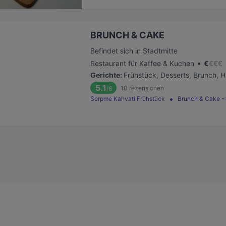
BRUNCH & CAKE
Befindet sich in Stadtmitte
•
Restaurant für Kaffee & Kuchen
€
€
€
€
Gerichte
:
Frühstück, Desserts, Brunch, H
5.1
10
rezensionen
/6
Serpme Kahvati Frühstück
Brunch & Cake -