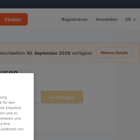
Finden
Registrieren
Anmelden
DE
einschließlich
30. September 2026
verfügbar.
Weitere Details
ausen
Bestätigen
eit
rung
e für den
re Erlaubnis.
ern und zu
timieren und
e Ihre
 jederzeit von