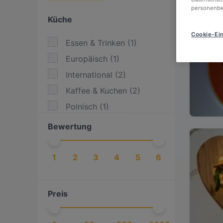
personenbe
Küche
Cookie-Ein
Essen & Trinken
(
1
)
Europäisch
(
1
)
International
(
2
)
Kaffee & Kuchen
(
2
)
Polnisch
(
1
)
Bewertung
1
2
3
4
5
6
Preis