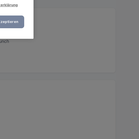
zerklärung
kzeptieren
runch