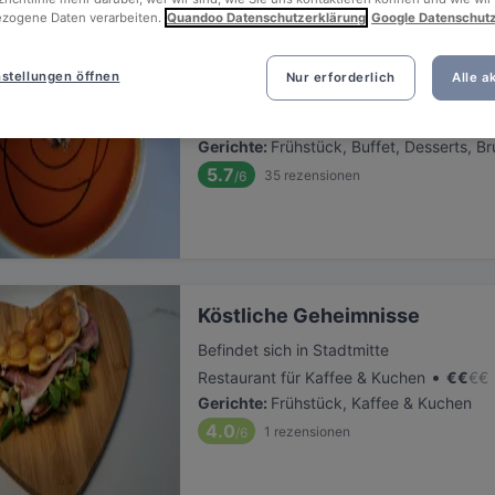
zogene Daten verarbeiten.
Quandoo Datenschutzerklärung
Google Datenschut
Herzallerliebst
stellungen öffnen
Nur erforderlich
Alle a
Befindet sich in Oer-Erkenschwick
•
Internationales Restaurant
€
€
€
€
Gerichte
:
Frühstück, Buffet, Desserts, B
5.7
35
rezensionen
/6
Köstliche Geheimnisse
Befindet sich in Stadtmitte
•
Restaurant für Kaffee & Kuchen
€
€
€
€
Gerichte
:
Frühstück, Kaffee & Kuchen
4.0
1
rezensionen
/6