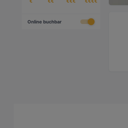
€
€€
€€€
€€€€
Online buchbar