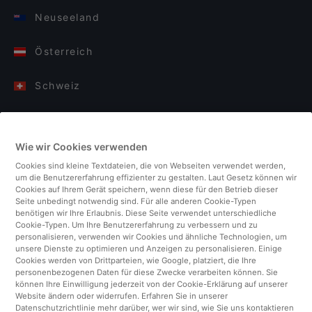
Neuseeland
Österreich
Schweiz
Deutschland
Wie wir Cookies verwenden
Italien
Cookies sind kleine Textdateien, die von Webseiten verwendet werden,
um die Benutzererfahrung effizienter zu gestalten. Laut Gesetz können wir
Finnland
Cookies auf Ihrem Gerät speichern, wenn diese für den Betrieb dieser
Seite unbedingt notwendig sind. Für alle anderen Cookie-Typen
benötigen wir Ihre Erlaubnis. Diese Seite verwendet unterschiedliche
Vereinigtes Königreich
Cookie-Typen. Um Ihre Benutzererfahrung zu verbessern und zu
personalisieren, verwenden wir Cookies und ähnliche Technologien, um
unsere Dienste zu optimieren und Anzeigen zu personalisieren. Einige
Türkei
Cookies werden von Drittparteien, wie Google, platziert, die Ihre
personenbezogenen Daten für diese Zwecke verarbeiten können. Sie
können Ihre Einwilligung jederzeit von der Cookie-Erklärung auf unserer
Niederlande
Website ändern oder widerrufen. Erfahren Sie in unserer
Datenschutzrichtlinie mehr darüber, wer wir sind, wie Sie uns kontaktieren