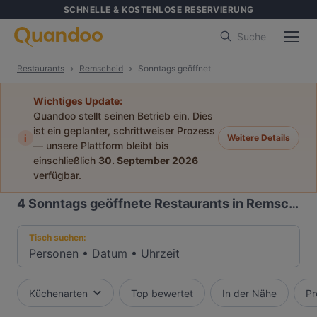
SCHNELLE & KOSTENLOSE RESERVIERUNG
Suche
Restaurants
Remscheid
Sonntags geöffnet
Wichtiges Update:
Quandoo stellt seinen Betrieb ein. Dies
ist ein geplanter, schrittweiser Prozess
i
Weitere Details
— unsere Plattform bleibt bis
einschließlich
30. September 2026
verfügbar.
4
Sonntags geöffnete Restaurants in Remscheid
Tisch suchen:
Personen
•
Datum
•
Uhrzeit
Küchenarten
Top bewertet
In der Nähe
Pr