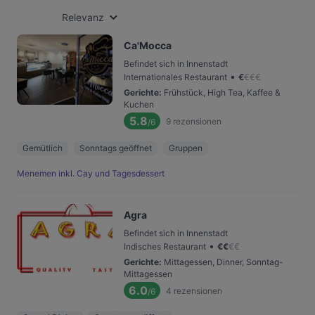
Relevanz
Ca'Mocca
Befindet sich in Innenstadt
•
Internationales Restaurant
€
€
€
€
Gerichte
:
Frühstück, High Tea, Kaffee &
Kuchen
5.8
9
rezensionen
/6
Gemütlich
Sonntags geöffnet
Gruppen
Menemen inkl. Cay und Tagesdessert
Agra
Befindet sich in Innenstadt
•
Indisches Restaurant
€
€
€
€
Gerichte
:
Mittagessen, Dinner, Sonntag-
Mittagessen
6.0
4
rezensionen
/6