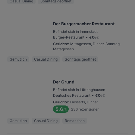
Casual Dining
Sonntags geöffnet
Der Burgermacher Restaurant
Befindet sich in Innenstadt
•
Burger-Restaurant
€
€
€
€
Gerichte
:
Mittagessen, Dinner, Sonntag-
Mittagessen
Gemütlich
Casual Dining
Sonntags geöffnet
Der Grund
Befindet sich in Lüttringhausen
•
Deutsches Restaurant
€
€
€
€
Gerichte
:
Desserts, Dinner
5.6
236
rezensionen
/6
Gemütlich
Casual Dining
Romantisch