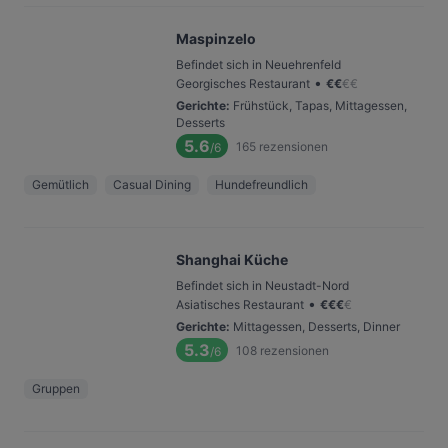
Maspinzelo
Befindet sich in Neuehrenfeld
•
Georgisches Restaurant
€
€
€
€
Gerichte
:
Frühstück, Tapas, Mittagessen,
Desserts
5.6
165
rezensionen
/6
Gemütlich
Casual Dining
Hundefreundlich
Shanghai Küche
Befindet sich in Neustadt-Nord
•
Asiatisches Restaurant
€
€
€
€
Gerichte
:
Mittagessen, Desserts, Dinner
5.3
108
rezensionen
/6
Gruppen