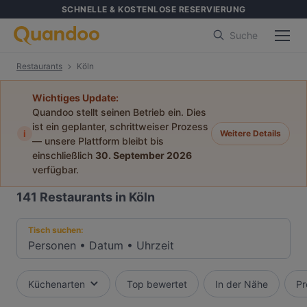
SCHNELLE & KOSTENLOSE RESERVIERUNG
Suche
Restaurants
Köln
Wichtiges Update:
Quandoo stellt seinen Betrieb ein. Dies
ist ein geplanter, schrittweiser Prozess
i
Weitere Details
— unsere Plattform bleibt bis
einschließlich
30. September 2026
verfügbar.
141
Restaurants in Köln
Tisch suchen:
Personen
•
Datum
•
Uhrzeit
Küchenarten
Top bewertet
In der Nähe
Pr