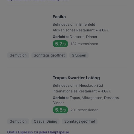
Fasika
Befindet sich in Ehrenfeld
•
Afrikanisches Restaurant
€
€
€
€
Gerichte
:
Desserts, Dinner
5.7
182
rezensionen
/6
Gemütlich
Sonntags geöffnet
Gruppen
Trapas Kwartier Latäng
Befindet sich in Neustadt-Süd
•
Internationales Restaurant
€
€
€
€
Gerichte
:
Tapas, Mittagessen, Desserts,
Dinner
5.5
201
rezensionen
/6
Gemütlich
Casual Dining
Sonntags geöffnet
Gratis Espresso zu jeder Hauptspeise