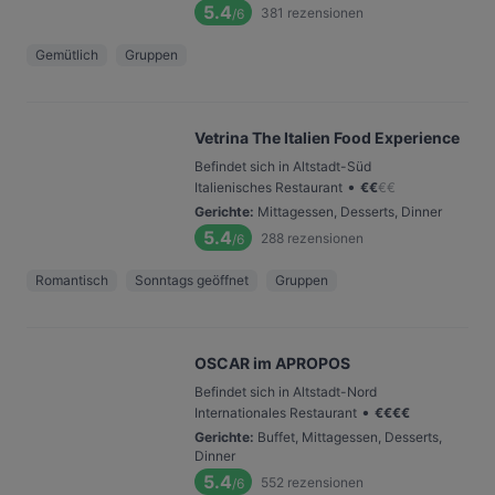
5.4
381
rezensionen
/6
Gemütlich
Gruppen
Vetrina The Italien Food Experience
Befindet sich in Altstadt-Süd
•
Italienisches Restaurant
€
€
€
€
Gerichte
:
Mittagessen, Desserts, Dinner
5.4
288
rezensionen
/6
Romantisch
Sonntags geöffnet
Gruppen
OSCAR im APROPOS
Befindet sich in Altstadt-Nord
•
Internationales Restaurant
€
€
€
€
Gerichte
:
Buffet, Mittagessen, Desserts,
Dinner
5.4
552
rezensionen
/6