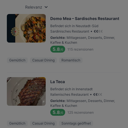
Relevanz
Domo Mea – Sardisches Restaurant
Befindet sich in Neustadt-Süd
•
Sardinisches Restaurant
€
€
€
€
Gerichte
:
Mittagessen, Desserts, Dinner,
Kaffee & Kuchen
5.8
115
rezensionen
/6
Gemütlich
Casual Dining
Romantisch
La Teca
Befindet sich in Innenstadt
•
Italienisches Restaurant
€
€
€
€
Gerichte
:
Mittagessen, Desserts, Dinner,
Kaffee & Kuchen
5.8
125
rezensionen
/6
Gemütlich
Casual Dining
Sonntags geöffnet