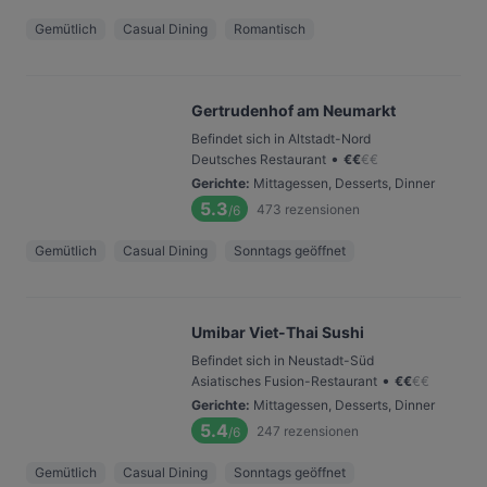
Gemütlich
Casual Dining
Romantisch
Gertrudenhof am Neumarkt
Befindet sich in Altstadt-Nord
•
Deutsches Restaurant
€
€
€
€
Gerichte
:
Mittagessen, Desserts, Dinner
5.3
473
rezensionen
/6
Gemütlich
Casual Dining
Sonntags geöffnet
Umibar Viet-Thai Sushi
Befindet sich in Neustadt-Süd
•
Asiatisches Fusion-Restaurant
€
€
€
€
Gerichte
:
Mittagessen, Desserts, Dinner
5.4
247
rezensionen
/6
Gemütlich
Casual Dining
Sonntags geöffnet