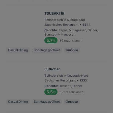
TSUBAKI 椿
Befindet sich in Altstadt-Süd
•
Japanisches Restaurant
€
€
€
€
Gerichte
:
Tapas, Mittagessen, Dinner,
Sonntag-Mittagessen
5.7
80
rezensionen
/6
Casual Dining
Sonntags geöffnet
Gruppen
Lütticher
Befindet sich in Neustadt-Nord
•
Deutsches Restaurant
€
€
€
€
Gerichte
:
Desserts, Dinner
5.5
392
rezensionen
/6
Casual Dining
Sonntags geöffnet
Gruppen