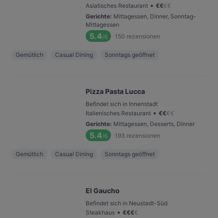
•
Asiatisches Restaurant
€
€
€
€
Gerichte
:
Mittagessen, Dinner, Sonntag-
Mittagessen
5.4
150
rezensionen
/6
Gemütlich
Casual Dining
Sonntags geöffnet
Pizza Pasta Lucca
Befindet sich in Innenstadt
•
Italienisches Restaurant
€
€
€
€
Gerichte
:
Mittagessen, Desserts, Dinner
5.4
193
rezensionen
/6
Gemütlich
Casual Dining
Sonntags geöffnet
El Gaucho
Befindet sich in Neustadt-Süd
•
Steakhaus
€
€
€
€