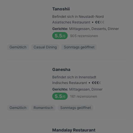
Tanoshii
Befindet sich in Neustadt-Nord
•
Asiatisches Restaurant
€
€
€
€
Gerichte
:
Mittagessen, Desserts, Dinner
5.5
905
rezensionen
/6
Gemütlich
Casual Dining
Sonntags geöffnet
Ganesha
Befindet sich in Innenstadt
•
Indisches Restaurant
€
€
€
€
Gerichte
:
Mittagessen, Dinner
5.5
161
rezensionen
/6
Gemütlich
Romantisch
Sonntags geöffnet
Mandalay Restaurant