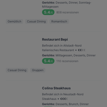
Gerichte
:
Desserts, Dinner, Sonntag-
Mittagessen
5.4
808
rezensionen
/6
Gemütlich
Casual Dining
Romantisch
Restaurant Bepi
Befindet sich in Altstadt-Nord
•
Italienisches Restaurant
€
€
€
€
Gerichte
:
Mittagessen, Desserts, Dinner
5.4
110
rezensionen
/6
Casual Dining
Gruppen
Colina Steakhaus
Befindet sich in Neustadt-Nord
•
Steakhaus
€
€
€
€
Gerichte
:
Desserts, Brunch, Dinner