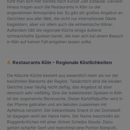
fühlt man sich hier bereits nach kurzer Zeit zuhause. Darüber
hinaus tragen auch die Restaurants in Köln zu der
angenehmen Atmosphäre bei. Es gibt ein großes Angebot an
Gerichten aus aller Welt, die nicht nur internationale Gäste
begeistern, aber vor allem auch die einheimische Kölner.
Außerdem hält die regionale Küche einige äußerst
schmackhafte Speisen bereit, die man sich bei einem Besuch
in Köln auf keinen Fall entgehen lassen sollte.
4.
Restaurants Köln – Regionale Köstlichkeiten
Die Kölsche Küche besteht aus wesentlich mehr als nur der
berühmten Biersorte der Region. Tatsächlich sind die lokalen
Gerichte zwar häufig recht deftig, das Angebot ist aber
dennoch sehr vielfältig. Eine der beliebtesten Speisen in Köln
ist der sogenannte Rievkooche. Dieser Kartoffelpuffer wird in
der Pfanne gebraten und am liebsten zusammen mit
Apfelmus verzehrt. Der bekannteste Snack in der Domstadt
ist dagegen wohl der Halve Hahn. Der Name beschreibt ein
Roggenbrötchen mit einer dicken Scheibe Gouda. Dazu
gehört scharfer Senf und manchmal eine Portion Kompott.