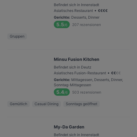
Befindet sich in Innenstadt
•
Asiatisches Restaurant
€
€
€
€
Gerichte
:
Desserts, Dinner
5.5
207
rezensionen
/6
Gruppen
Minsu Fusion Kitchen
Befindet sich in Deutz
•
Asiatisches Fusion-Restaurant
€
€
€
€
Gerichte
:
Mittagessen, Desserts, Dinner,
Sonntag-Mittagessen
5.4
503
rezensionen
/6
Gemütlich
Casual Dining
Sonntags geöffnet
My-Da Garden
Befindet sich in Innenstadt