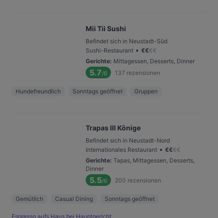
Mii Tii Sushi
Befindet sich in Neustadt-Süd
•
Sushi-Restaurant
€
€
€
€
Gerichte
:
Mittagessen, Desserts, Dinner
5.7
137
rezensionen
/6
Hundefreundlich
Sonntags geöffnet
Gruppen
Trapas III Könige
Befindet sich in Neustadt-Nord
•
Internationales Restaurant
€
€
€
€
Gerichte
:
Tapas, Mittagessen, Desserts,
Dinner
5.5
200
rezensionen
/6
Gemütlich
Casual Dining
Sonntags geöffnet
Espresso aufs Haus bei Hauptgericht