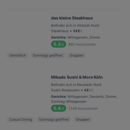
das kleine Steakhaus
Befindet sich in Altstadt-Nord
•
Steakhaus
€
€
€
€
Gerichte
:
Mittagessen, Dinner
5.3
880
rezensionen
/6
Gemütlich
Sonntags geöffnet
Gruppen
Mikado Sushi & More Köln
Befindet sich in Neustadt-Nord
•
Sushi-Restaurant
€
€
€
€
Gerichte
:
Mittagessen, Desserts, Dinner,
Sonntag-Mittagessen
5.4
1349
rezensionen
/6
Casual Dining
Sonntags geöffnet
Gruppen