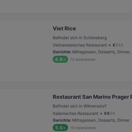
Viet Rice
Befindet sich in Schöneberg
•
Vietnamesisches Restaurant
€
€
€
€
Gerichte
:
Mittagessen, Desserts, Dinner
4.8
12
rezensionen
/6
Restaurant San Marino Prager 
Befindet sich in Wilmersdorf
•
Italienisches Restaurant
€
€
€
€
Gerichte
:
Mittagessen, Desserts, Dinner
5.5
10
rezensionen
/6