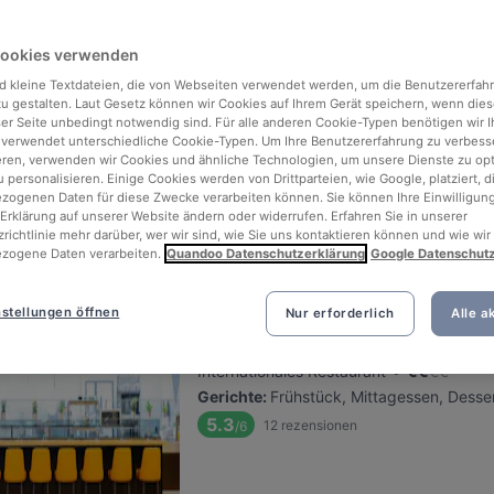
Ristorante Pizzeria La Malga
Cookies verwenden
d kleine Textdateien, die von Webseiten verwendet werden, um die Benutzererfah
Befindet sich in Lichterfelde
 zu gestalten. Laut Gesetz können wir Cookies auf Ihrem Gerät speichern, wenn dies
•
Italienisches Restaurant
€
€
€
€
ser Seite unbedingt notwendig sind. Für alle anderen Cookie-Typen benötigen wir Ih
Gerichte
:
Desserts, Dinner
 verwendet unterschiedliche Cookie-Typen. Um Ihre Benutzererfahrung zu verbess
eren, verwenden wir Cookies und ähnliche Technologien, um unsere Dienste zu op
5.3
41
rezensionen
/6
 personalisieren. Einige Cookies werden von Drittparteien, wie Google, platziert, di
Free Digestif
Free Digestif
ogenen Daten für diese Zwecke verarbeiten können. Sie können Ihre Einwilligung
Erklärung auf unserer Website ändern oder widerrufen. Erfahren Sie in unserer
richtlinie mehr darüber, wer wir sind, wie Sie uns kontaktieren können und wie wir
zogene Daten verarbeiten.
Quandoo Datenschutzerklärung
Google Datenschut
MOA EAT & MOA BAR
stellungen öffnen
Nur erforderlich
Alle a
Befindet sich in Moabit
•
Internationales Restaurant
€
€
€
€
Gerichte
:
Frühstück, Mittagessen, Desser
5.3
12
rezensionen
/6