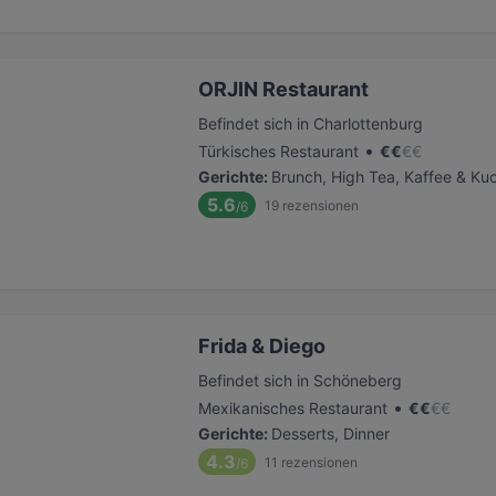
ORJIN Restaurant
Befindet sich in Charlottenburg
•
Türkisches Restaurant
€
€
€
€
Gerichte
:
Brunch, High Tea, Kaffee & Ku
5.6
19
rezensionen
/6
Frida & Diego
Befindet sich in Schöneberg
•
Mexikanisches Restaurant
€
€
€
€
Gerichte
:
Desserts, Dinner
4.3
11
rezensionen
/6