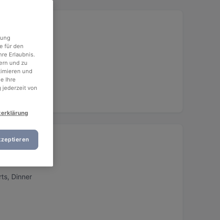
rung
e für den
re Erlaubnis.
ern und zu
timieren und
e Ihre
 jederzeit von
zerklärung
kzeptieren
ts, Dinner