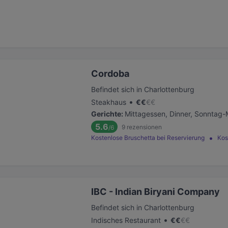
Cordoba
Befindet sich in Charlottenburg
•
Steakhaus
€
€
€
€
Gerichte
:
Mittagessen, Dinner, Sonntag-
5.6
9
rezensionen
/6
Kostenlose Bruschetta bei Reservierung
Kos
IBC - Indian Biryani Company
Befindet sich in Charlottenburg
•
Indisches Restaurant
€
€
€
€