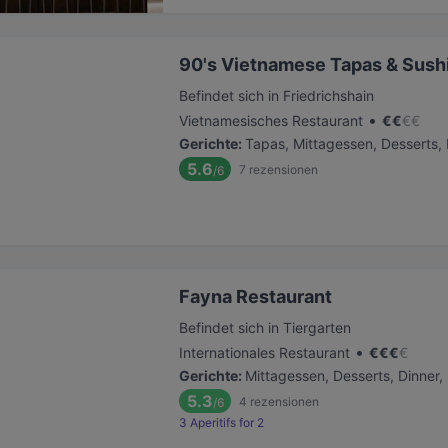
90's Vietnamese Tapas & Sush
Befindet sich in Friedrichshain
•
Vietnamesisches Restaurant
€
€
€
€
Gerichte
:
Tapas, Mittagessen, Desserts, 
5.6
7
rezensionen
/6
Fayna Restaurant
Befindet sich in Tiergarten
•
Internationales Restaurant
€
€
€
€
Gerichte
:
Mittagessen, Desserts, Dinner,
5.3
4
rezensionen
/6
3 Aperitifs for 2