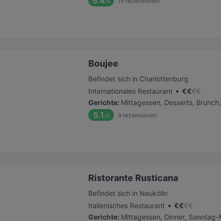
5.4
16
rezensionen
/6
Boujee
Befindet sich in Charlottenburg
•
Internationales Restaurant
€
€
€
€
Gerichte
:
Mittagessen, Desserts, Brunch,
5.1
9
rezensionen
/6
Ristorante Rusticana
Befindet sich in Neukölln
•
Italienisches Restaurant
€
€
€
€
Gerichte
:
Mittagessen, Dinner, Sonntag-