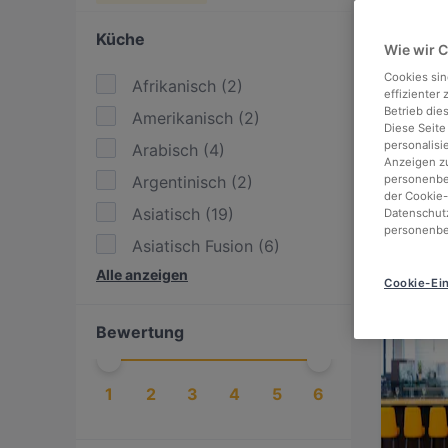
Küche
Wie wir 
Cookies sin
Afrikanisch
(
2
)
effizienter
Betrieb die
Amerikanisch
(
2
)
Diese Seite
personalisi
Arabisch
(
4
)
Anzeigen zu
Argentinisch
(
2
)
personenbez
der Cookie-
Asiatisch
(
19
)
Datenschutz
personenbe
Asiatisch Fusion
(
6
)
Alle anzeigen
BBQ
(
3
)
Cookie-Ein
Britisch
(
1
)
Bewertung
Burger
(
4
)
Dessert / Nachtisch
(
1
)
1
2
3
4
5
6
Deutsch
(
17
)
Essen & Trinken
(
37
)