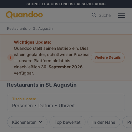
SCHNELLE & KOSTENLOSE RESERVIERUNG
Suche
Restaurants
St. Augustin
Wichtiges Update:
Quandoo stellt seinen Betrieb ein. Dies
ist ein geplanter, schrittweiser Prozess
i
Weitere Details
— unsere Plattform bleibt bis
einschließlich
30. September 2026
verfügbar.
Restaurants in St. Augustin
Tisch suchen:
Personen
•
Datum
•
Uhrzeit
Küchenarten
Top bewertet
In der Nähe
Pr