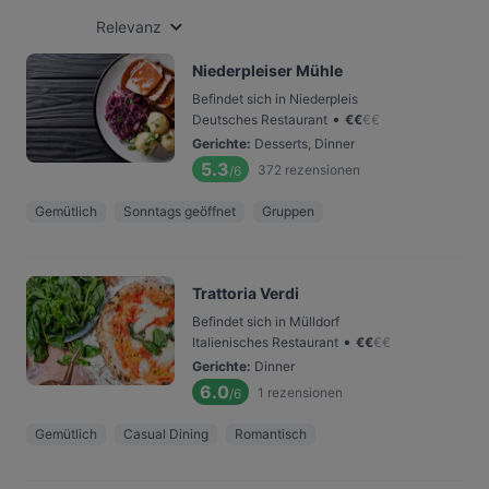
Relevanz
Niederpleiser Mühle
Befindet sich in Niederpleis
•
Deutsches Restaurant
€
€
€
€
Gerichte
:
Desserts, Dinner
5.3
372
rezensionen
/6
Gemütlich
Sonntags geöffnet
Gruppen
Trattoria Verdi
Befindet sich in Mülldorf
•
Italienisches Restaurant
€
€
€
€
Gerichte
:
Dinner
6.0
1
rezensionen
/6
Gemütlich
Casual Dining
Romantisch