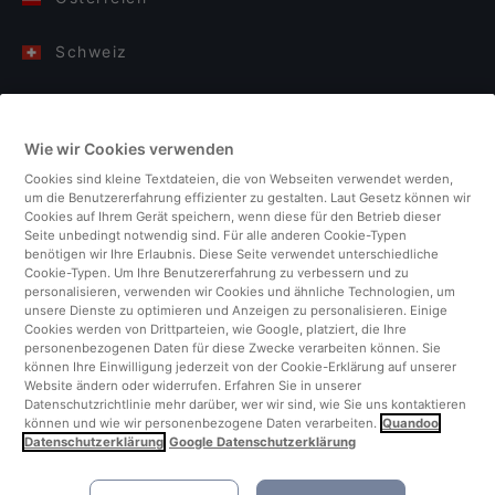
Schweiz
Deutschland
Wie wir Cookies verwenden
Italien
Cookies sind kleine Textdateien, die von Webseiten verwendet werden,
um die Benutzererfahrung effizienter zu gestalten. Laut Gesetz können wir
Finnland
Cookies auf Ihrem Gerät speichern, wenn diese für den Betrieb dieser
Seite unbedingt notwendig sind. Für alle anderen Cookie-Typen
benötigen wir Ihre Erlaubnis. Diese Seite verwendet unterschiedliche
Vereinigtes Königreich
Cookie-Typen. Um Ihre Benutzererfahrung zu verbessern und zu
personalisieren, verwenden wir Cookies und ähnliche Technologien, um
unsere Dienste zu optimieren und Anzeigen zu personalisieren. Einige
Türkei
Cookies werden von Drittparteien, wie Google, platziert, die Ihre
personenbezogenen Daten für diese Zwecke verarbeiten können. Sie
können Ihre Einwilligung jederzeit von der Cookie-Erklärung auf unserer
Niederlande
Website ändern oder widerrufen. Erfahren Sie in unserer
Datenschutzrichtlinie mehr darüber, wer wir sind, wie Sie uns kontaktieren
können und wie wir personenbezogene Daten verarbeiten.
Quandoo
Singapur
Datenschutzerklärung
Google Datenschutzerklärung