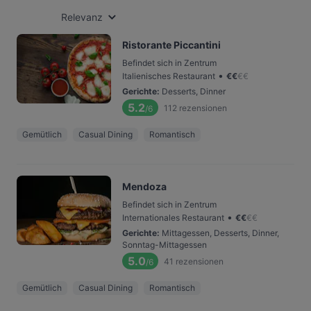
Relevanz
Ristorante Piccantini
Befindet sich in Zentrum
•
Italienisches Restaurant
€
€
€
€
Gerichte
:
Desserts, Dinner
5.2
112
rezensionen
/6
Gemütlich
Casual Dining
Romantisch
Mendoza
Befindet sich in Zentrum
•
Internationales Restaurant
€
€
€
€
Gerichte
:
Mittagessen, Desserts, Dinner,
Sonntag-Mittagessen
5.0
41
rezensionen
/6
Gemütlich
Casual Dining
Romantisch