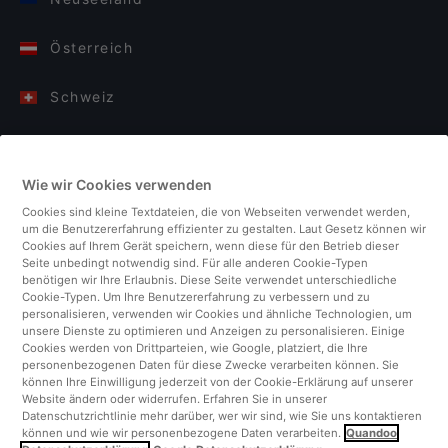
Österreich
Schweiz
Deutschland
Wie wir Cookies verwenden
Italien
Cookies sind kleine Textdateien, die von Webseiten verwendet werden,
um die Benutzererfahrung effizienter zu gestalten. Laut Gesetz können wir
Finnland
Cookies auf Ihrem Gerät speichern, wenn diese für den Betrieb dieser
Seite unbedingt notwendig sind. Für alle anderen Cookie-Typen
benötigen wir Ihre Erlaubnis. Diese Seite verwendet unterschiedliche
Vereinigtes Königreich
Cookie-Typen. Um Ihre Benutzererfahrung zu verbessern und zu
personalisieren, verwenden wir Cookies und ähnliche Technologien, um
unsere Dienste zu optimieren und Anzeigen zu personalisieren. Einige
Türkei
Cookies werden von Drittparteien, wie Google, platziert, die Ihre
personenbezogenen Daten für diese Zwecke verarbeiten können. Sie
können Ihre Einwilligung jederzeit von der Cookie-Erklärung auf unserer
Niederlande
Website ändern oder widerrufen. Erfahren Sie in unserer
Datenschutzrichtlinie mehr darüber, wer wir sind, wie Sie uns kontaktieren
können und wie wir personenbezogene Daten verarbeiten.
Quandoo
Singapur