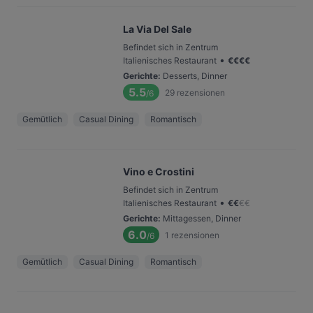
La Via Del Sale
Befindet sich in Zentrum
•
Italienisches Restaurant
€
€
€
€
Gerichte
:
Desserts, Dinner
5.5
29
rezensionen
/6
Gemütlich
Casual Dining
Romantisch
Vino e Crostini
Befindet sich in Zentrum
•
Italienisches Restaurant
€
€
€
€
Gerichte
:
Mittagessen, Dinner
6.0
1
rezensionen
/6
Gemütlich
Casual Dining
Romantisch