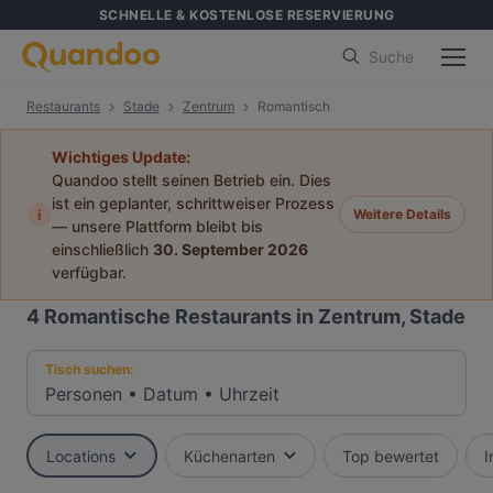
SCHNELLE & KOSTENLOSE RESERVIERUNG
Suche
Restaurants
Stade
Zentrum
Romantisch
Wichtiges Update:
Quandoo stellt seinen Betrieb ein. Dies
ist ein geplanter, schrittweiser Prozess
i
Weitere Details
— unsere Plattform bleibt bis
einschließlich
30. September 2026
verfügbar.
4
Romantische Restaurants in Zentrum, Stade
Tisch suchen:
Personen
•
Datum
•
Uhrzeit
Locations
Küchenarten
Top bewertet
I