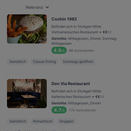
Relevanz
Cochin 1982
Befindet sich in Stuttgart Mitte
•
Vietnamesisches Restaurant
€
€
€
€
Gerichte
:
Mittagessen, Dinner, Sonntag-
Mittagessen
4.9
86
rezensionen
/6
Gemütlich
Casual Dining
Sonntags geöffnet
Don Via Restaurant
Befindet sich in Stuttgart Mitte
•
Italienisches Restaurant
€
€
€
€
Gerichte
:
Mittagessen, Dinner
4.7
174
rezensionen
/6
Gemütlich
Romantisch
Gruppen