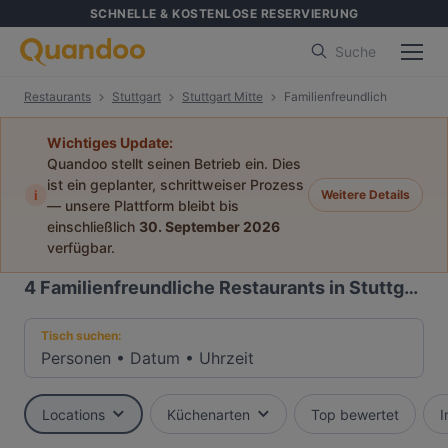
SCHNELLE & KOSTENLOSE RESERVIERUNG
Suche
Restaurants
Stuttgart
Stuttgart Mitte
Familienfreundlich
Wichtiges Update:
Quandoo stellt seinen Betrieb ein. Dies
ist ein geplanter, schrittweiser Prozess
i
Weitere Details
— unsere Plattform bleibt bis
einschließlich
30. September 2026
verfügbar.
4
Familienfreundliche Restaurants in Stuttgart Mitte, Stuttgart
Tisch suchen:
Personen
•
Datum
•
Uhrzeit
Locations
Küchenarten
Top bewertet
I