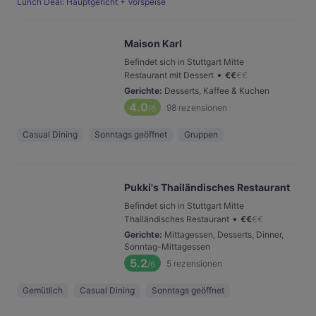
Lunch Deal: Hauptgericht + Vorspeise
Maison Karl
Befindet sich in Stuttgart Mitte
•
Restaurant mit Dessert
€
€
€
€
Gerichte
:
Desserts, Kaffee & Kuchen
4.0
98
rezensionen
/6
Casual Dining
Sonntags geöffnet
Gruppen
Pukki's Thailändisches Restaurant
Befindet sich in Stuttgart Mitte
•
Thailändisches Restaurant
€
€
€
€
Gerichte
:
Mittagessen, Desserts, Dinner,
Sonntag-Mittagessen
5.2
5
rezensionen
/6
Gemütlich
Casual Dining
Sonntags geöffnet