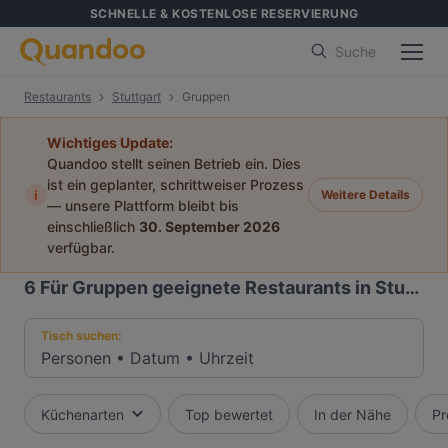
SCHNELLE & KOSTENLOSE RESERVIERUNG
Suche
Restaurants
Stuttgart
Gruppen
Wichtiges Update:
Quandoo stellt seinen Betrieb ein. Dies
ist ein geplanter, schrittweiser Prozess
i
Weitere Details
— unsere Plattform bleibt bis
einschließlich
30. September 2026
verfügbar.
6
Für Gruppen geeignete Restaurants in Stuttgart
Tisch suchen:
Personen
•
Datum
•
Uhrzeit
Küchenarten
Top bewertet
In der Nähe
Pr