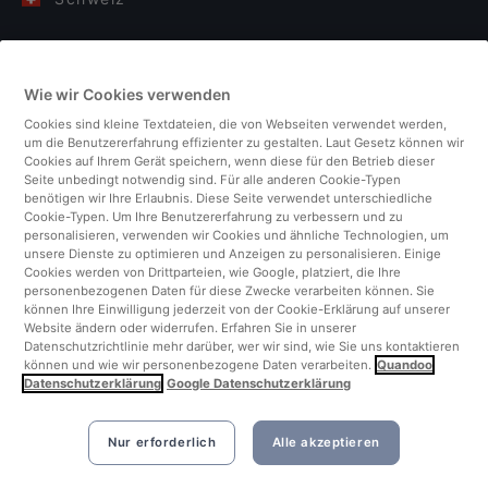
Deutschland
Wie wir Cookies verwenden
Italien
Cookies sind kleine Textdateien, die von Webseiten verwendet werden,
um die Benutzererfahrung effizienter zu gestalten. Laut Gesetz können wir
Finnland
Cookies auf Ihrem Gerät speichern, wenn diese für den Betrieb dieser
Seite unbedingt notwendig sind. Für alle anderen Cookie-Typen
benötigen wir Ihre Erlaubnis. Diese Seite verwendet unterschiedliche
Vereinigtes Königreich
Cookie-Typen. Um Ihre Benutzererfahrung zu verbessern und zu
personalisieren, verwenden wir Cookies und ähnliche Technologien, um
unsere Dienste zu optimieren und Anzeigen zu personalisieren. Einige
Türkei
Cookies werden von Drittparteien, wie Google, platziert, die Ihre
personenbezogenen Daten für diese Zwecke verarbeiten können. Sie
können Ihre Einwilligung jederzeit von der Cookie-Erklärung auf unserer
Niederlande
Website ändern oder widerrufen. Erfahren Sie in unserer
Datenschutzrichtlinie mehr darüber, wer wir sind, wie Sie uns kontaktieren
können und wie wir personenbezogene Daten verarbeiten.
Quandoo
Singapur
Datenschutzerklärung
Google Datenschutzerklärung
Nur erforderlich
Alle akzeptieren