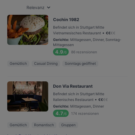
Relevanz
Cochin 1982
Befindet sich in Stuttgart Mitte
•
Vietnamesisches Restaurant
€
€
€
€
Gerichte
:
Mittagessen, Dinner, Sonntag-
Mittagessen
4.9
86
rezensionen
/6
Gemütlich
Casual Dining
Sonntags geöffnet
Don Via Restaurant
Befindet sich in Stuttgart Mitte
•
Italienisches Restaurant
€
€
€
€
Gerichte
:
Mittagessen, Dinner
4.7
174
rezensionen
/6
Gemütlich
Romantisch
Gruppen