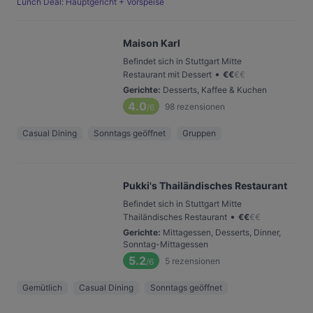
Lunch Deal: Hauptgericht + Vorspeise
Maison Karl
Befindet sich in Stuttgart Mitte
•
Restaurant mit Dessert
€
€
€
€
Gerichte
:
Desserts, Kaffee & Kuchen
4.0
98
rezensionen
/6
Casual Dining
Sonntags geöffnet
Gruppen
Pukki's Thailändisches Restaurant
Befindet sich in Stuttgart Mitte
•
Thailändisches Restaurant
€
€
€
€
Gerichte
:
Mittagessen, Desserts, Dinner,
Sonntag-Mittagessen
5.2
5
rezensionen
/6
Gemütlich
Casual Dining
Sonntags geöffnet