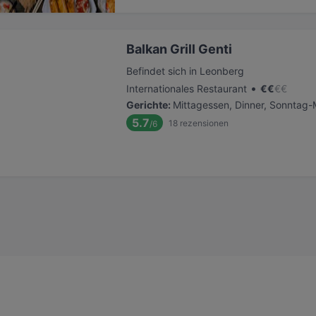
Balkan Grill Genti
Befindet sich in Leonberg
•
Internationales Restaurant
€
€
€
€
Gerichte
:
Mittagessen, Dinner, Sonntag-
5.7
18
rezensionen
/6