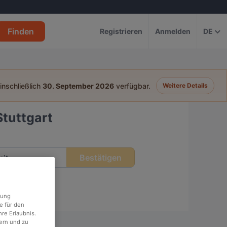
Finden
Registrieren
Anmelden
DE
einschließlich
30. September 2026
verfügbar.
Weitere Details
Stuttgart
Bestätigen
eit
rung
e für den
re Erlaubnis.
ern und zu