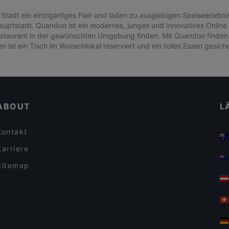
 Stadt ein einzigartiges Flair und laden zu ausgiebigen Speiseerlebn
tstadt. Quandoo ist ein modernes, junges und innovatives Online P
staurant in der gewünschten Umgebung finden. Mit Quandoo finden al
ist ein Tisch im Wunschlokal reserviert und ein tolles Essen gesiche
ABOUT
L
Kontakt
Karriere
Sitemap