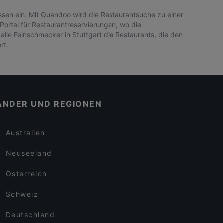
issen ein. Mit Quandoo wird die Restaurantsuche zu einer
ortal für Restaurantreservierungen, wo die
le Feinschmecker in Stuttgart die Restaurants, die den
rt.
ÄNDER UND REGIONEN
Australien
Neuseeland
Österreich
Schweiz
Deutschland