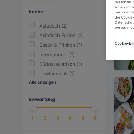
personalisi
Anzeigen zu
Küche
personenbez
der Cookie-
Datenschutz
Asiatisch
(
2
)
personenbe
Asiatisch Fusion
(
2
)
Cookie-Ein
Essen & Trinken
(
1
)
International
(
1
)
Südostasiatisch
(
1
)
Thailändisch
(
1
)
Alle anzeigen
Vegetarisch
(
1
)
Vietnamesisch
(
1
)
Bewertung
1
2
3
4
5
6