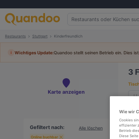
Restaurants
Stuttgart
Kinderfreundlich
i
Wichtiges Update:
Quandoo stellt seinen Betrieb ein. Dies is
3
F
Tisc
Karte anzeigen
Wie wir 
To
Cookies sin
effizienter
Gefiltert nach:
Alle löschen
Betrieb die
Diese Seite
Online buchbar