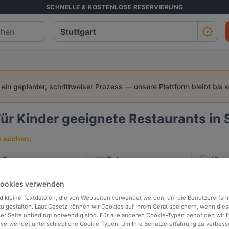
SCHNELLE & KOSTENLOSE RESERVIERUNG
t ein geplanter, schrittweiser Prozess — unsere Plattform bleibt bis 
ür Kinder geeignete Restaurants in 
h suchen:
Personen
Datum
Uhrz
Cookies verwenden
p bewertet
In der Nähe
d kleine Textdateien, die von Webseiten verwendet werden, um die Benutzererfah
 zu gestalten. Laut Gesetz können wir Cookies auf Ihrem Gerät speichern, wenn dies
ser Seite unbedingt notwendig sind. Für alle anderen Cookie-Typen benötigen wir Ih
 verwendet unterschiedliche Cookie-Typen. Um Ihre Benutzererfahrung zu verbess
Relevanz