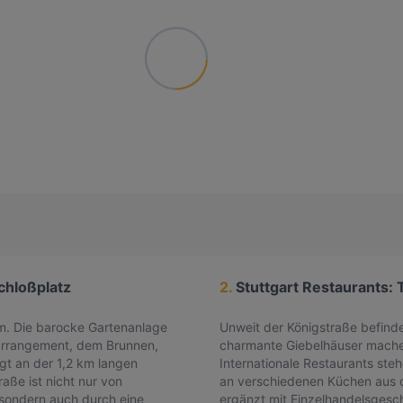
chloßplatz
2.
Stuttgart Restaurants: 
um. Die barocke Gartenanlage
Unweit der Königstraße befind
narrangement, dem Brunnen,
charmante Giebelhäuser machen
egt an der 1,2 km langen
Internationale Restaurants ste
aße ist nicht nur von
an verschiedenen Küchen aus d
sondern auch durch eine
ergänzt mit Einzelhandelsgesc