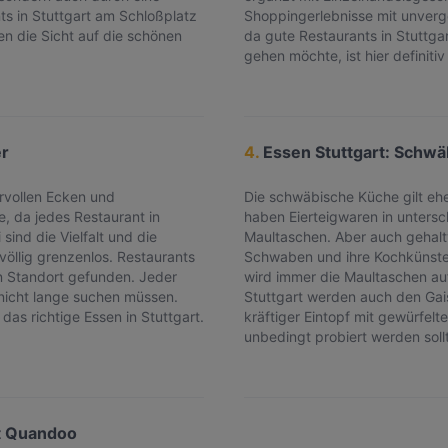
ts in Stuttgart am Schloßplatz
Shoppingerlebnisse mit unverg
n die Sicht auf die schönen
da gute Restaurants in Stuttgar
gehen möchte, ist hier definitiv 
er
4.
Essen Stuttgart: Schwä
ervollen Ecken und
Die schwäbische Küche gilt eh
, da jedes Restaurant in
haben Eierteigwaren in untersc
sind die Vielfalt und die
Maultaschen. Aber auch gehaltv
völlig grenzenlos. Restaurants
Schwaben und ihre Kochkünste. 
en Standort gefunden. Jeder
wird immer die Maultaschen auf
 nicht lange suchen müssen.
Stuttgart werden auch den Gais
das richtige Essen in Stuttgart.
kräftiger Eintopf mit gewürfel
unbedingt probiert werden soll
it Quandoo