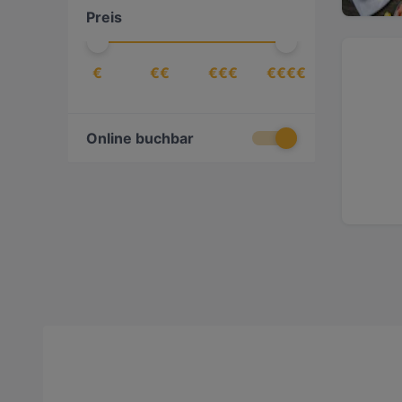
Preis
€
€€
€€€
€€€€
Online buchbar