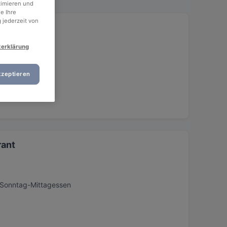
timieren und
e Ihre
 jederzeit von
zerklärung
Mittagessen
kzeptieren
rant
, Sonntag-Mittagessen