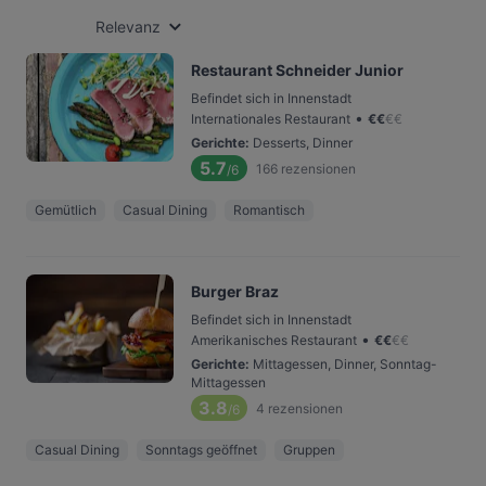
Relevanz
Restaurant Schneider Junior
Befindet sich in Innenstadt
•
Internationales Restaurant
€
€
€
€
Gerichte
:
Desserts, Dinner
5.7
166
rezensionen
/6
Gemütlich
Casual Dining
Romantisch
Burger Braz
Befindet sich in Innenstadt
•
Amerikanisches Restaurant
€
€
€
€
Gerichte
:
Mittagessen, Dinner, Sonntag-
Mittagessen
3.8
4
rezensionen
/6
Casual Dining
Sonntags geöffnet
Gruppen