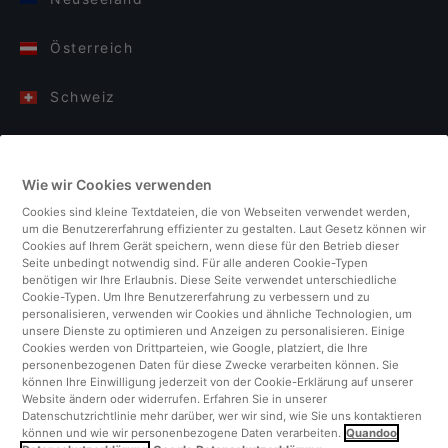
Österreich
Schweiz
Deutschland
Wie wir Cookies verwenden
Italien
Cookies sind kleine Textdateien, die von Webseiten verwendet werden,
um die Benutzererfahrung effizienter zu gestalten. Laut Gesetz können wir
Finnland
Cookies auf Ihrem Gerät speichern, wenn diese für den Betrieb dieser
Seite unbedingt notwendig sind. Für alle anderen Cookie-Typen
benötigen wir Ihre Erlaubnis. Diese Seite verwendet unterschiedliche
Vereinigtes Königreich
Cookie-Typen. Um Ihre Benutzererfahrung zu verbessern und zu
personalisieren, verwenden wir Cookies und ähnliche Technologien, um
unsere Dienste zu optimieren und Anzeigen zu personalisieren. Einige
Türkei
Cookies werden von Drittparteien, wie Google, platziert, die Ihre
personenbezogenen Daten für diese Zwecke verarbeiten können. Sie
können Ihre Einwilligung jederzeit von der Cookie-Erklärung auf unserer
Niederlande
Website ändern oder widerrufen. Erfahren Sie in unserer
Datenschutzrichtlinie mehr darüber, wer wir sind, wie Sie uns kontaktieren
können und wie wir personenbezogene Daten verarbeiten.
Quandoo
Singapur