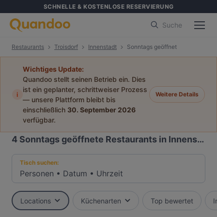
SCHNELLE & KOSTENLOSE RESERVIERUNG
Suche
Restaurants
Troisdorf
Innenstadt
Sonntags geöffnet
Wichtiges Update:
Quandoo stellt seinen Betrieb ein. Dies
ist ein geplanter, schrittweiser Prozess
i
Weitere Details
— unsere Plattform bleibt bis
einschließlich
30. September 2026
verfügbar.
4
Sonntags geöffnete Restaurants in Innenstadt, Troisdorf
Tisch suchen:
Personen
•
Datum
•
Uhrzeit
Locations
Küchenarten
Top bewertet
I