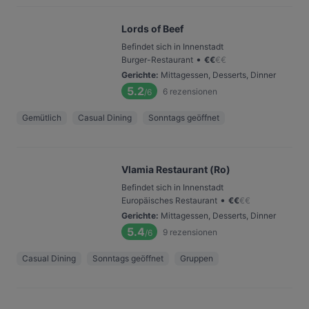
Lords of Beef
Befindet sich in Innenstadt
•
Burger-Restaurant
€
€
€
€
Gerichte
:
Mittagessen, Desserts, Dinner
5.2
6
rezensionen
/6
Gemütlich
Casual Dining
Sonntags geöffnet
Vlamia Restaurant (Ro)
Befindet sich in Innenstadt
•
Europäisches Restaurant
€
€
€
€
Gerichte
:
Mittagessen, Desserts, Dinner
5.4
9
rezensionen
/6
Casual Dining
Sonntags geöffnet
Gruppen