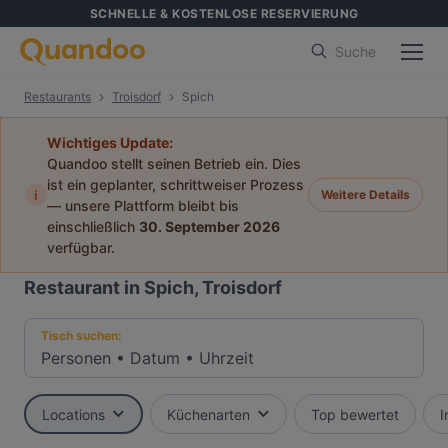
SCHNELLE & KOSTENLOSE RESERVIERUNG
Suche
Restaurants
Troisdorf
Spich
Wichtiges Update:
Quandoo stellt seinen Betrieb ein. Dies
ist ein geplanter, schrittweiser Prozess
i
Weitere Details
— unsere Plattform bleibt bis
einschließlich
30. September 2026
verfügbar.
Restaurant in Spich, Troisdorf
Tisch suchen:
Personen
•
Datum
•
Uhrzeit
Locations
Küchenarten
Top bewertet
I