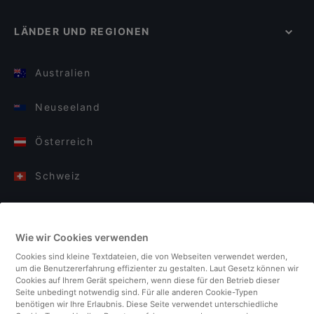
LÄNDER UND REGIONEN
Australien
Neuseeland
Österreich
Schweiz
Deutschland
Wie wir Cookies verwenden
Italien
Cookies sind kleine Textdateien, die von Webseiten verwendet werden,
um die Benutzererfahrung effizienter zu gestalten. Laut Gesetz können wir
Finnland
Cookies auf Ihrem Gerät speichern, wenn diese für den Betrieb dieser
Seite unbedingt notwendig sind. Für alle anderen Cookie-Typen
benötigen wir Ihre Erlaubnis. Diese Seite verwendet unterschiedliche
Vereinigtes Königreich