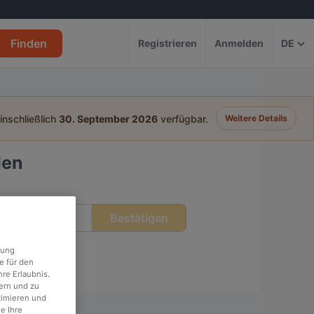
Finden
Registrieren
Anmelden
DE
einschließlich
30. September 2026
verfügbar.
Weitere Details
den
Bestätigen
eit
rung
e für den
re Erlaubnis.
ern und zu
timieren und
e Ihre