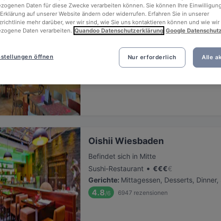
ogenen Daten für diese Zwecke verarbeiten können. Sie können Ihre Einwilligung
Erklärung auf unserer Website ändern oder widerrufen. Erfahren Sie in unserer
richtlinie mehr darüber, wer wir sind, wie Sie uns kontaktieren können und wie wir
Remos Wiesbaden
zogene Daten verarbeiten.
Quandoo Datenschutzerklärung
Google Datenschut
Befindet sich in Biebrich
•
Italienisches Restaurant
€
€
€
€
stellungen öffnen
Nur erforderlich
Alle a
Gerichte
:
Mittagessen, Desserts, Dinner
5.3
52
rezensionen
/6
Oishii Wiesbaden
Befindet sich in Mitte
•
Sushi-Restaurant
€
€
€
€
Gerichte
:
Mittagessen, Desserts, Dinner
4.8
6947
rezensionen
/6