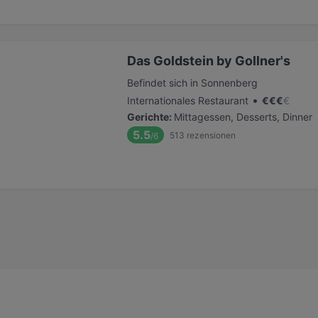
Das Goldstein by Gollner's
Befindet sich in Sonnenberg
•
Internationales Restaurant
€
€
€
€
Gerichte
:
Mittagessen, Desserts, Dinner
5.5
513
rezensionen
/6