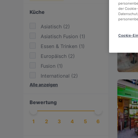
personenbez
der Cookie-
Küche
Datenschutz
personenbe
Asiatisch
(
2
)
Asiatisch Fusion
(
1
)
Cookie-Ein
Essen & Trinken
(
1
)
Europäisch
(
2
)
Fusion
(
1
)
International
(
2
)
Alle anzeigen
Italienisch
(
1
)
Japanisch
(
2
)
Bewertung
Mediterran
(
1
)
Pasta
(
1
)
1
2
3
4
5
6
Pizza
(
1
)
Sushi
(
2
)