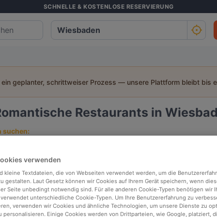
SCHNELLE & KOSTENLOSE RESERVIERUNG
t ein geplanter, schrittweiser Prozess — unsere Plattform bleibt bis 
Romantische Restaurants in Wiesba
h suchen:
Personen
Datum
Uhrz
Cookies verwenden
d kleine Textdateien, die von Webseiten verwendet werden, um die Benutzererfah
p bewertet
In der Nähe
 zu gestalten. Laut Gesetz können wir Cookies auf Ihrem Gerät speichern, wenn dies
ser Seite unbedingt notwendig sind. Für alle anderen Cookie-Typen benötigen wir Ih
 verwendet unterschiedliche Cookie-Typen. Um Ihre Benutzererfahrung zu verbess
eren, verwenden wir Cookies und ähnliche Technologien, um unsere Dienste zu op
Relevanz
 personalisieren. Einige Cookies werden von Drittparteien, wie Google, platziert, di