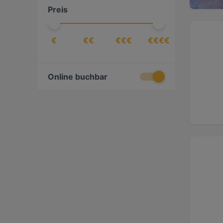
Preis
Österreichisch
(
1
)
€
€€
€€€
€€€€
Online buchbar