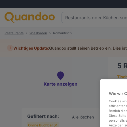
Restaurants
Wiesbaden
Romantisch
i
Wichtiges Update:
Quandoo stellt seinen Betrieb ein. Dies is
5
Tisc
Karte anzeigen
Wie wir 
Cookies sin
To
effizienter
Betrieb die
Gefiltert nach:
Diese Seite
Alle löschen
personalisi
Online buchbar
Anzeigen zu