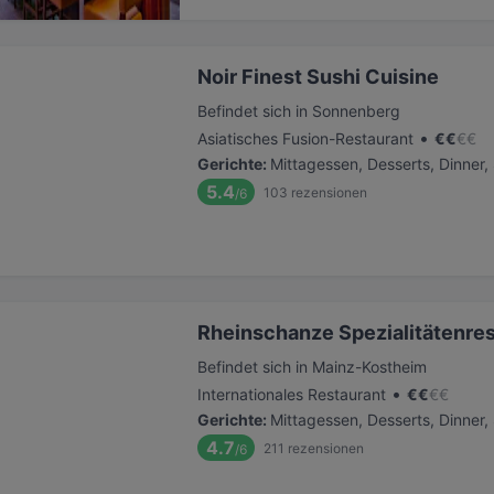
Noir Finest Sushi Cuisine
Befindet sich in Sonnenberg
•
Asiatisches Fusion-Restaurant
€
€
€
€
Gerichte
:
Mittagessen, Desserts, Dinner
5.4
103
rezensionen
/6
Rheinschanze Spezialitätenre
Befindet sich in Mainz-Kostheim
•
Internationales Restaurant
€
€
€
€
Gerichte
:
Mittagessen, Desserts, Dinner
4.7
211
rezensionen
/6