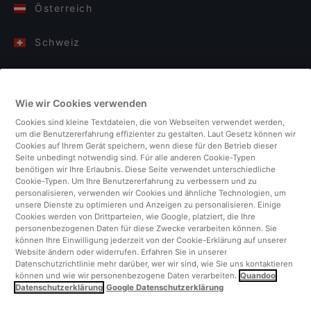
Österreich
Schweiz
Deutschland
Wie wir Cookies verwenden
Italien
Cookies sind kleine Textdateien, die von Webseiten verwendet werden,
um die Benutzererfahrung effizienter zu gestalten. Laut Gesetz können wir
Finnland
Cookies auf Ihrem Gerät speichern, wenn diese für den Betrieb dieser
Seite unbedingt notwendig sind. Für alle anderen Cookie-Typen
benötigen wir Ihre Erlaubnis. Diese Seite verwendet unterschiedliche
Vereinigtes Königreich
Cookie-Typen. Um Ihre Benutzererfahrung zu verbessern und zu
personalisieren, verwenden wir Cookies und ähnliche Technologien, um
unsere Dienste zu optimieren und Anzeigen zu personalisieren. Einige
Türkei
Cookies werden von Drittparteien, wie Google, platziert, die Ihre
personenbezogenen Daten für diese Zwecke verarbeiten können. Sie
können Ihre Einwilligung jederzeit von der Cookie-Erklärung auf unserer
Niederlande
Website ändern oder widerrufen. Erfahren Sie in unserer
Datenschutzrichtlinie mehr darüber, wer wir sind, wie Sie uns kontaktieren
können und wie wir personenbezogene Daten verarbeiten.
Quandoo
Singapur
Datenschutzerklärung
Google Datenschutzerklärung