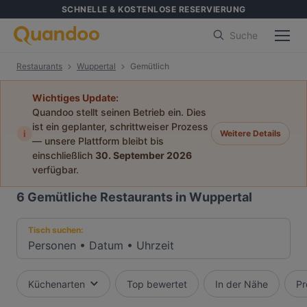
SCHNELLE & KOSTENLOSE RESERVIERUNG
Suche
Restaurants
Wuppertal
Gemütlich
Wichtiges Update:
Quandoo stellt seinen Betrieb ein. Dies
ist ein geplanter, schrittweiser Prozess
i
Weitere Details
— unsere Plattform bleibt bis
einschließlich
30. September 2026
verfügbar.
6
Gemütliche Restaurants in Wuppertal
Tisch suchen:
Personen
•
Datum
•
Uhrzeit
Küchenarten
Top bewertet
In der Nähe
Pr