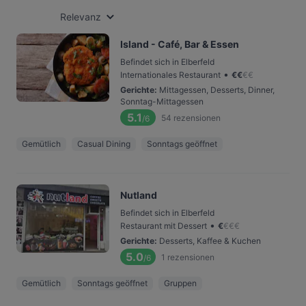
Relevanz
Island - Café, Bar & Essen
Befindet sich in Elberfeld
•
Internationales Restaurant
€
€
€
€
Gerichte
:
Mittagessen, Desserts, Dinner,
Sonntag-Mittagessen
5.1
54
rezensionen
/6
Gemütlich
Casual Dining
Sonntags geöffnet
Nutland
Befindet sich in Elberfeld
•
Restaurant mit Dessert
€
€
€
€
Gerichte
:
Desserts, Kaffee & Kuchen
5.0
1
rezensionen
/6
Gemütlich
Sonntags geöffnet
Gruppen