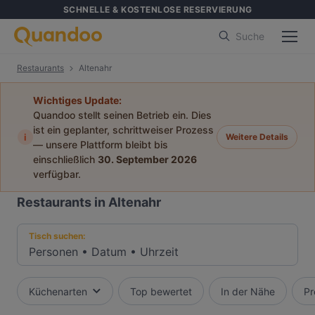
SCHNELLE & KOSTENLOSE RESERVIERUNG
Suche
Restaurants
Altenahr
Wichtiges Update:
Quandoo stellt seinen Betrieb ein. Dies
ist ein geplanter, schrittweiser Prozess
i
Weitere Details
— unsere Plattform bleibt bis
einschließlich
30. September 2026
verfügbar.
Restaurants in Altenahr
Tisch suchen:
Personen
•
Datum
•
Uhrzeit
Küchenarten
Top bewertet
In der Nähe
Pr