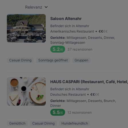
Relevanz
Saloon Altenahr
Befindet sich in Altenahr
•
Amerikanisches Restaurant
€
€
€
€
Gerichte
:
Mittagessen, Desserts, Dinner,
Sonntag-Mittagessen
5.2
37
rezensionen
/6
Casual Dining
Sonntags geöffnet
Gruppen
HAUS CASPARI (Restaurant, Café, Hotel,
Befindet sich in Altenahr
•
Deutsches Restaurant
€
€
€
€
Gerichte
:
Mittagessen, Desserts, Brunch,
Dinner
5.5
12
rezensionen
/6
Gemütlich
Casual Dining
Hundefreundlich