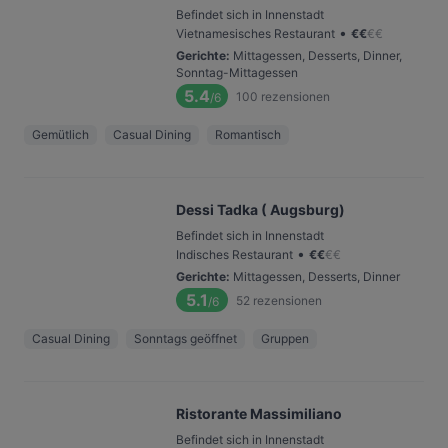
Befindet sich in Innenstadt
•
Vietnamesisches Restaurant
€
€
€
€
Gerichte
:
Mittagessen, Desserts, Dinner,
Sonntag-Mittagessen
5.4
100
rezensionen
/6
Gemütlich
Casual Dining
Romantisch
Dessi Tadka ( Augsburg)
Befindet sich in Innenstadt
•
Indisches Restaurant
€
€
€
€
Gerichte
:
Mittagessen, Desserts, Dinner
5.1
52
rezensionen
/6
Casual Dining
Sonntags geöffnet
Gruppen
Ristorante Massimiliano
Befindet sich in Innenstadt