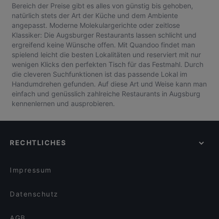
Bereich der Preise gibt es alles von günstig bis gehoben,
natürlich stets der Art der Küche und dem Ambiente
angepasst. Moderne Molekulargerichte oder zeitlose
Klassiker: Die Augsburger Restaurants lassen schlicht und
ergreifend keine Wünsche offen. Mit Quandoo findet man
spielend leicht die besten Lokalitäten und reserviert mit nur
wenigen Klicks den perfekten Tisch für das Festmahl. Durch
die cleveren Suchfunktionen ist das passende Lokal im
Handumdrehen gefunden. Auf diese Art und Weise kann man
einfach und genüsslich zahlreiche Restaurants in Augsburg
kennenlernen und ausprobieren.
RECHTLICHES
Impressum
Datenschutz
AGB