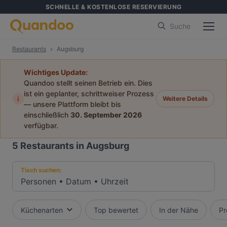
SCHNELLE & KOSTENLOSE RESERVIERUNG
Suche
Restaurants
Augsburg
Wichtiges Update:
Quandoo stellt seinen Betrieb ein. Dies
ist ein geplanter, schrittweiser Prozess
i
Weitere Details
— unsere Plattform bleibt bis
einschließlich
30. September 2026
verfügbar.
5
Restaurants in Augsburg
Tisch suchen:
Personen
•
Datum
•
Uhrzeit
Küchenarten
Top bewertet
In der Nähe
Pr