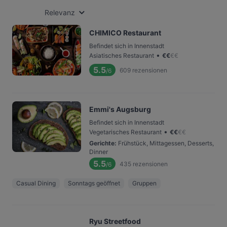
Relevanz
CHIMICO Restaurant
Befindet sich in Innenstadt
•
Asiatisches Restaurant
€
€
€
€
5.5
609
rezensionen
/6
Emmi's Augsburg
Befindet sich in Innenstadt
•
Vegetarisches Restaurant
€
€
€
€
Gerichte
:
Frühstück, Mittagessen, Desserts,
Dinner
5.5
435
rezensionen
/6
Casual Dining
Sonntags geöffnet
Gruppen
Ryu Streetfood