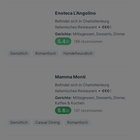
Enoteca L'Angolino
Befindet sich in Charlottenburg
•
Italienisches Restaurant
€
€
€
€
Gerichte
:
Mittagessen, Desserts, Dinner
5.4
186
rezensionen
/6
Gemütlich
Romantisch
Hundefreundlich
Mamma Monti
Befindet sich in Charlottenburg
•
Italienisches Restaurant
€
€
€
€
Gerichte
:
Mittagessen, Desserts, Dinner,
Kaffee & Kuchen
5.6
197
rezensionen
/6
Gemütlich
Casual Dining
Romantisch