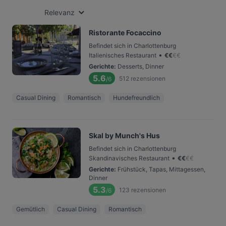
Relevanz
Ristorante Focaccino
Befindet sich in Charlottenburg
•
Italienisches Restaurant
€
€
€
€
Gerichte
:
Desserts, Dinner
5.6
512
rezensionen
/6
Casual Dining
Romantisch
Hundefreundlich
Skal by Munch's Hus
Befindet sich in Charlottenburg
•
Skandinavisches Restaurant
€
€
€
€
Gerichte
:
Frühstück, Tapas, Mittagessen,
Dinner
5.3
123
rezensionen
/6
Gemütlich
Casual Dining
Romantisch