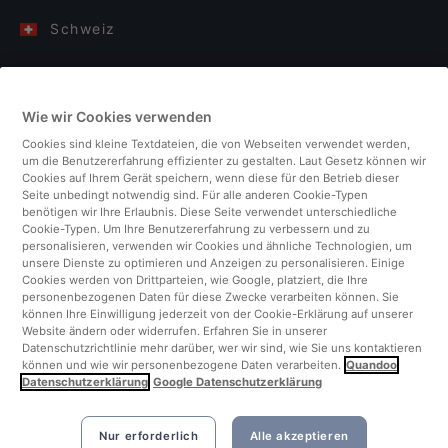
Schweiz
Deutschland
Wie wir Cookies verwenden
Italien
Cookies sind kleine Textdateien, die von Webseiten verwendet werden,
um die Benutzererfahrung effizienter zu gestalten. Laut Gesetz können wir
Finnland
Cookies auf Ihrem Gerät speichern, wenn diese für den Betrieb dieser
Seite unbedingt notwendig sind. Für alle anderen Cookie-Typen
benötigen wir Ihre Erlaubnis. Diese Seite verwendet unterschiedliche
Vereinigtes Königreich
Cookie-Typen. Um Ihre Benutzererfahrung zu verbessern und zu
personalisieren, verwenden wir Cookies und ähnliche Technologien, um
unsere Dienste zu optimieren und Anzeigen zu personalisieren. Einige
Türkei
Cookies werden von Drittparteien, wie Google, platziert, die Ihre
personenbezogenen Daten für diese Zwecke verarbeiten können. Sie
können Ihre Einwilligung jederzeit von der Cookie-Erklärung auf unserer
Niederlande
Website ändern oder widerrufen. Erfahren Sie in unserer
Datenschutzrichtlinie mehr darüber, wer wir sind, wie Sie uns kontaktieren
können und wie wir personenbezogene Daten verarbeiten.
Quandoo
Singapur
Datenschutzerklärung
Google Datenschutzerklärung
Nur erforderlich
Alle akzeptieren