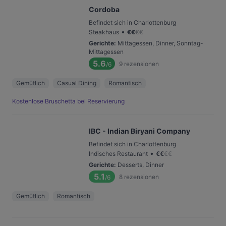
Cordoba
Befindet sich in Charlottenburg
•
Steakhaus
€
€
€
€
Gerichte
:
Mittagessen, Dinner, Sonntag-
Mittagessen
5.6
9
rezensionen
/6
Gemütlich
Casual Dining
Romantisch
Kostenlose Bruschetta bei Reservierung
IBC - Indian Biryani Company
Befindet sich in Charlottenburg
•
Indisches Restaurant
€
€
€
€
Gerichte
:
Desserts, Dinner
5.1
8
rezensionen
/6
Gemütlich
Romantisch