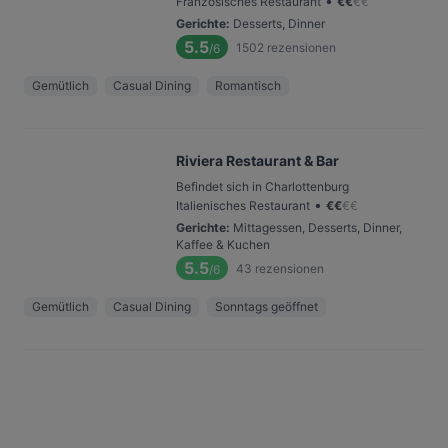
•
Französisches Restaurant
€
€
€
€
Gerichte
:
Desserts, Dinner
5.5
1502
rezensionen
/6
Gemütlich
Casual Dining
Romantisch
Riviera Restaurant & Bar
Befindet sich in Charlottenburg
•
Italienisches Restaurant
€
€
€
€
Gerichte
:
Mittagessen, Desserts, Dinner,
Kaffee & Kuchen
5.5
43
rezensionen
/6
Gemütlich
Casual Dining
Sonntags geöffnet