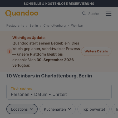
SCHNELLE & KOSTENLOSE RESERVIERUNG
Suche
Restaurants
Berlin
Charlottenburg
Weinbar
Wichtiges Update:
Quandoo stellt seinen Betrieb ein. Dies
ist ein geplanter, schrittweiser Prozess
i
Weitere Details
— unsere Plattform bleibt bis
einschließlich
30. September 2026
verfügbar.
10
Weinbars in Charlottenburg, Berlin
Tisch suchen:
Personen
•
Datum
•
Uhrzeit
Locations
Küchenarten
Top bewertet
I