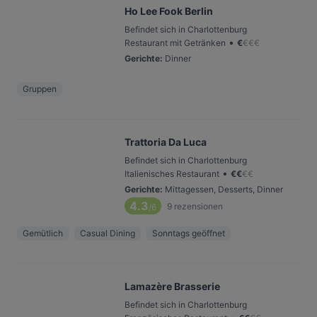
Ho Lee Fook Berlin
Befindet sich in Charlottenburg
•
Restaurant mit Getränken
€
€
€
€
Gerichte
:
Dinner
Gruppen
Trattoria Da Luca
Befindet sich in Charlottenburg
•
Italienisches Restaurant
€
€
€
€
Gerichte
:
Mittagessen, Desserts, Dinner
4.3
9
rezensionen
/6
Gemütlich
Casual Dining
Sonntags geöffnet
Lamazère Brasserie
Befindet sich in Charlottenburg