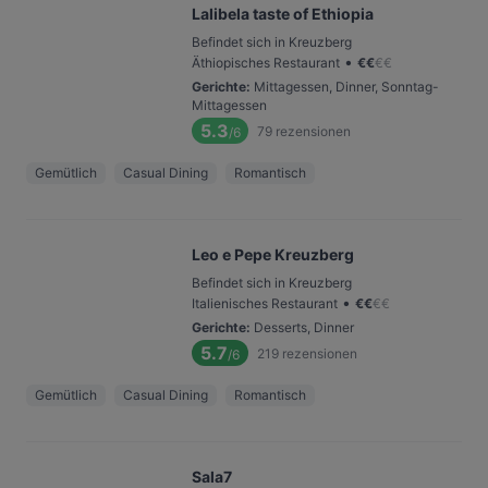
Lalibela taste of Ethiopia
Befindet sich in Kreuzberg
•
Äthiopisches Restaurant
€
€
€
€
Gerichte
:
Mittagessen, Dinner, Sonntag-
Mittagessen
5.3
79
rezensionen
/6
Gemütlich
Casual Dining
Romantisch
Leo e Pepe Kreuzberg
Befindet sich in Kreuzberg
•
Italienisches Restaurant
€
€
€
€
Gerichte
:
Desserts, Dinner
5.7
219
rezensionen
/6
Gemütlich
Casual Dining
Romantisch
Sala7