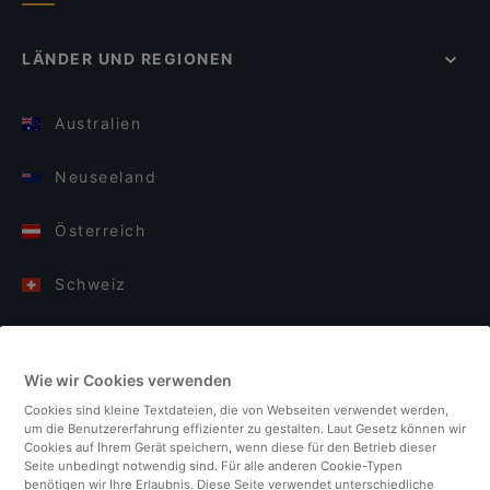
LÄNDER UND REGIONEN
Australien
Neuseeland
Österreich
Schweiz
Deutschland
Wie wir Cookies verwenden
Italien
Cookies sind kleine Textdateien, die von Webseiten verwendet werden,
um die Benutzererfahrung effizienter zu gestalten. Laut Gesetz können wir
Finnland
Cookies auf Ihrem Gerät speichern, wenn diese für den Betrieb dieser
Seite unbedingt notwendig sind. Für alle anderen Cookie-Typen
benötigen wir Ihre Erlaubnis. Diese Seite verwendet unterschiedliche