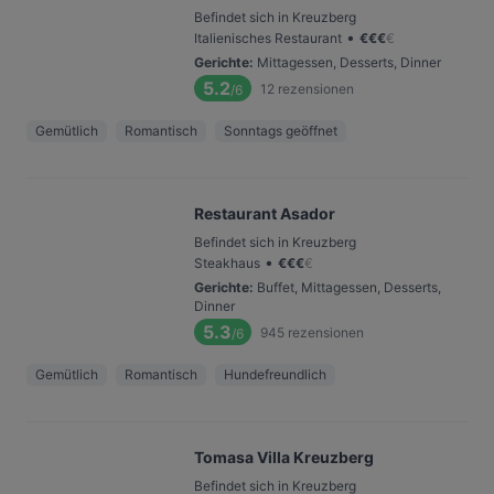
Befindet sich in Kreuzberg
•
Italienisches Restaurant
€
€
€
€
Gerichte
:
Mittagessen, Desserts, Dinner
5.2
12
rezensionen
/6
Gemütlich
Romantisch
Sonntags geöffnet
Restaurant Asador
Befindet sich in Kreuzberg
•
Steakhaus
€
€
€
€
Gerichte
:
Buffet, Mittagessen, Desserts,
Dinner
5.3
945
rezensionen
/6
Gemütlich
Romantisch
Hundefreundlich
Tomasa Villa Kreuzberg
Befindet sich in Kreuzberg