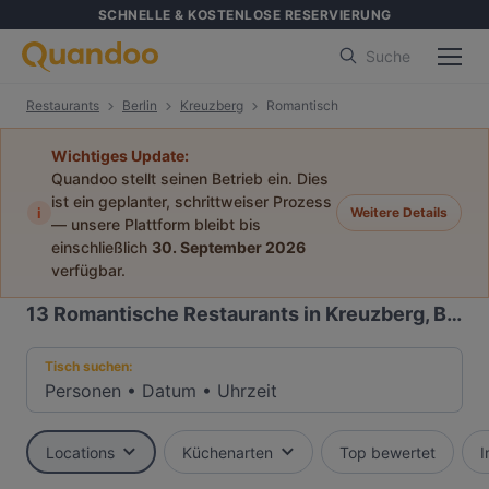
SCHNELLE & KOSTENLOSE RESERVIERUNG
Suche
Restaurants
Berlin
Kreuzberg
Romantisch
Wichtiges Update:
Quandoo stellt seinen Betrieb ein. Dies
ist ein geplanter, schrittweiser Prozess
i
Weitere Details
— unsere Plattform bleibt bis
einschließlich
30. September 2026
verfügbar.
13
Romantische Restaurants in Kreuzberg, Berlin
Tisch suchen:
Personen
•
Datum
•
Uhrzeit
Locations
Küchenarten
Top bewertet
I