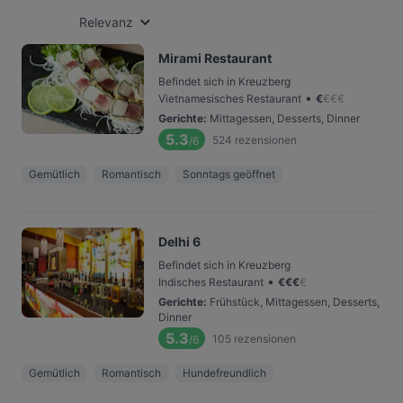
Relevanz
Mirami Restaurant
Befindet sich in Kreuzberg
•
Vietnamesisches Restaurant
€
€
€
€
Gerichte
:
Mittagessen, Desserts, Dinner
5.3
524
rezensionen
/6
Gemütlich
Romantisch
Sonntags geöffnet
Delhi 6
Befindet sich in Kreuzberg
•
Indisches Restaurant
€
€
€
€
Gerichte
:
Frühstück, Mittagessen, Desserts,
Dinner
5.3
105
rezensionen
/6
Gemütlich
Romantisch
Hundefreundlich