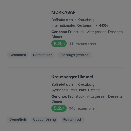
MOKKABAR
Befindet sich in Kreuzberg
•
Internationales Restaurant
€
€
€
€
Gerichte
:
Frühstück, Mittagessen, Desserts,
Dinner
5.3
411
rezensionen
/6
Gemütlich
Romantisch
Sonntags geöffnet
Kreuzberger Himmel
Befindet sich in Kreuzberg
•
Syrisches Restaurant
€
€
€
€
Gerichte
:
Frühstück, Mittagessen, Desserts,
Dinner
5.2
940
rezensionen
/6
Gemütlich
Casual Dining
Romantisch