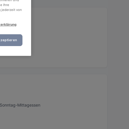
timieren und
e Ihre
 jederzeit von
zerklärung
kzeptieren
, Sonntag-Mittagessen