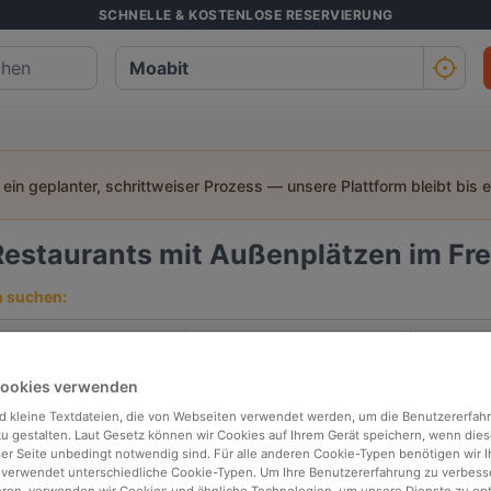
SCHNELLE & KOSTENLOSE RESERVIERUNG
t ein geplanter, schrittweiser Prozess — unsere Plattform bleibt bis 
Restaurants mit Außenplätzen im Frei
h suchen:
Personen
Datum
Uhrz
Cookies verwenden
p bewertet
In der Nähe
d kleine Textdateien, die von Webseiten verwendet werden, um die Benutzererfah
 zu gestalten. Laut Gesetz können wir Cookies auf Ihrem Gerät speichern, wenn dies
ser Seite unbedingt notwendig sind. Für alle anderen Cookie-Typen benötigen wir Ih
 verwendet unterschiedliche Cookie-Typen. Um Ihre Benutzererfahrung zu verbess
Relevanz