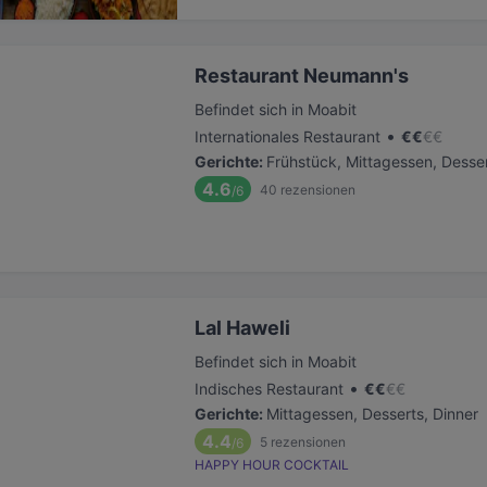
Restaurant Neumann's
Befindet sich in Moabit
•
Internationales Restaurant
€
€
€
€
Gerichte
:
Frühstück, Mittagessen, Desser
4.6
40
rezensionen
/6
Lal Haweli
Befindet sich in Moabit
•
Indisches Restaurant
€
€
€
€
Gerichte
:
Mittagessen, Desserts, Dinner
4.4
5
rezensionen
/6
HAPPY HOUR COCKTAIL