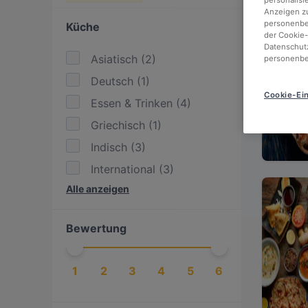
personalisi
Anzeigen zu
personenbez
Küche
der Cookie-
Datenschutz
Asiatisch
(
2
)
personenbe
Deutsch
(
1
)
Cookie-Ein
Essen & Trinken
(
4
)
Griechisch
(
1
)
Indisch
(
3
)
International
(
3
)
Alle anzeigen
Italienisch
(
1
)
Mediterran
(
2
)
Bewertung
Pakistanisch
(
1
)
Pasta
(
1
)
1
2
3
4
5
6
Pizza
(
1
)