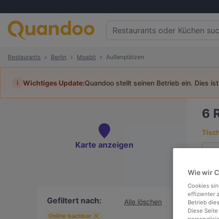
Restaurants
Berlin
Moabit
Außenplätzen
i
Wichtiges Update:
Quandoo stellt seinen Betrieb ein. Dies is
6
Tisc
Karte anzeigen
Wie wir 
To
Cookies sin
effizienter
Gefiltert nach:
Alle löschen
Betrieb die
Diese Seite
Online buchbar