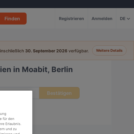
Finden
Registrieren
Anmelden
DE
einschließlich
30. September 2026
verfügbar.
Weitere Details
en in Moabit, Berlin
Bestätigen
eit
rung
e für den
re Erlaubnis.
ern und zu