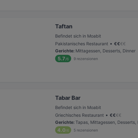
Taftan
Befindet sich in Moabit
•
Pakistanisches Restaurant
€
€
€
€
Gerichte
:
Mittagessen, Desserts, Dinner
5.7
9
rezensionen
/6
Tabar Bar
Befindet sich in Moabit
•
Griechisches Restaurant
€
€
€
€
Gerichte
:
Tapas, Mittagessen, Desserts, 
4.0
5
rezensionen
/6