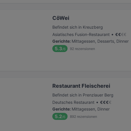
CôWei
Befindet sich in Kreuzberg
•
Asiatisches Fusion-Restaurant
€
€
€
€
Gerichte
:
Mittagessen, Desserts, Dinner
5.3
92
rezensionen
/6
Restaurant Fleischerei
Befindet sich in Prenzlauer Berg
•
Deutsches Restaurant
€
€
€
€
Gerichte
:
Mittagessen, Dinner
5.2
892
rezensionen
/6