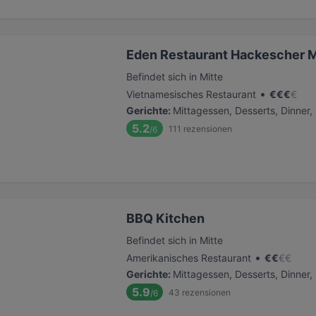
Eden Restaurant Hackescher M
Befindet sich in Mitte
•
Vietnamesisches Restaurant
€
€
€
€
Gerichte
:
Mittagessen, Desserts, Dinner
5.2
111
rezensionen
/6
BBQ Kitchen
Befindet sich in Mitte
•
Amerikanisches Restaurant
€
€
€
€
Gerichte
:
Mittagessen, Desserts, Dinner
5.9
43
rezensionen
/6