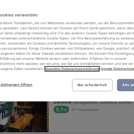
ng for delicious restaurants near Alexanderplatz?
Cookies verwenden
 rounded up the top places to eat and drink around Alexanderplatz, s
s of waiting in line (and getting hungry 😩).
d kleine Textdateien, die von Webseiten verwendet werden, um die Benutzererfah
 zu gestalten. Laut Gesetz können wir Cookies auf Ihrem Gerät speichern, wenn dies
ser Seite unbedingt notwendig sind. Für alle anderen Cookie-Typen benötigen wir Ih
 out our list of the best restaurants and bars near Alexanderplatz 
 verwendet unterschiedliche Cookie-Typen. Um Ihre Benutzererfahrung zu verbess
eren, verwenden wir Cookies und ähnliche Technologien, um unsere Dienste zu op
 a tasty slice of Berlin.
 personalisieren. Einige Cookies werden von Drittparteien, wie Google, platziert, di
ogenen Daten für diese Zwecke verarbeiten können. Sie können Ihre Einwilligung
Erklärung auf unserer Website ändern oder widerrufen. Erfahren Sie in unserer
Relevanz
richtlinie mehr darüber, wer wir sind, wie Sie uns kontaktieren können und wie wir
zogene Daten verarbeiten.
Quandoo Datenschutzerklärung
Google Datenschut
Creasian
stellungen öffnen
Nur erforderlich
Alle a
Befindet sich in Mitte
•
Asiatisches Restaurant
€
€
€
€
Gerichte
:
Mittagessen, Desserts, Dinner,
5.7
311
rezensionen
/6