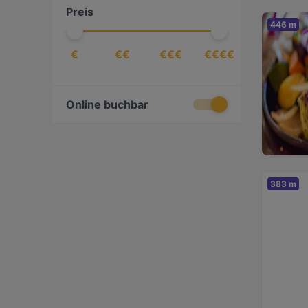
Preis
International
(
7
)
446 m
Italienisch
(
3
)
€
€€
€€€
€€€€
Japanisch
(
1
)
Koreanisch
(
2
)
Mediterran
(
3
)
Online buchbar
Nahöstlich
(
1
)
Pasta
(
1
)
Pizza
(
1
)
383 m
Spanisch
(
2
)
Steak
(
2
)
Südostasiatisch
(
1
)
Vietnamesisch
(
2
)
Österreichisch
(
1
)