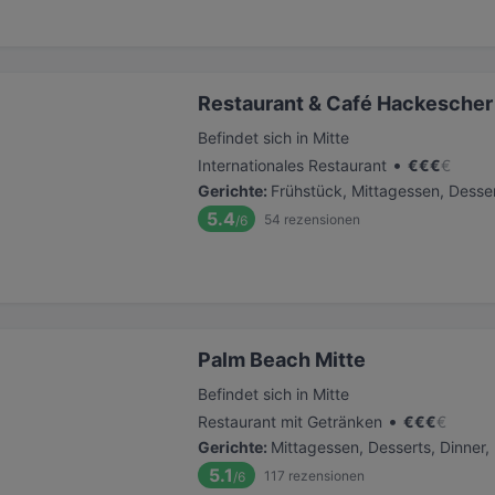
Restaurant & Café Hackescher
Befindet sich in Mitte
•
Internationales Restaurant
€
€
€
€
Gerichte
:
Frühstück, Mittagessen, Desse
5.4
54
rezensionen
/6
Palm Beach Mitte
Befindet sich in Mitte
•
Restaurant mit Getränken
€
€
€
€
Gerichte
:
Mittagessen, Desserts, Dinner,
5.1
117
rezensionen
/6