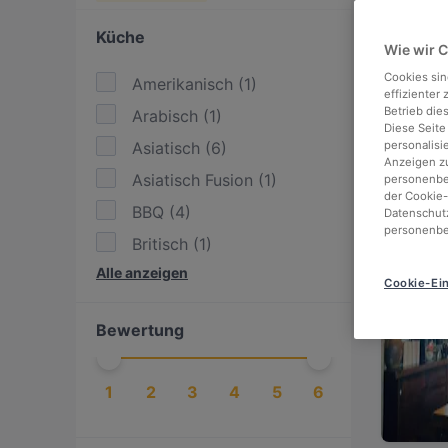
Looki
Küche
Wie wir 
We've
stres
Cookies sin
Amerikanisch
(
1
)
effizienter
Betrieb die
Arabisch
(
1
)
Check
Diese Seite
Asiatisch
(
6
)
personalisi
enjoy
Anzeigen zu
Asiatisch Fusion
(
1
)
personenbez
der Cookie-
BBQ
(
4
)
Datenschutz
personenbe
Britisch
(
1
)
980 m
Alle anzeigen
Deutsch
(
6
)
Cookie-Ein
Essen & Trinken
(
7
)
Bewertung
Europäisch
(
9
)
Fleischkloß
(
1
)
1
2
3
4
5
6
Getränke
(
2
)
Indisch
(
1
)