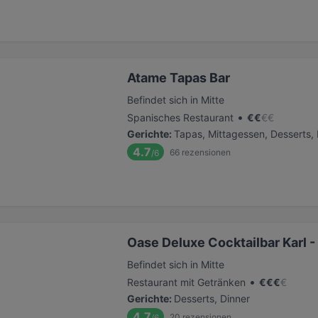
Atame Tapas Bar
Befindet sich in Mitte
•
Spanisches Restaurant
€
€
€
€
Gerichte
:
Tapas, Mittagessen, Desserts,
4.7
66
rezensionen
/6
Oase Deluxe Cocktailbar Karl 
Befindet sich in Mitte
•
Restaurant mit Getränken
€
€
€
€
Gerichte
:
Desserts, Dinner
4.7
20
rezensionen
/6