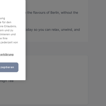
o you can taste the flavours of Berlin, without the
rung
e für den
re Erlaubnis.
and book a table today so you can relax, unwind, and
ern und zu
timieren und
e Ihre
 jederzeit von
zerklärung
kzeptieren
 High Tea