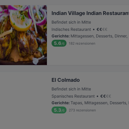
Indian Village Indian Restauran
Befindet sich in Mitte
•
Indisches Restaurant
€
€
€
€
Gerichte
:
Mittagessen, Desserts, Dinner
5.6
182
rezensionen
/6
El Colmado
Befindet sich in Mitte
•
Spanisches Restaurant
€
€
€
€
Gerichte
:
Tapas, Mittagessen, Desserts, 
5.3
273
rezensionen
/6