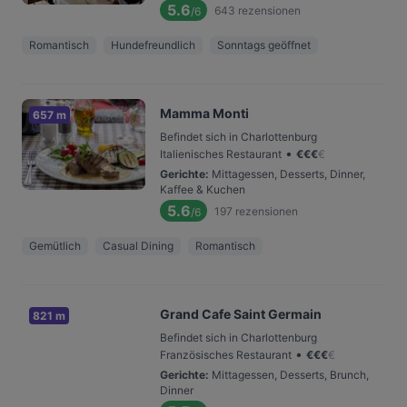
5.6
643
rezensionen
/6
Romantisch
Hundefreundlich
Sonntags geöffnet
Mamma Monti
657 m
Befindet sich in Charlottenburg
•
Italienisches Restaurant
€
€
€
€
Gerichte
:
Mittagessen, Desserts, Dinner,
Kaffee & Kuchen
5.6
197
rezensionen
/6
Gemütlich
Casual Dining
Romantisch
Grand Cafe Saint Germain
821 m
Befindet sich in Charlottenburg
•
Französisches Restaurant
€
€
€
€
Gerichte
:
Mittagessen, Desserts, Brunch,
Dinner