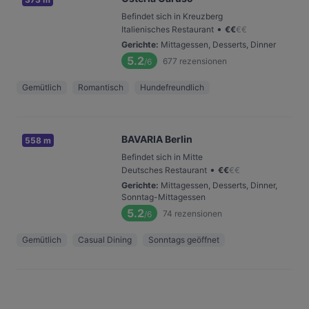
Befindet sich in Kreuzberg
•
Italienisches Restaurant
€
€
€
€
Gerichte
:
Mittagessen, Desserts, Dinner
5.2
677
rezensionen
/6
Gemütlich
Romantisch
Hundefreundlich
BAVARIA Berlin
558 m
Befindet sich in Mitte
•
Deutsches Restaurant
€
€
€
€
Gerichte
:
Mittagessen, Desserts, Dinner,
Sonntag-Mittagessen
5.2
74
rezensionen
/6
Gemütlich
Casual Dining
Sonntags geöffnet