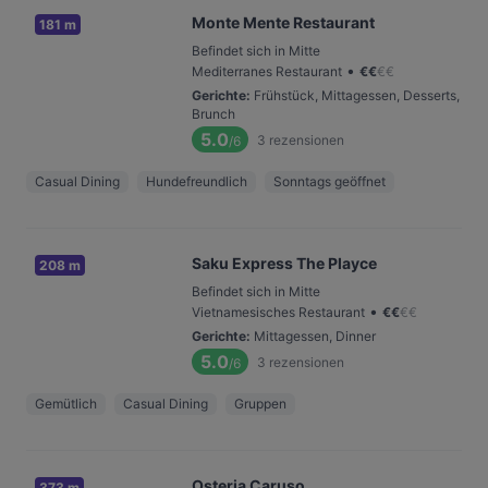
Monte Mente Restaurant
181 m
Befindet sich in Mitte
•
Mediterranes Restaurant
€
€
€
€
Gerichte
:
Frühstück, Mittagessen, Desserts,
Brunch
5.0
3
rezensionen
/6
Casual Dining
Hundefreundlich
Sonntags geöffnet
Saku Express The Playce
208 m
Befindet sich in Mitte
•
Vietnamesisches Restaurant
€
€
€
€
Gerichte
:
Mittagessen, Dinner
5.0
3
rezensionen
/6
Gemütlich
Casual Dining
Gruppen
Osteria Caruso
373 m