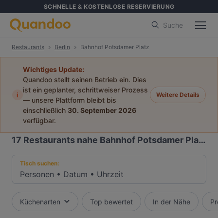
SCHNELLE & KOSTENLOSE RESERVIERUNG
Suche
Restaurants
Berlin
Bahnhof Potsdamer Platz
Wichtiges Update:
Quandoo stellt seinen Betrieb ein. Dies
ist ein geplanter, schrittweiser Prozess
i
Weitere Details
— unsere Plattform bleibt bis
einschließlich
30. September 2026
verfügbar.
17
Restaurants nahe Bahnhof Potsdamer Platz
Tisch suchen:
Personen
•
Datum
•
Uhrzeit
Küchenarten
Top bewertet
In der Nähe
Pr