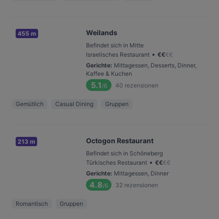
Weilands
455 m
Befindet sich in Mitte
•
Israelisches Restaurant
€
€
€
€
Gerichte
:
Mittagessen, Desserts, Dinner,
Kaffee & Kuchen
5.1
40
rezensionen
/6
Gemütlich
Casual Dining
Gruppen
Octogon Restaurant
213 m
Befindet sich in Schöneberg
•
Türkisches Restaurant
€
€
€
€
Gerichte
:
Mittagessen, Dinner
4.8
32
rezensionen
/6
Romantisch
Gruppen