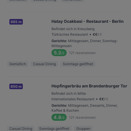
Hatay Ocakbasi - Restaurant - Berlin
985 m
Befindet sich in Kreuzberg
•
Türkisches Restaurant
€
€
€
€
Gerichte
:
Mittagessen, Dinner, Sonntag-
Mittagessen
5.2
121
rezensionen
/6
Gemütlich
Casual Dining
Sonntags geöffnet
Hopfingerbräu am Brandenburger Tor
850 m
Befindet sich in Mitte
•
Internationales Restaurant
€
€
€
€
Gerichte
:
Mittagessen, Desserts, Dinner,
Kaffee & Kuchen
4.8
121
rezensionen
/6
Casual Dining
Sonntags geöffnet
Gruppen