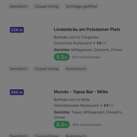
Gemütlich
Casual Dining
Sonntags geöffnet
Lindenbräu am Potsdamer Platz
226 m
Befindet sich in Tiergarten
•
Deutsches Restaurant
€
€
€
€
Gerichte
:
Mittagessen, Desserts, Dinner
5.2
819
rezensionen
/6
Gemütlich
Casual Dining
Romantisch
Mundo - Tapas Bar - Mitte
965 m
Befindet sich in Mitte
•
Internationales Restaurant
€
€
€
€
Gerichte
:
Tapas, Mittagessen, Desserts,
Dinner
5.2
464
rezensionen
/6
Gemütlich
Casual Dining
Romantisch