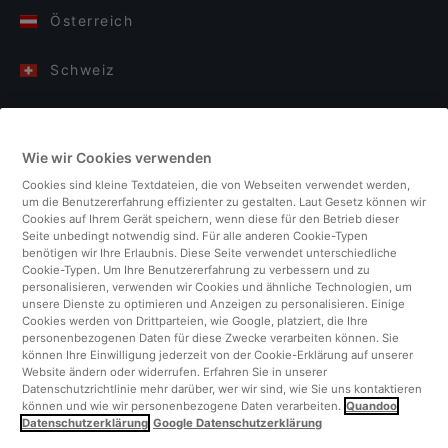
Österreich
Schweiz
Deutschland
Wie wir Cookies verwenden
Italien
Cookies sind kleine Textdateien, die von Webseiten verwendet werden,
um die Benutzererfahrung effizienter zu gestalten. Laut Gesetz können wir
Finnland
Cookies auf Ihrem Gerät speichern, wenn diese für den Betrieb dieser
Seite unbedingt notwendig sind. Für alle anderen Cookie-Typen
benötigen wir Ihre Erlaubnis. Diese Seite verwendet unterschiedliche
Vereinigtes Königreich
Cookie-Typen. Um Ihre Benutzererfahrung zu verbessern und zu
personalisieren, verwenden wir Cookies und ähnliche Technologien, um
unsere Dienste zu optimieren und Anzeigen zu personalisieren. Einige
Türkei
Cookies werden von Drittparteien, wie Google, platziert, die Ihre
personenbezogenen Daten für diese Zwecke verarbeiten können. Sie
können Ihre Einwilligung jederzeit von der Cookie-Erklärung auf unserer
Niederlande
Website ändern oder widerrufen. Erfahren Sie in unserer
Datenschutzrichtlinie mehr darüber, wer wir sind, wie Sie uns kontaktieren
können und wie wir personenbezogene Daten verarbeiten.
Quandoo
Singapur
Datenschutzerklärung
Google Datenschutzerklärung