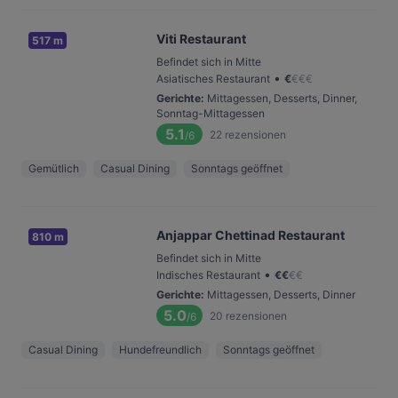
Viti Restaurant
517 m
Befindet sich in Mitte
•
Asiatisches Restaurant
€
€
€
€
Gerichte
:
Mittagessen, Desserts, Dinner,
Sonntag-Mittagessen
5.1
22
rezensionen
/6
Gemütlich
Casual Dining
Sonntags geöffnet
Anjappar Chettinad Restaurant
810 m
Befindet sich in Mitte
•
Indisches Restaurant
€
€
€
€
Gerichte
:
Mittagessen, Desserts, Dinner
5.0
20
rezensionen
/6
Casual Dining
Hundefreundlich
Sonntags geöffnet