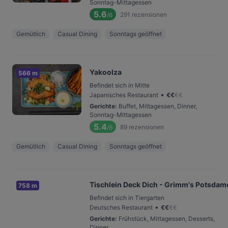
Sonntag-Mittagessen
5.6
291
rezensionen
/6
Gemütlich
Casual Dining
Sonntags geöffnet
Yakoolza
566 m
Befindet sich in Mitte
•
Japanisches Restaurant
€
€
€
€
Gerichte
:
Buffet, Mittagessen, Dinner,
Sonntag-Mittagessen
5.4
89
rezensionen
/6
Gemütlich
Casual Dining
Sonntags geöffnet
Tischlein Deck Dich - Grimm's Potsdame
758 m
Befindet sich in Tiergarten
•
Deutsches Restaurant
€
€
€
€
Gerichte
:
Frühstück, Mittagessen, Desserts,
Dinner