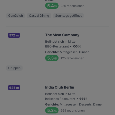
5.4
286
rezensionen
/6
Gemütlich
Casual Dining
Sonntags geöffnet
The Meat Company
972 m
Befindet sich in Mitte
•
BBQ-Restaurant
€
€
€
€
Gerichte
:
Mittagessen, Dinner
5.3
125
rezensionen
/6
Gruppen
India Club Berlin
645 m
Befindet sich in Mitte
•
Indisches Restaurant
€
€
€
€
Gerichte
:
Mittagessen, Desserts, Dinner
5.3
664
rezensionen
/6