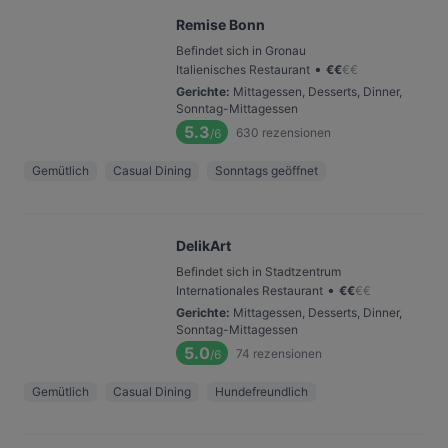
Remise Bonn
Befindet sich in Gronau
•
Italienisches Restaurant
€
€
€
€
Gerichte
:
Mittagessen, Desserts, Dinner,
Sonntag-Mittagessen
5.3
630
rezensionen
/6
Gemütlich
Casual Dining
Sonntags geöffnet
DelikArt
Befindet sich in Stadtzentrum
•
Internationales Restaurant
€
€
€
€
Gerichte
:
Mittagessen, Desserts, Dinner,
Sonntag-Mittagessen
5.0
74
rezensionen
/6
Gemütlich
Casual Dining
Hundefreundlich