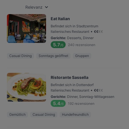
Relevanz
Eat Italian
Befindet sich in Stadtzentrum
•
Italienisches Restaurant
€
€
€
€
Gerichte
:
Desserts, Dinner
5.7
240
rezensionen
/6
Casual Dining
Sonntags geöffnet
Gruppen
Ristorante Sassella
Befindet sich in Dottendorf
•
Italienisches Restaurant
€
€
€
€
Gerichte
:
Dinner, Sonntag-Mittagessen
5.4
192
rezensionen
/6
Gemütlich
Casual Dining
Hundefreundlich