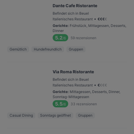
Dante Cafe Ristorante
Befindet sich in Beuel
•
Italienisches Restaurant
€
€
€
€
Gerichte
:
Frühstück, Mittagessen, Desserts,
Dinner
5.2
59
rezensionen
/6
Gemütlich
Hundefreundlich
Gruppen
Via Roma Ristorante
Befindet sich in Beuel
•
Italienisches Restaurant
€
€
€
€
Gerichte
:
Mittagessen, Desserts, Dinner,
Sonntag-Mittagessen
5.5
33
rezensionen
/6
Casual Dining
Sonntags geöffnet
Gruppen