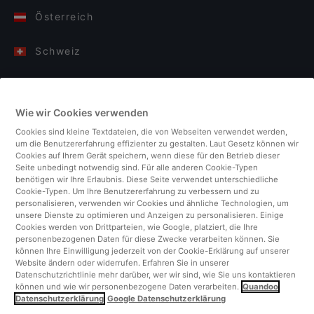
Österreich
Schweiz
Deutschland
Wie wir Cookies verwenden
Italien
Cookies sind kleine Textdateien, die von Webseiten verwendet werden,
um die Benutzererfahrung effizienter zu gestalten. Laut Gesetz können wir
Finnland
Cookies auf Ihrem Gerät speichern, wenn diese für den Betrieb dieser
Seite unbedingt notwendig sind. Für alle anderen Cookie-Typen
benötigen wir Ihre Erlaubnis. Diese Seite verwendet unterschiedliche
Vereinigtes Königreich
Cookie-Typen. Um Ihre Benutzererfahrung zu verbessern und zu
personalisieren, verwenden wir Cookies und ähnliche Technologien, um
unsere Dienste zu optimieren und Anzeigen zu personalisieren. Einige
Türkei
Cookies werden von Drittparteien, wie Google, platziert, die Ihre
personenbezogenen Daten für diese Zwecke verarbeiten können. Sie
können Ihre Einwilligung jederzeit von der Cookie-Erklärung auf unserer
Niederlande
Website ändern oder widerrufen. Erfahren Sie in unserer
Datenschutzrichtlinie mehr darüber, wer wir sind, wie Sie uns kontaktieren
können und wie wir personenbezogene Daten verarbeiten.
Quandoo
Singapur
Datenschutzerklärung
Google Datenschutzerklärung