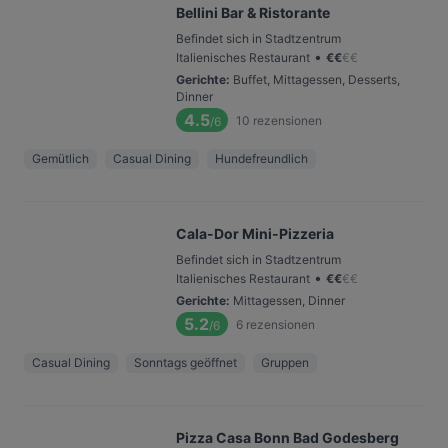
Bellini Bar & Ristorante
Befindet sich in Stadtzentrum
•
Italienisches Restaurant
€
€
€
€
Gerichte
:
Buffet, Mittagessen, Desserts,
Dinner
4.5
10
rezensionen
/6
Gemütlich
Casual Dining
Hundefreundlich
Cala-Dor Mini-Pizzeria
Befindet sich in Stadtzentrum
•
Italienisches Restaurant
€
€
€
€
Gerichte
:
Mittagessen, Dinner
5.2
6
rezensionen
/6
Casual Dining
Sonntags geöffnet
Gruppen
Pizza Casa Bonn Bad Godesberg