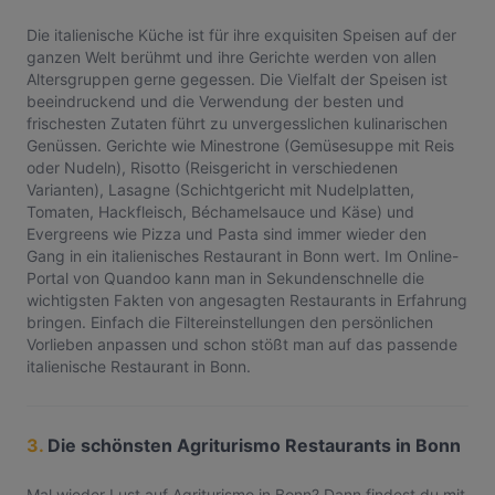
Die italienische Küche ist für ihre exquisiten Speisen auf der
ganzen Welt berühmt und ihre Gerichte werden von allen
Altersgruppen gerne gegessen. Die Vielfalt der Speisen ist
beeindruckend und die Verwendung der besten und
frischesten Zutaten führt zu unvergesslichen kulinarischen
Genüssen. Gerichte wie Minestrone (Gemüsesuppe mit Reis
oder Nudeln), Risotto (Reisgericht in verschiedenen
Varianten), Lasagne (Schichtgericht mit Nudelplatten,
Tomaten, Hackfleisch, Béchamelsauce und Käse) und
Evergreens wie Pizza und Pasta sind immer wieder den
Gang in ein italienisches Restaurant in Bonn wert. Im Online-
Portal von Quandoo kann man in Sekundenschnelle die
wichtigsten Fakten von angesagten Restaurants in Erfahrung
bringen. Einfach die Filtereinstellungen den persönlichen
Vorlieben anpassen und schon stößt man auf das passende
italienische Restaurant in Bonn.
3.
Die schönsten Agriturismo Restaurants in Bonn
Mal wieder Lust auf Agriturismo in Bonn? Dann findest du mit