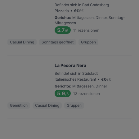
Befindet sich in Bad Godesberg
•
Pizzaria
€
€
€
€
Gerichte
:
Mittagessen, Dinner, Sonntag-
Mittagessen
5.7
11
rezensionen
/6
Casual Dining
Sonntags geöffnet
Gruppen
La Pecora Nera
Befindet sich in Südstadt
•
Italienisches Restaurant
€
€
€
€
Gerichte
:
Mittagessen, Dinner
5.9
13
rezensionen
/6
Gemütlich
Casual Dining
Gruppen