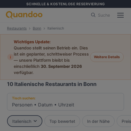
SCHNELLE & KOSTENLOSE RESERVIERUNG
Suche
Restaurants
Bonn
Italienisch
Wichtiges Update:
Quandoo stellt seinen Betrieb ein. Dies
ist ein geplanter, schrittweiser Prozess
i
Weitere Details
— unsere Plattform bleibt bis
einschließlich
30. September 2026
verfügbar.
10
Italienische Restaurants in Bonn
Tisch suchen:
Personen
•
Datum
•
Uhrzeit
Italienisch
Top bewertet
In der Nähe
Preis