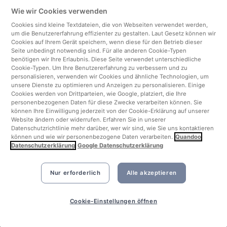
Ihr Widerspruchsrecht gemäß Artikel 21
Wie wir Cookies verwenden
DSGVO
Cookies sind kleine Textdateien, die von Webseiten verwendet werden,
Darüber hinaus haben Sie ein Einspruchsrecht bei
um die Benutzererfahrung effizienter zu gestalten. Laut Gesetz können wir
Cookies auf Ihrem Gerät speichern, wenn diese für den Betrieb dieser
der zuständigen Datenschutzaufsichtsbehörde (Art.
Seite unbedingt notwendig sind. Für alle anderen Cookie-Typen
77 DSGVO in Verbindung mit § 19 BDSG).
benötigen wir Ihre Erlaubnis. Diese Seite verwendet unterschiedliche
Cookie-Typen. Um Ihre Benutzererfahrung zu verbessern und zu
personalisieren, verwenden wir Cookies und ähnliche Technologien, um
Sie können Ihre Einwilligung in die Verarbeitung Ihrer
unsere Dienste zu optimieren und Anzeigen zu personalisieren. Einige
personenbezogenen Daten jederzeit widerrufen.
Cookies werden von Drittparteien, wie Google, platziert, die Ihre
Dies gilt auch für den Widerruf von
personenbezogenen Daten für diese Zwecke verarbeiten können. Sie
können Ihre Einwilligung jederzeit von der Cookie-Erklärung auf unserer
Einwilligungserklärungen, die uns vor der Geltung
Website ändern oder widerrufen. Erfahren Sie in unserer
der DSGVO, d. H. vor dem 25. Mai 2018, erteilt
Datenschutzrichtlinie mehr darüber, wer wir sind, wie Sie uns kontaktieren
können und wie wir personenbezogene Daten verarbeiten.
Quandoo
wurden. Der Widerruf ist jedoch nur für die Zukunft
Datenschutzerklärung
Google Datenschutzerklärung
wirksam. Verarbeitung, die vor dem Widerruf
stattgefunden hat, ist davon nicht betroffen.
Nur erforderlich
Alle akzeptieren
11. Wie beantrage ich die Löschung meiner Daten?
Cookie-Einstellungen öffnen
Sende eine Email an dataprotection@quandoo.com
mit der Bitte personenbezogene Daten von dir zu