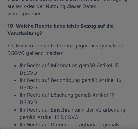
stellen oder der Nutzung dieser Daten
widersprechen.
10. Welche Rechte habe ich in Bezug auf die
Verarbeitung?
Sie können folgende Rechte gegen uns gemäß der
DSGVO geltend machen:
Ihr Recht auf Information gemäß Artikel 15
DSGVO
Ihr Recht auf Berichtigung gemäß Artikel 16
DSGVO
Ihr Recht auf Löschung gemäß Artikel 17
DSGVO
Ihr Recht auf Einschränkung der Verarbeitung
gemäß Artikel 18 DSGVO
Ihr Recht auf Datenübertragbarkeit gemäß
Artikel 20 DSGVO