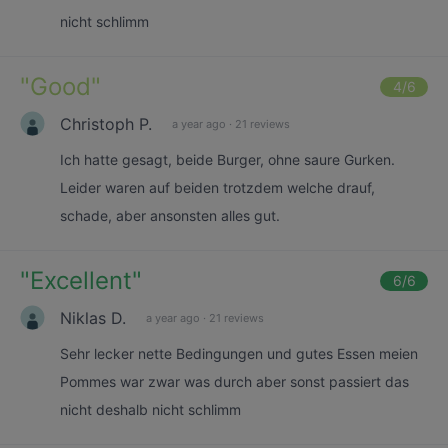
nicht schlimm
"
Good
"
4
/6
Christoph P.
a year ago
·
21 reviews
Ich hatte gesagt, beide Burger, ohne saure Gurken.
Leider waren auf beiden trotzdem welche drauf,
schade, aber ansonsten alles gut.
"
Excellent
"
6
/6
Niklas D.
a year ago
·
21 reviews
Sehr lecker nette Bedingungen und gutes Essen meien
Pommes war zwar was durch aber sonst passiert das
nicht deshalb nicht schlimm