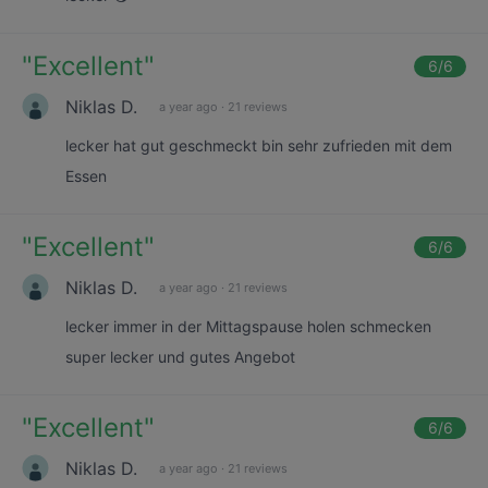
"
Excellent
"
6
/6
Niklas D.
a year ago
·
21 reviews
lecker hat gut geschmeckt bin sehr zufrieden mit dem
Essen
"
Excellent
"
6
/6
Niklas D.
a year ago
·
21 reviews
lecker immer in der Mittagspause holen schmecken
super lecker und gutes Angebot
"
Excellent
"
6
/6
Niklas D.
a year ago
·
21 reviews