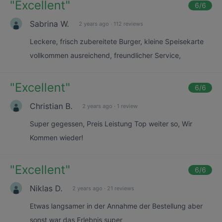
"
Excellent
"
6
/6
Sabrina W.
2 years ago
·
112 reviews
Leckere, frisch zubereitete Burger, kleine Speisekarte
vollkommen ausreichend, freundlicher Service,
"
Excellent
"
6
/6
Christian B.
2 years ago
·
1 review
Super gegessen, Preis Leistung Top weiter so, Wir
Kommen wieder!
"
Excellent
"
6
/6
Niklas D.
2 years ago
·
21 reviews
Etwas langsamer in der Annahme der Bestellung aber
sonst war das Erlebnis super