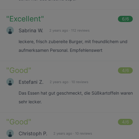
"
Excellent
"
6
/6
Sabrina W.
2 years ago
·
112 reviews
leckere, frisch zubereite Burger, mit freundlichem und
aufmerksamen Personal. Empfehlenswert
"
Good
"
4
/6
Estefani Z.
2 years ago
·
10 reviews
Das Essen hat gut geschmeckt, die Süßkartoffeln waren
sehr lecker.
"
Good
"
4
/6
Christoph P.
2 years ago
·
10 reviews