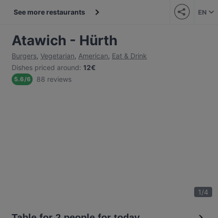
See more restaurants
EN
Atawich - Hürth
Burgers
,
Vegetarian
,
American
,
Eat & Drink
Dishes priced around
:
12€
88 reviews
5.6
/
6
1
/
4
Table for 2 people for today