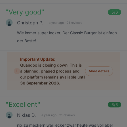
"
Very good
"
5
/6
Christoph P.
a year ago
·
21 reviews
Wie immer super lecker. Der Classic Burger ist einfach
der Beste!
Important Update:
Quandoo is closing down. This is
i
a planned, phased process and
More details
our platform remains available until
30 September 2026
.
"
Excellent
"
6
/6
Niklas D.
a year ago
·
21 reviews
nix zu meckern war lecker zwar heute was voll aber