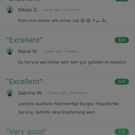
Niklas D.
a year ago
·
21 reviews
Nom nom lecker wie immer top 😋 😋 👨‍🍳 👍
"
Excellent
"
6
/6
Marie W.
2 years ago
·
1 review
Es hat uns wie immer sehr sehr gut gefallen im Atawich
"
Excellent
"
6
/6
Sabrina W.
2 years ago
·
112 reviews
Leckere qualitativ hochwertige Burger, freundlicher
Service, definitiv eine Empfehlung wert
"
Very good
"
5
/6