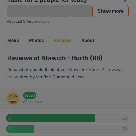
Show more
Special Offers available
Menu
Photos
Reviews
About
Reviews of Atawich - Hürth (88)
Read what people think about Atawich - Hürth! All reviews
are written by verified Quandoo diners.
5.6
/
6
88 reviews
63
6
20
5