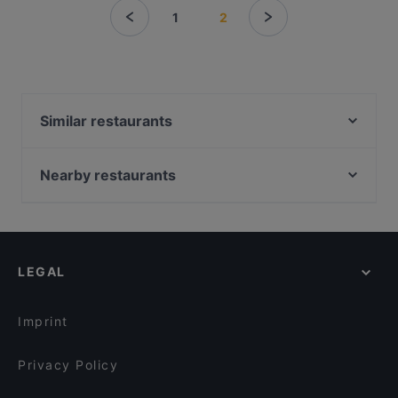
1
2
Similar restaurants
Sophias
Sankt Petersburg
Nearby restaurants
Senn Vietnamesisch-Japanische Küche
Trattoria Il Brigante Lucano
Tasty India
Dostoevsky - Raskolnikow
Atawich - Sülz
TSUBAKI 椿
Pizza Cento
LEGAL
Domo Mea – Sardisches Restaurant
Esszimmer225
BENTO BOX - Köln West
Faro Italienisches Restaurant
Peperino
Imprint
The Burger House
Umibar Viet-Thai Sushi
Café Bistro Baumhaus
Privacy Policy
El Gaucho
In Piazza