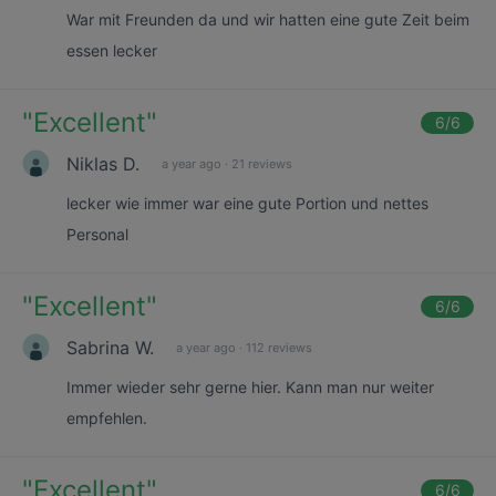
War mit Freunden da und wir hatten eine gute Zeit beim
essen lecker
"
Excellent
"
6
/6
Niklas D.
a year ago
·
21 reviews
lecker wie immer war eine gute Portion und nettes
Personal
"
Excellent
"
6
/6
Sabrina W.
a year ago
·
112 reviews
Immer wieder sehr gerne hier. Kann man nur weiter
empfehlen.
"
Excellent
"
6
/6