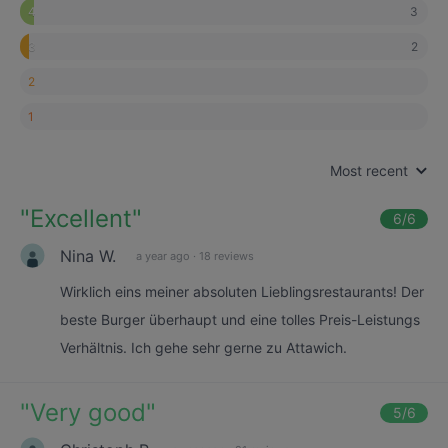
3
4
2
3
2
1
Most recent
"
Excellent
"
6
/6
Nina W.
a year ago
·
18 reviews
Wirklich eins meiner absoluten Lieblingsrestaurants! Der
beste Burger überhaupt und eine tolles Preis-Leistungs
Verhältnis. Ich gehe sehr gerne zu Attawich.
"
Very good
"
5
/6