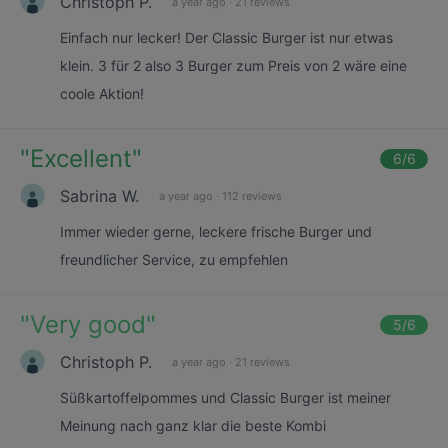
Christoph P.
a year ago
·
21 reviews
Einfach nur lecker! Der Classic Burger ist nur etwas
klein. 3 für 2 also 3 Burger zum Preis von 2 wäre eine
coole Aktion!
"
Excellent
"
6
/6
Sabrina W.
a year ago
·
112 reviews
Immer wieder gerne, leckere frische Burger und
freundlicher Service, zu empfehlen
"
Very good
"
5
/6
Christoph P.
a year ago
·
21 reviews
Süßkartoffelpommes und Classic Burger ist meiner
Meinung nach ganz klar die beste Kombi