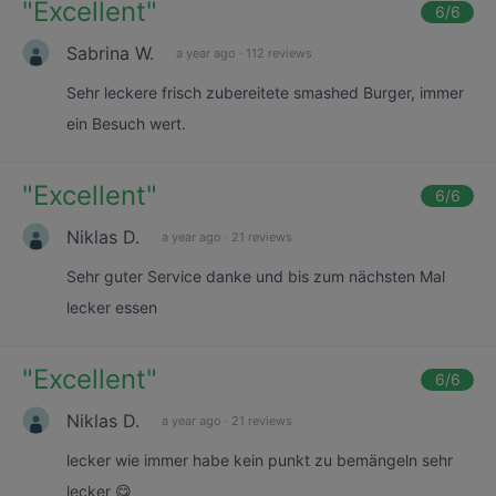
"
Excellent
"
6
/6
Sabrina W.
a year ago
·
112 reviews
Sehr leckere frisch zubereitete smashed Burger, immer
ein Besuch wert.
"
Excellent
"
6
/6
Niklas D.
a year ago
·
21 reviews
Sehr guter Service danke und bis zum nächsten Mal
lecker essen
"
Excellent
"
6
/6
Niklas D.
a year ago
·
21 reviews
lecker wie immer habe kein punkt zu bemängeln sehr
lecker 😋