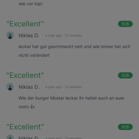
wie vor top!
"
Excellent
"
6
/6
Niklas D.
a year ago
·
21 reviews
lecker hat gut geschmeckt nett und wie immer hat sich
nicht verändert
"
Excellent
"
6
/6
Niklas D.
a year ago
·
21 reviews
Wie der burger Mostar lecker ihr haltet euch an euer
moto 👍
"
Excellent
"
6
/6
Niklas D.
a year ago
·
21 reviews