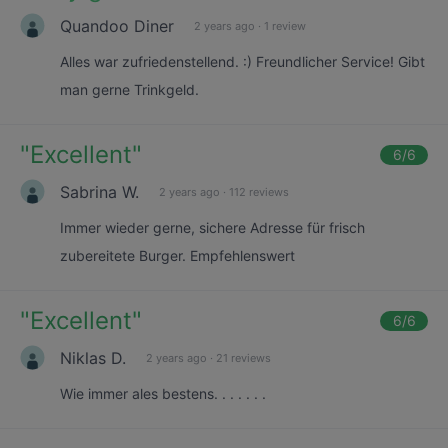
Quandoo Diner
2 years ago
·
1 review
Alles war zufriedenstellend. :) Freundlicher Service! Gibt
man gerne Trinkgeld.
"
Excellent
"
6
/6
Sabrina W.
2 years ago
·
112 reviews
Immer wieder gerne, sichere Adresse für frisch
zubereitete Burger. Empfehlenswert
"
Excellent
"
6
/6
Niklas D.
2 years ago
·
21 reviews
Wie immer ales bestens. . . . . . .