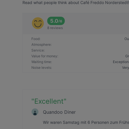
Read what people think about Café Freddo Norderstedt! A
5.0
/
6
8 reviews
Food
:
Ou
Atmosphere
:
Service
:
Value for money
:
Gr
Waiting time
:
Exception
Noise levels
:
Very
"
Excellent
"
Quandoo Diner
Wir waren Samstag mit 6 Personen zum Frühstü