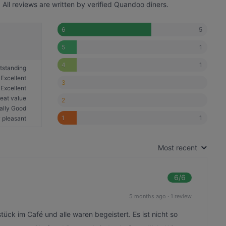
ll reviews are written by verified Quandoo diners.
5
6
1
5
1
4
tstanding
Excellent
3
Excellent
eat value
2
ally Good
1
1
 pleasant
Most recent
6
/6
5 months ago
·
1 review
ck im Café und alle waren begeistert. Es ist nicht so