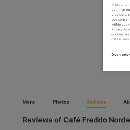
In order to
optimise our
providers, 
you consent
within cook
Privacy Poli
cookies are
data is save
Open cook
Menu
Photos
Reviews
Ab
Reviews of Café Freddo Norde