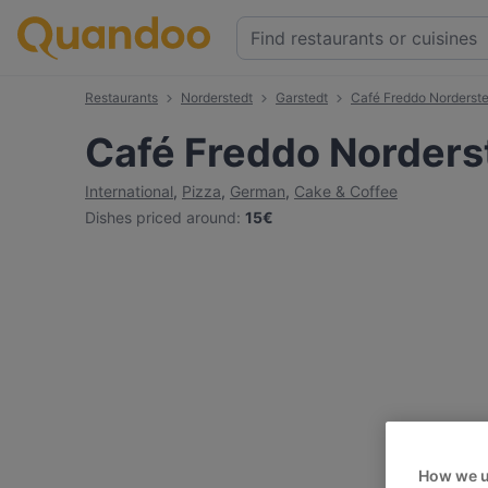
Restaurants
Norderstedt
Garstedt
Café Freddo Norderste
Café Freddo Norders
International
,
Pizza
,
German
,
Cake & Coffee
Dishes priced around
:
15€
How we u