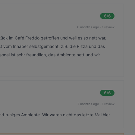
6
/6
6 months ago
·
1 review
ck im Café Freddo getroffen und weil es so nett war,
st vom Inhaber selbstgemacht, z.B. die Pizza und das
onal ist sehr freundlich, das Ambiente nett und wir
6
/6
7 months ago
·
1 review
d ruhiges Ambiente. Wir waren nicht das letzte Mal hier