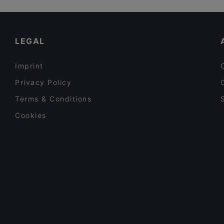
Spaccaforno Erdkampsweg
Eleven 11:11 Eleven Eppendorf
Osteria Da Vino
MO Restaurant
Da Vincenzo
LEGAL
MOCCAA Café & Bar
Imprint
Privacy Policy
Terms & Conditions
Cookies