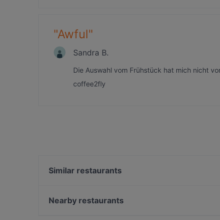
"
Awful
"
Sandra B.
Die Auswahl vom Frühstück hat mich nicht v
coffee2fly
Similar restaurants
Burger Lounge Langenhorn
Mr Kao Langenhorn
Nearby restaurants
Marco by Marco Bistro
Wrap Sache