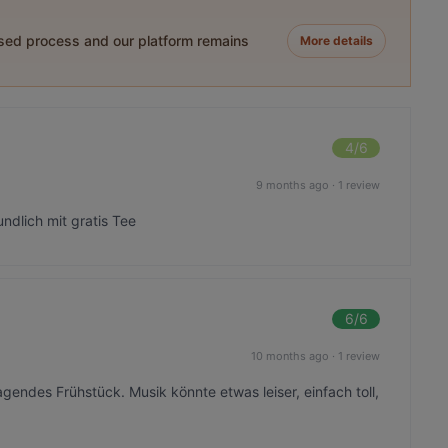
ased process and our platform remains
More details
4
/6
9 months ago
·
1 review
ndlich mit gratis Tee
6
/6
10 months ago
·
1 review
gendes Frühstück. Musik könnte etwas leiser, einfach toll,