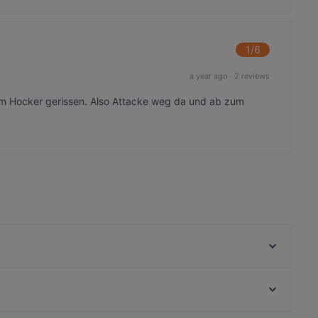
1
/6
a year ago
·
2 reviews
om Hocker gerissen. Also Attacke weg da und ab zum
Elrado-House
Karakum
Reisprinzen Nord
Café Von der Motte