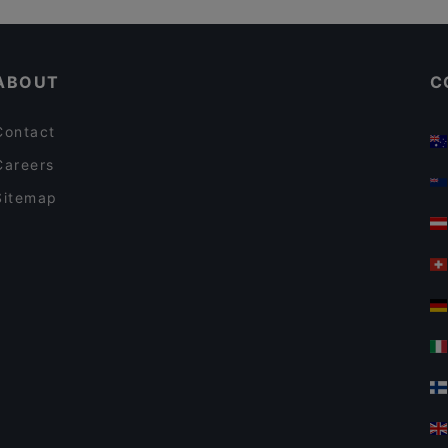
Kobe Nord
The Morgenmuffel
Restaurant Hellas
Là Phin Café & Bar
HANAMI
ABOUT
C
Bao Bao Vegan Vietnamese
Contact
Careers
Sitemap