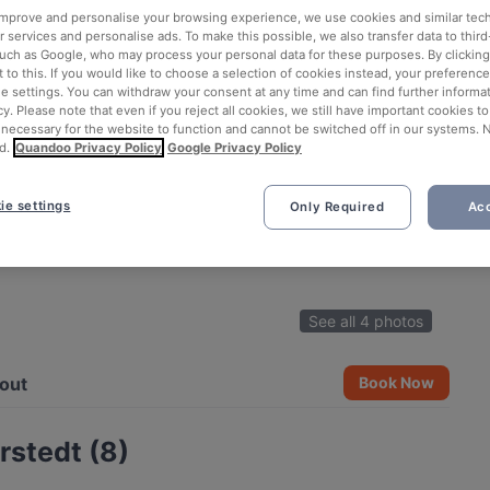
 improve and personalise your browsing experience, we use cookies and similar tec
 services and personalise ads. To make this possible, we also transfer data to third
such as Google, who may process your personal data for these purposes. By clicking 
 to this. If you would like to choose a selection of cookies instead, your preferenc
ie settings. You can withdraw your consent at any time and can find further informat
cy. Please note that even if you reject all cookies, we still have important cookies t
 necessary for the website to function and cannot be switched off in our systems. 
d.
Quandoo Privacy Policy
Google Privacy Policy
ie settings
Only Required
Acc
See all 4 photos
out
Book Now
rstedt (8)