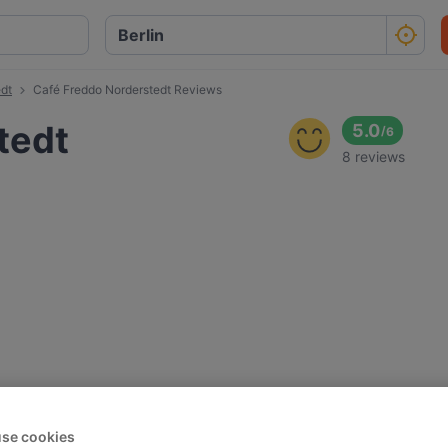
dt
Café Freddo Norderstedt Reviews
tedt
5.0
/
6
8 reviews
se cookies