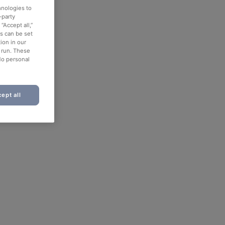
hnologies to
-party
“Accept all,”
es can be set
ion in our
o run. These
No personal
ept all