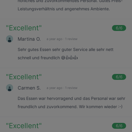
höfliches und zuvorkommendes Personal. Gutes Preis-
Leistungsverhältnis und angenehmes Ambiente.
"
Excellent
"
6
/6
Martina O.
a year ago
·
1 review
Sehr gutes Essen sehr guter Service alle sehr nett
schnell und freundlich 😅👍👍👍
"
Excellent
"
6
/6
Carmen S.
a year ago
·
1 review
Das Essen war hervorragend und das Personal war sehr
freundlich und zuvorkommend. Wir kommen wieder :-)
"
Excellent
"
6
/6