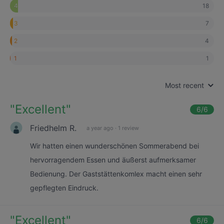
18
4
7
3
4
2
1
1
Most recent
"
Excellent
"
6
/6
Friedhelm R.
a year ago
·
1 review
Wir hatten einen wunderschönen Sommerabend bei
hervorragendem Essen und äußerst aufmerksamer
Bedienung. Der Gaststättenkomlex macht einen sehr
gepflegten Eindruck.
"
Excellent
"
6
/6