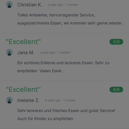
Christian K.
a year ago
·
1 review
Tolles Ambiente, hervorragender Service,
ausgezeichnetes Essen, wir kommen sehr gerne wieder.
"
Excellent
"
6
/6
Jana M.
a year ago
·
1 review
Ein schönes Erlebnis und leckeres Essen. Sehr zu
empfehlen. Vielen Dank.
"
Excellent
"
6
/6
melanie Z.
a year ago
·
1 review
Sehr leckeres und frisches Essen und guter Service!
Auch für Kinder zu empfehlen