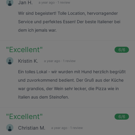
Jan H.
a year ago
·
1 review
Wir sind begeistert! Tolle Location, hervorragender
Service und perfektes Essen! Der beste Italiener bei
dem ich jemals war.
"
Excellent
"
6
/6
Kristin K.
a year ago
·
1 review
Ein tolles Lokal - wir wurden mit Hund herzlich begrüßt
und zuvorkommend bedient. Der Gruß aus der Küche
war grandios, der Wein sehr lecker, die Pizza wie in
Italien aus dem Steinofen.
"
Excellent
"
6
/6
Christian M.
a year ago
·
1 review