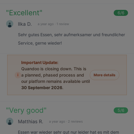
"
Excellent
"
6
/6
Ilka D.
a year ago
·
1 review
Sehr gutes Essen, sehr aufmerksamer und freundlicher
Service, gerne wieder!
Important Update:
Quandoo is closing down. This is
i
a planned, phased process and
More details
our platform remains available until
30 September 2026
.
"
Very good
"
5
/6
Matthias R.
a year ago
·
2 reviews
Essen war wieder sehr gut nur leider hat es mit dem