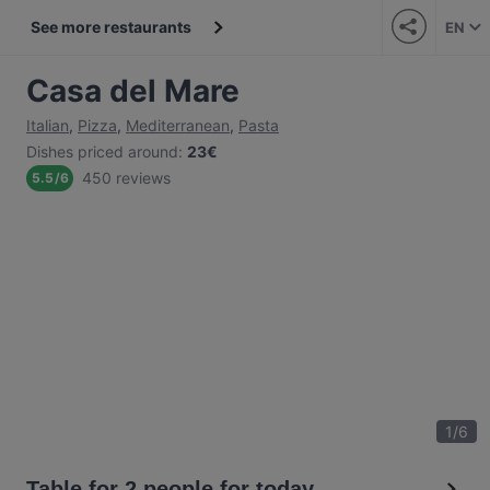
See more restaurants
EN
Casa del Mare
Italian
,
Pizza
,
Mediterranean
,
Pasta
Dishes priced around
:
23€
450 reviews
5.5
/
6
1
/
6
Table for 2 people for today