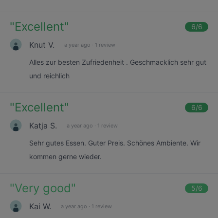
"
Excellent
"
6
/6
Knut V.
a year ago
·
1 review
Alles zur besten Zufriedenheit . Geschmacklich sehr gut
und reichlich
"
Excellent
"
6
/6
Katja S.
a year ago
·
1 review
Sehr gutes Essen. Guter Preis. Schönes Ambiente. Wir
kommen gerne wieder.
"
Very good
"
5
/6
Kai W.
a year ago
·
1 review