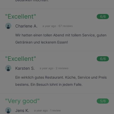
"
Excellent
"
6
/6
Charlene A.
a year ago
·
67 reviews
Wir hatten einen tollen Abend mit tollem Service, guten
Getränken und leckerem Essen!
"
Excellent
"
6
/6
Karsten S.
a year ago
·
2 reviews
Ein wirklich gutes Restaurant. Küche, Service und Preis
bestens. Ein Besuch lohnt in jedem Falle.
"
Very good
"
5
/6
Jens K.
a year ago
·
1 review