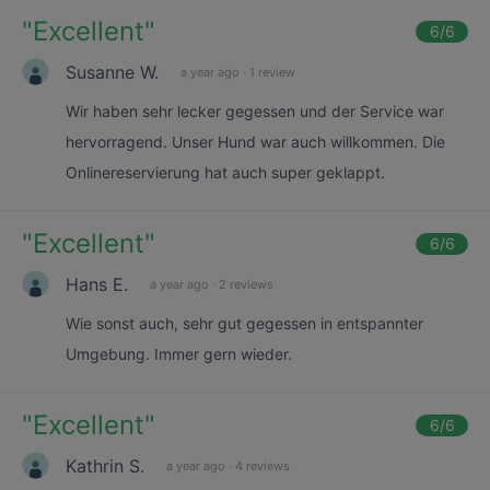
"
Excellent
"
6
/6
Susanne W.
a year ago
·
1 review
Wir haben sehr lecker gegessen und der Service war
hervorragend. Unser Hund war auch willkommen. Die
Onlinereservierung hat auch super geklappt.
"
Excellent
"
6
/6
Hans E.
a year ago
·
2 reviews
Wie sonst auch, sehr gut gegessen in entspannter
Umgebung. Immer gern wieder.
"
Excellent
"
6
/6
Kathrin S.
a year ago
·
4 reviews