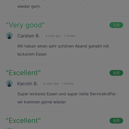
wieder gern.
"
Very good
"
5
/6
Carsten B.
a year ago
·
1 review
Wir haben einen sehr schönen Abend gehabt mit
leckerem Essen
"
Excellent
"
6
/6
Karolin B.
a year ago
·
1 review
Super leckeres Essen und super nette Servicekräfte-
wir kommen gerne wieder
"
Excellent
"
6
/6