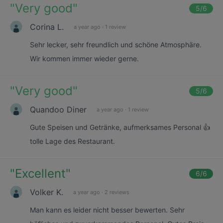
"
Very good
"
5
/6
Corina L.
a year ago
·
1 review
Sehr lecker, sehr freundlich und schöne Atmosphäre.
Wir kommen immer wieder gerne.
"
Very good
"
5
/6
Quandoo Diner
a year ago
·
1 review
Gute Speisen und Getränke, aufmerksames Personal 👍
tolle Lage des Restaurant.
"
Excellent
"
6
/6
Volker K.
a year ago
·
2 reviews
Man kann es leider nicht besser bewerten. Sehr