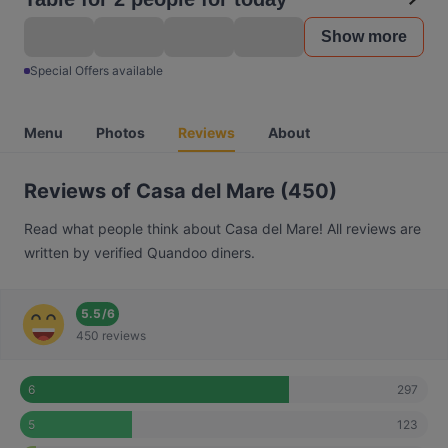
Show more
Special Offers available
Menu
Photos
Reviews
About
Reviews of Casa del Mare (450)
Read what people think about Casa del Mare! All reviews are
written by verified Quandoo diners.
5.5
/
6
450 reviews
297
6
123
5