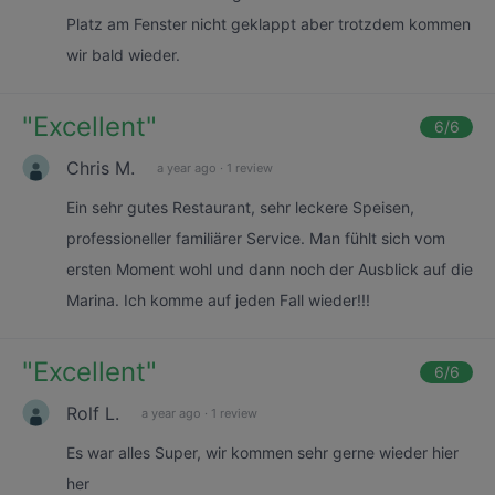
Platz am Fenster nicht geklappt aber trotzdem kommen
wir bald wieder.
"
Excellent
"
6
/6
Chris M.
a year ago
·
1 review
Ein sehr gutes Restaurant, sehr leckere Speisen,
professioneller familiärer Service. Man fühlt sich vom
ersten Moment wohl und dann noch der Ausblick auf die
Marina. Ich komme auf jeden Fall wieder!!!
"
Excellent
"
6
/6
Rolf L.
a year ago
·
1 review
Es war alles Super, wir kommen sehr gerne wieder hier
her