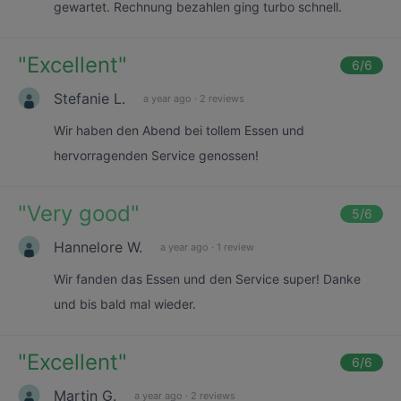
gewartet. Rechnung bezahlen ging turbo schnell.
"
Excellent
"
6
/6
Stefanie L.
a year ago
·
2 reviews
Wir haben den Abend bei tollem Essen und
hervorragenden Service genossen!
"
Very good
"
5
/6
Hannelore W.
a year ago
·
1 review
Wir fanden das Essen und den Service super! Danke
und bis bald mal wieder.
"
Excellent
"
6
/6
Martin G.
a year ago
·
2 reviews