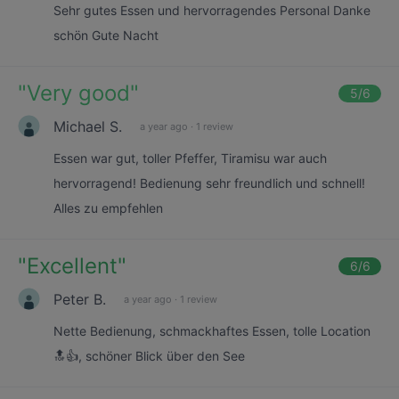
Sehr gutes Essen und hervorragendes Personal Danke
schön Gute Nacht
"
Very good
"
5
/6
Michael S.
a year ago
·
1 review
Essen war gut, toller Pfeffer, Tiramisu war auch
hervorragend! Bedienung sehr freundlich und schnell!
Alles zu empfehlen
"
Excellent
"
6
/6
Peter B.
a year ago
·
1 review
Nette Bedienung, schmackhaftes Essen, tolle Location
🔝👍, schöner Blick über den See