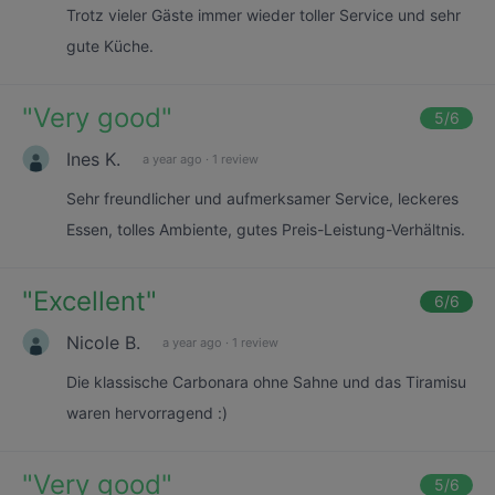
Trotz vieler Gäste immer wieder toller Service und sehr
gute Küche.
"
Very good
"
5
/6
Ines K.
a year ago
·
1 review
Sehr freundlicher und aufmerksamer Service, leckeres
Essen, tolles Ambiente, gutes Preis-Leistung-Verhältnis.
"
Excellent
"
6
/6
Nicole B.
a year ago
·
1 review
Die klassische Carbonara ohne Sahne und das Tiramisu
waren hervorragend :)
"
Very good
"
5
/6