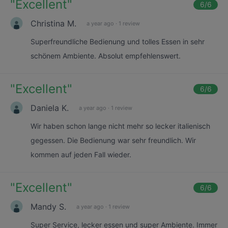
"
Excellent
"
6
/6
Christina M.
a year ago
·
1 review
Superfreundliche Bedienung und tolles Essen in sehr
schönem Ambiente. Absolut empfehlenswert.
"
Excellent
"
6
/6
Daniela K.
a year ago
·
1 review
Wir haben schon lange nicht mehr so lecker italienisch
gegessen. Die Bedienung war sehr freundlich. Wir
kommen auf jeden Fall wieder.
"
Excellent
"
6
/6
Mandy S.
a year ago
·
1 review
Super Service, lecker essen und super Ambiente. Immer