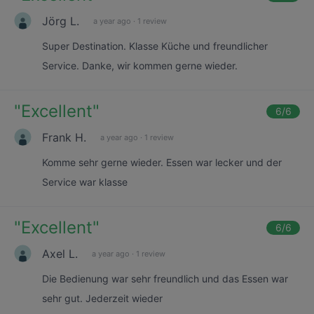
Jörg L.
a year ago
·
1 review
Super Destination. Klasse Küche und freundlicher
Service. Danke, wir kommen gerne wieder.
"
Excellent
"
6
/6
Frank H.
a year ago
·
1 review
Komme sehr gerne wieder. Essen war lecker und der
Service war klasse
"
Excellent
"
6
/6
Axel L.
a year ago
·
1 review
Die Bedienung war sehr freundlich und das Essen war
sehr gut. Jederzeit wieder