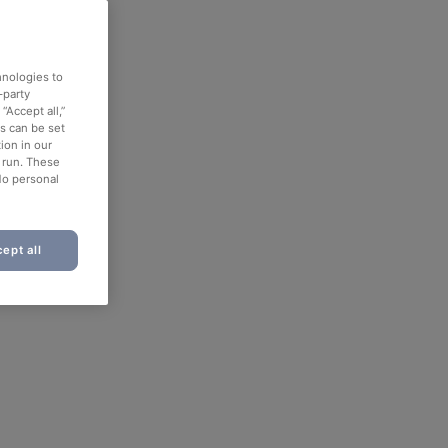
hnologies to
-party
“Accept all,”
es can be set
ion in our
o run. These
No personal
ept all