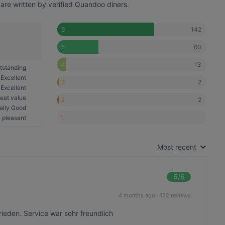
are written by verified Quandoo diners.
142
6
60
5
13
4
tstanding
Excellent
2
3
Excellent
eat value
2
2
ally Good
1
 pleasant
Most recent
5
/6
4 months ago
·
122 reviews
rieden. Service war sehr freundlich