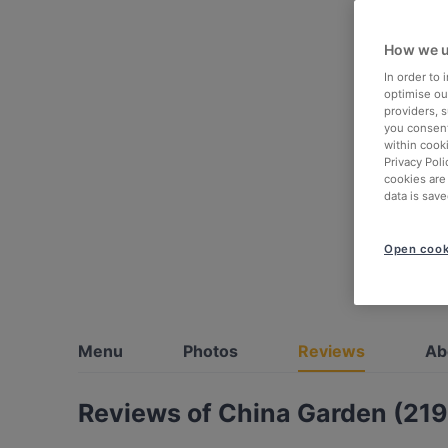
How we u
In order to
optimise our
providers, 
you consent
within cook
Privacy Poli
cookies are
data is save
Open cook
Menu
Photos
Reviews
Ab
Reviews of China Garden (219