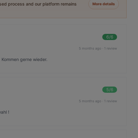
ased process and our platform remains
More details
6
/6
5 months ago
·
1 review
l. Kommen gerne wieder.
5
/6
5 months ago
·
1 review
ahl !