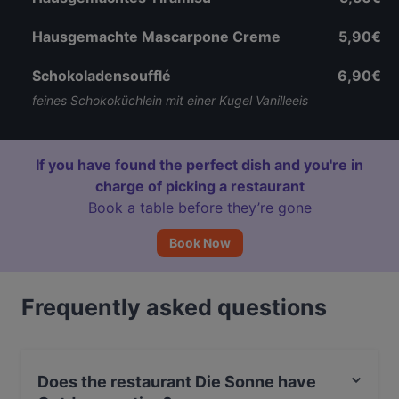
Hausgemachte Mascarpone Creme
5,90€
Schokoladensoufflé
6,90€
feines Schokoküchlein mit einer Kugel Vanilleeis
If you have found the perfect dish and you're in
charge of picking a restaurant
Book a table before they’re gone
Book Now
Frequently asked questions
Does the restaurant Die Sonne have