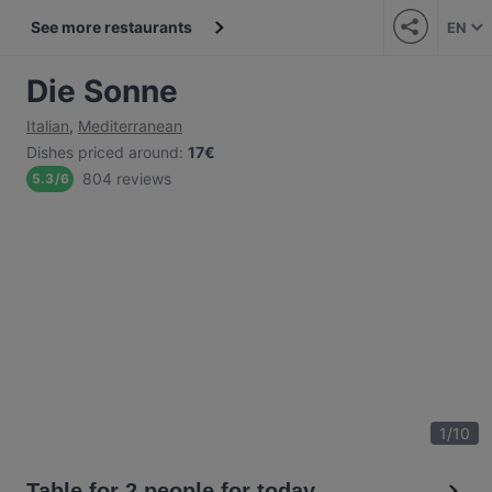
See more restaurants
EN
Die Sonne
Italian
,
Mediterranean
Dishes priced around
:
17€
804 reviews
5.3
/
6
1
/
10
Table for 2 people for today