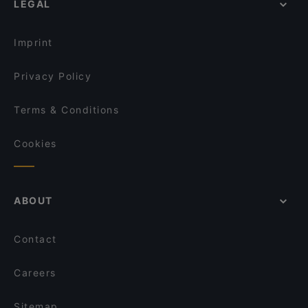
LEGAL
Bahnhof Paradestrasse, Berlin
Griechisches Restaurant Poseidon
Endless
Bahnhof Suedkreuz, Berlin
Cafe Westen
Via Bar
Imprint
Café Ruji
Hue Xua Vietnamesisches und Sushi-Restaurant
Privacy Policy
Terms & Conditions
Cookies
ABOUT
Contact
Careers
Sitemap