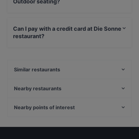
Outdoor seating?
Yes, the restaurant Die Sonne has Outdoor seating.
Can I pay with a credit card at Die Sonne
restaurant?
Yes, you can pay with Apple Pay, Visa, MasterCard,
Debit / Maestro Card, Contactless payment, Amex.
Similar restaurants
Der Grieche im Kurpark
Der kleine Inder
Nearby restaurants
Asmara Bar & Restaurant
Black Pearls
Burgerheart Halle
Prime Burger
Nearby points of interest
Wombae - korean eatery & fried chicken
Ristorante Don Camillo & Peppone
Schwerbelastungskoerper, Berlin
Centra Agora
Seehaus Cospuden
Adolf-Scheidt-Platz, Berlin
Ristorante Pizzeria Castello
Piano Bar Leipzig
Universitaet Neukoelln, Berlin
Bi Ba Bo
Auszeit Cafe - Frühstück & Brunch