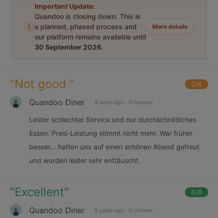
Important Update:
Quandoo is closing down. This is
i
a planned, phased process and
More details
our platform remains available until
30 September 2026
.
"
Not good
"
2
/6
Quandoo Diner
9 years ago
·
0 reviews
Leider schlechter Service und nur durchschnittliches
Essen. Preis-Leistung stimmt nicht mehr. War früher
besser... hatten uns auf einen schönen Abend gefreut
und wurden leider sehr enttäuscht.
"
Excellent
"
6
/6
Quandoo Diner
9 years ago
·
0 reviews