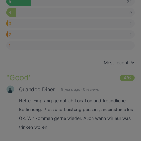
22
5
9
4
2
3
2
2
1
Most recent
"
Good
"
4
/6
Quandoo Diner
9 years ago
·
0 reviews
Netter Empfang gemütlich Location und freundliche
Bedienung. Preis und Leistung passen , ansonsten alles
Ok. Wir kommen gerne wieder. Auch wenn wir nur was
trinken wollen.