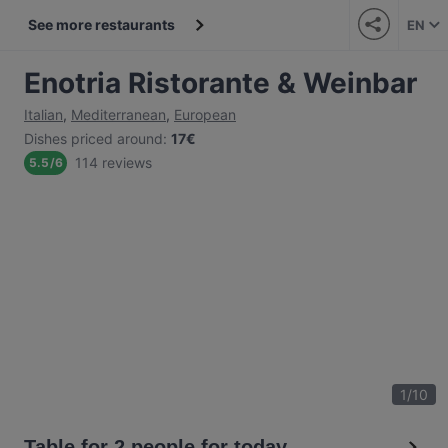
See more restaurants
EN
Enotria Ristorante & Weinbar
Italian
,
Mediterranean
,
European
Dishes priced around
:
17€
114 reviews
5.5
/
6
1
/
10
Table for 2 people for today