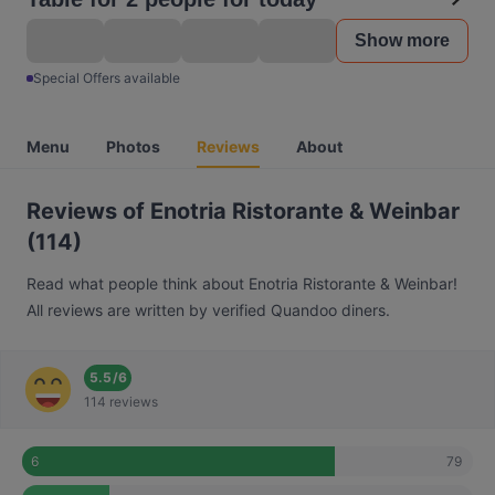
Show more
Special Offers available
Menu
Photos
Reviews
About
Reviews of Enotria Ristorante & Weinbar
(114)
Read what people think about Enotria Ristorante & Weinbar!
All reviews are written by verified Quandoo diners.
5.5
/
6
114 reviews
79
6