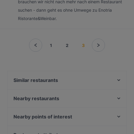
brauchen wir nicht nach mehr nach einem Restaurant
suchen - dann geht es ohne Umwege zu Enotria
Ristorante&Weinbar.
1
2
3
Similar restaurants
Kazumi Ramen
Philema
Nearby restaurants
Wano Burger
Imperia Restaurant
Bistro Vielfalt
Afiyet Ocakbasi
Nearby points of interest
La vie est belle
Cafe Meerbar
Heilig-Geist-Kirche, Munich
Kukulis Cafe
Yumini Lüdenscheid