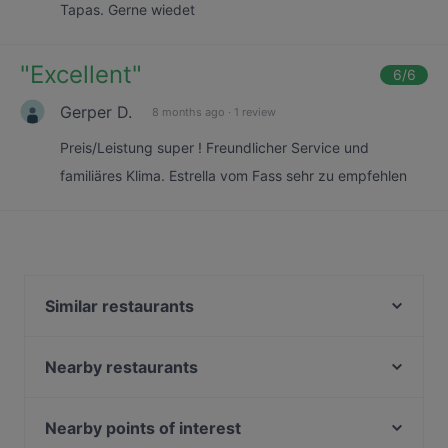
Tapas. Gerne wiedet
"
Excellent
"
6
/6
Gerper D.
8 months ago
·
1 review
Preis/Leistung super ! Freundlicher Service und
familiäres Klima. Estrella vom Fass sehr zu empfehlen
Similar restaurants
Burgerbull Truck
Restaurant Mamma Mia - Italienische & Indische
Nearby restaurants
Spezialitäten
Sankt Petersburg
Anno Pomm Kartoffelhaus Im Brenner'schen Hof
The Burger House
Nearby points of interest
HA NOI RED