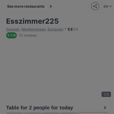
See more restaurants
EN
Esszimmer225
€
€
€
€
Spanish
,
Mediterranean
,
European
15 reviews
5.7
/
6
1
/
3
Table for 2 people for today