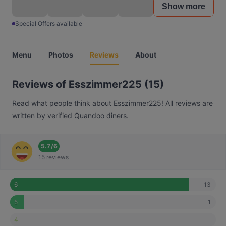
Show more
Special Offers available
Menu
Photos
Reviews
About
Reviews of Esszimmer225 (15)
Read what people think about Esszimmer225! All reviews are
written by verified Quandoo diners.
5.7
/
6
15 reviews
13
6
1
5
4