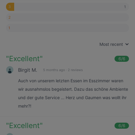
1
3
2
1
Most recent
"
Excellent
"
6
/6
Birgit M.
5 months ago
·
2 reviews
Auch von unserem letzten Essen im Esszimmer waren
wir ausnahmslos begeistert. Dazu das schöne Ambiente
und der gute Service ... Herz und Gaumen was wollt ihr
mehr?!
"
Excellent
"
6
/6