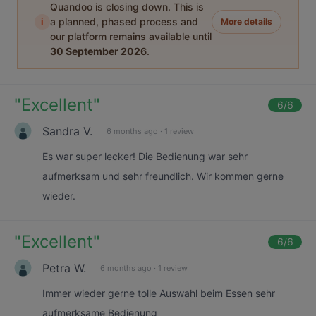
Quandoo is closing down. This is
i
a planned, phased process and
More details
our platform remains available until
30 September 2026
.
"
Excellent
"
6
/6
Sandra V.
6 months ago
·
1 review
Es war super lecker! Die Bedienung war sehr
aufmerksam und sehr freundlich. Wir kommen gerne
wieder.
"
Excellent
"
6
/6
Petra W.
6 months ago
·
1 review
Immer wieder gerne tolle Auswahl beim Essen sehr
aufmerksame Bedienung