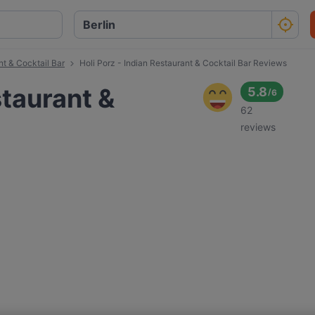
nt & Cocktail Bar
Holi Porz - Indian Restaurant & Cocktail Bar Reviews
staurant &
5.8
/
6
62
reviews