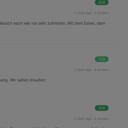
6
/6
2 years ago
·
2 reviews
 Besuch nach wie vor sehr zufrieden. Mit dem Essen, dem
5
/6
2 years ago
·
4 reviews
enung. Wir saßen draußen
6
/6
2 years ago
·
3 reviews