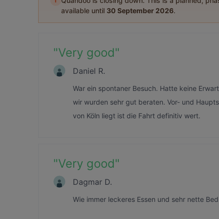
i
Quandoo is closing down. This is a planned, ph
available until
30 September 2026
.
"
Very good
"
Daniel R.
War ein spontaner Besuch. Hatte keine Erwar
wir wurden sehr gut beraten. Vor- und Haupt
von Köln liegt ist die Fahrt definitiv wert.
"
Very good
"
Dagmar D.
Wie immer leckeres Essen und sehr nette Bedi