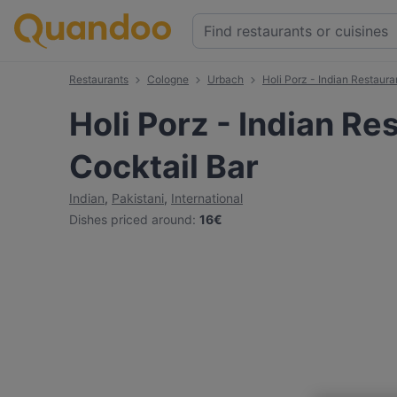
Restaurants
Cologne
Urbach
Holi Porz - Indian Restaura
Holi Porz - Indian Re
Cocktail Bar
Indian
,
Pakistani
,
International
Dishes priced around
:
16€