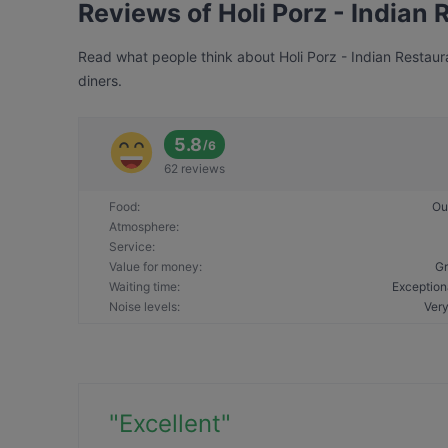
Reviews of Holi Porz - Indian 
Read what people think about Holi Porz - Indian Restaura
diners.
5.8
/
6
62 reviews
Food
:
Ou
Atmosphere
:
Service
:
Value for money
:
Gr
Waiting time
:
Exception
Noise levels
:
Very
"
Excellent
"