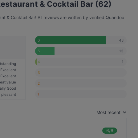
Restaurant & Cocktail Bar (62)
nt & Cocktail Bar! All reviews are written by verified Quandoo
48
6
13
5
1
4
tstanding
Excellent
3
Excellent
eat value
2
ally Good
1
 pleasant
Most recent
6
/6