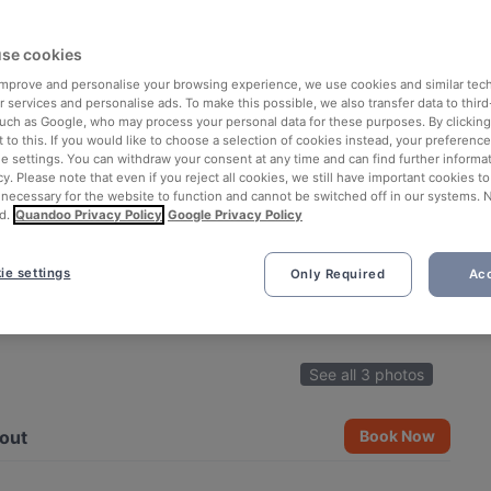
se cookies
 improve and personalise your browsing experience, we use cookies and similar tec
 services and personalise ads. To make this possible, we also transfer data to third
such as Google, who may process your personal data for these purposes. By clicking 
 to this. If you would like to choose a selection of cookies instead, your preferenc
ie settings. You can withdraw your consent at any time and can find further informat
cy. Please note that even if you reject all cookies, we still have important cookies t
 necessary for the website to function and cannot be switched off in our systems. 
d.
Quandoo Privacy Policy
Google Privacy Policy
ie settings
Only Required
Acc
See all 3 photos
out
Book Now