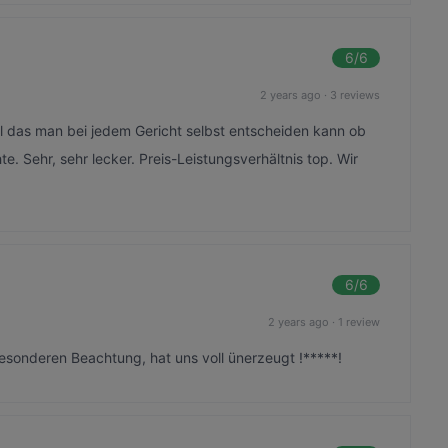
6
/6
2 years ago
·
3 reviews
l das man bei jedem Gericht selbst entscheiden kann ob
 Sehr, sehr lecker. Preis-Leistungsverhältnis top. Wir
6
/6
2 years ago
·
1 review
esonderen Beachtung, hat uns voll ünerzeugt !*****!