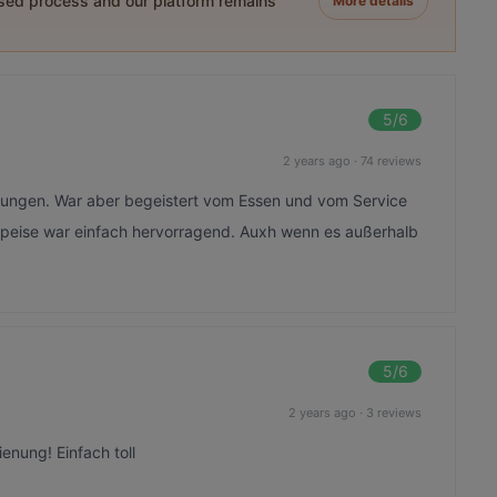
ased process and our platform remains
More details
5
/6
2 years ago
·
74 reviews
tungen. War aber begeistert vom Essen und vom Service
speise war einfach hervorragend. Auxh wenn es außerhalb
5
/6
2 years ago
·
3 reviews
enung! Einfach toll