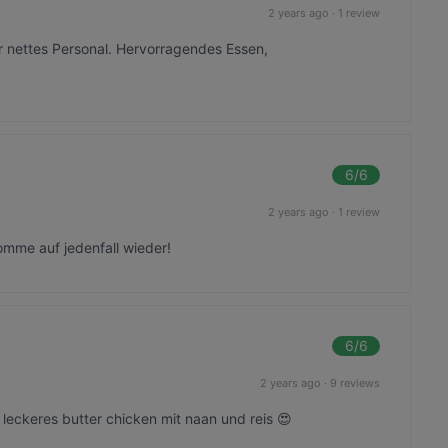
2 years ago
·
1 review
ehr nettes Personal. Hervorragendes Essen,
6
/6
2 years ago
·
1 review
omme auf jedenfall wieder!
6
/6
2 years ago
·
9 reviews
leckeres butter chicken mit naan und reis 😍