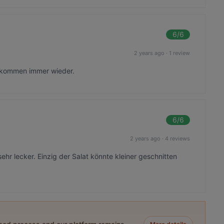
6
/6
2 years ago
·
1 review
ir kommen immer wieder.
6
/6
2 years ago
·
4 reviews
hr lecker. Einzig der Salat könnte kleiner geschnitten