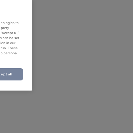
hnologies to
-party
“Accept all,”
es can be set
ion in our
o run. These
No personal
ept all