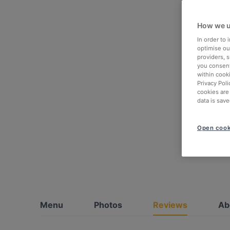
How we u
In order to
optimise our
providers, 
you consent
within cook
Privacy Poli
cookies are
data is save
Open cook
Menu
Photos
Reviews
Ab