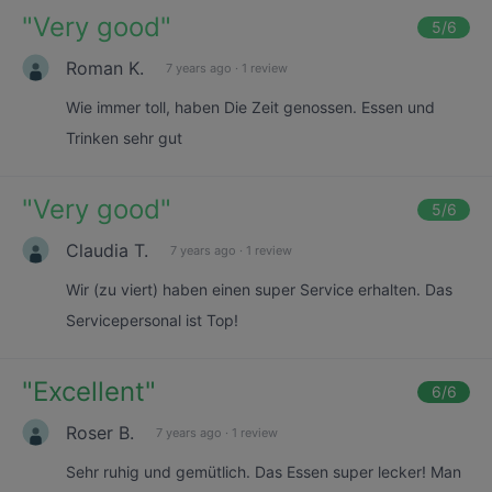
"
Very good
"
5
/6
Roman K.
7 years ago
·
1 review
Wie immer toll, haben Die Zeit genossen. Essen und
Trinken sehr gut
"
Very good
"
5
/6
Claudia T.
7 years ago
·
1 review
Wir (zu viert) haben einen super Service erhalten. Das
Servicepersonal ist Top!
"
Excellent
"
6
/6
Roser B.
7 years ago
·
1 review
Sehr ruhig und gemütlich. Das Essen super lecker! Man