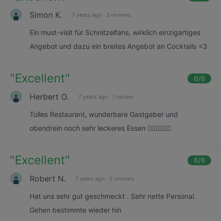
Simon K.
7 years ago
·
3 reviews
Ein must-visit für Schnitzelfans, wirklich einzigartiges
Angebot und dazu ein breites Angebot an Cocktails <3
"
Excellent
"
6
/6
Herbert O.
7 years ago
·
1 review
Tolles Restaurant, wunderbare Gastgeber und
obendrein noch sehr leckeres Essen 👍🏻👍🏻👍🏻
"
Excellent
"
6
/6
Robert N.
7 years ago
·
2 reviews
Hat uns sehr gut geschmeckt . Sehr nette Personal.
Gehen bestimmte wieder hin