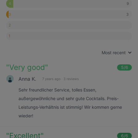
9
4
3
3
2
1
Most recent
"
Very good
"
5
/6
Anna K.
7 years ago
·
3 reviews
Sehr freundlicher Service, tolles Essen,
außergewöhnliche und sehr gute Cocktails. Preis-
Leistungs-Verhältnis ist stimmig! Wir kommen gerne
wieder!
"
Excellent
"
6
/6