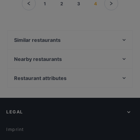
1
2
3
4
Similar restaurants
Smash or Pass - Burger & Bar
Mille Miglia
Nearby restaurants
San Paolo | Bar • Café
Usagi
EATapaS
Pancake am Tor
Restaurant attributes
Italique
Restaurant Diwan
Family-friendly Restaurants in Munich
Bahalo
Fuyuan
Casual Restaurants in Munich
Sendlinger Treff
Patolli Kaffeebar
Restaurants For Groups in Munich
Derya Restaurant
Osteria La Luna
LEGAL
Kid-friendly Restaurants in Munich
Wirtshaus Rechthaler Hof
Song's Kitchen Schleißheimerstraße
Restaurants For A Party in Munich
An An Vietnamese Cuisine
Moon Light Restaurant
Imprint
Kaiser Otto