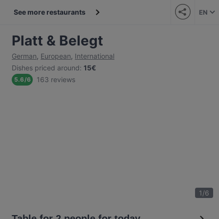
See more restaurants
EN
Platt & Belegt
German
,
European
,
International
Dishes priced around
:
15€
163 reviews
5.6
/
6
1
/
6
Table for 2 people for today