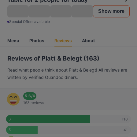
Show more
Special Offers available
Menu
Photos
Reviews
About
Reviews of Platt & Belegt (163)
Read what people think about Platt & Belegt! All reviews are
written by verified Quandoo diners.
5.6
/
6
163 reviews
110
6
41
5