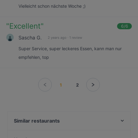
Vielleicht schon nächste Woche ;)
"
Excellent
"
6
/6
Sascha G.
2 years ago
·
1 review
Super Service, super leckeres Essen, kann man nur
empfehlen, top
1
2
Similar restaurants
ENJOY I Restaurant I Bar I Eventlocation I Frankfurt
Messe