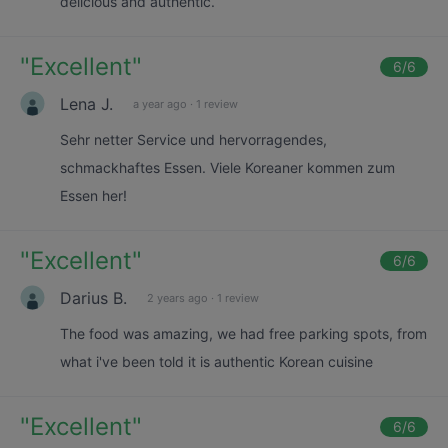
delicious and authentic.
"
Excellent
"
6
/6
Lena J.
a year ago
·
1 review
Sehr netter Service und hervorragendes,
schmackhaftes Essen. Viele Koreaner kommen zum
Essen her!
"
Excellent
"
6
/6
Darius B.
2 years ago
·
1 review
The food was amazing, we had free parking spots, from
what i've been told it is authentic Korean cuisine
"
Excellent
"
6
/6