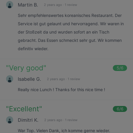
Martin B.
2 years ago
·
1 review
Sehr empfehlenswertes koreanisches Restaurant. Der
Service ist gut gelaunt und hervorragend. Wir waren in
der Stoßzeit da und wurden sofort an ein Tisch
gebracht. Das Essen schmeckt sehr gut. Wir kommen
definitiv wieder.
"
Very good
"
5
/6
Isabelle G.
2 years ago
·
1 review
Really nice Lunch ! Thanks for this nice time !
"
Excellent
"
6
/6
Dimitri K.
2 years ago
·
1 review
War Top. Vielen Dank, ich komme gerne wieder.