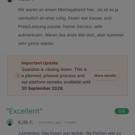
Wir waren an einem Montagabend hier...da ist es ja
vermutlich eh eher ruhig. Essen war klasse, und
Preis/Leistung passte. Netter Service, sehr
aufmerksam. Waren das erste Mal dort, aber kommen
sehr gerne wieder.
Important Update:
Quandoo is closing down. This is
i
a planned, phased process and
More details
our platform remains available until
30 September 2026
.
"
Excellent
"
6
/6
KJRI F.
6 months ago
·
1 review
JJambong: Das Essen war lecker, die Portion war zu