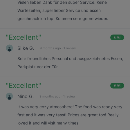
Vielen lieben Dank für den super Service. Keine
Wartezeiten, super lieber Service und essen
geschmacklich top. Kommen sehr gerne wieder.
"
Excellent
"
6
/6
Silke G.
9 months ago
·
1 review
Sehr freundliches Personal und ausgezeichnetes Essen,
Parkplatz vor der Tür
"
Excellent
"
6
/6
Nino G.
9 months ago
·
1 review
It was very cozy atmosphere! The food was ready very
fast and it was very tasst! Prices are great too! Really
loved it and will visit many times