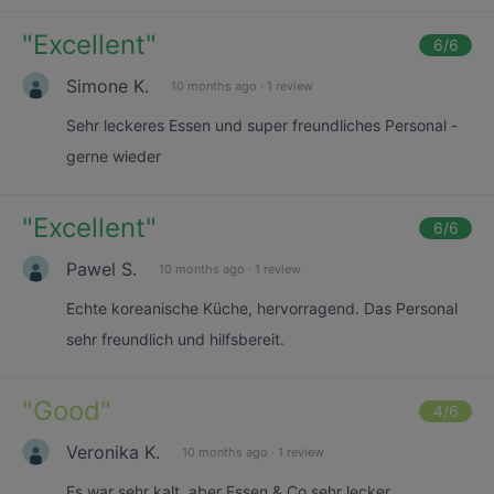
"
Excellent
"
6
/6
Simone K.
10 months ago
·
1 review
Sehr leckeres Essen und super freundliches Personal -
gerne wieder
"
Excellent
"
6
/6
Pawel S.
10 months ago
·
1 review
Echte koreanische Küche, hervorragend. Das Personal
sehr freundlich und hilfsbereit.
"
Good
"
4
/6
Veronika K.
10 months ago
·
1 review
Es war sehr kalt, aber Essen & Co sehr lecker