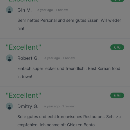
Gin M.
a year ago
·
1 review
Sehr nettes Personal und sehr gutes Essen. Will wieder
hin!
"
Excellent
"
6
/6
Robert G.
a year ago
·
1 review
Einfach super lecker und freundlich . Best Korean food
in town!
"
Excellent
"
6
/6
Dmitry G.
a year ago
·
1 review
Sehr gutes und echt koreanisches Restaurant. Sehr zu
empfehlen. Ich nehme oft Chicken Bento.