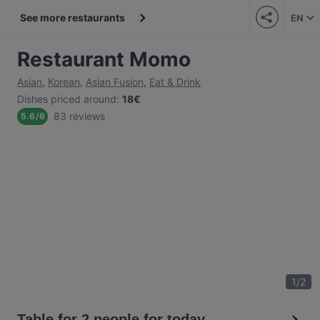
See more restaurants
EN
Restaurant Momo
Asian
,
Korean
,
Asian Fusion
,
Eat & Drink
Dishes priced around
:
18€
83 reviews
5.6
/
6
1
/
2
Table for 2 people for today