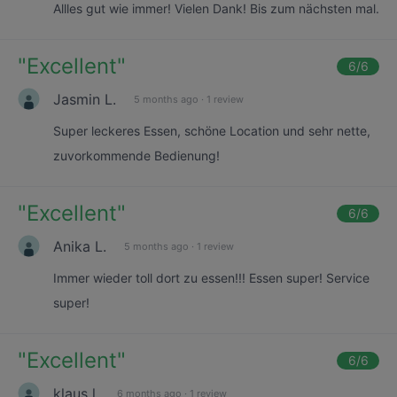
Allles gut wie immer! Vielen Dank! Bis zum nächsten mal.
"
Excellent
"
6
/6
Jasmin L.
5 months ago
·
1 review
Super leckeres Essen, schöne Location und sehr nette,
zuvorkommende Bedienung!
"
Excellent
"
6
/6
Anika L.
5 months ago
·
1 review
Immer wieder toll dort zu essen!!! Essen super! Service
super!
"
Excellent
"
6
/6
klaus l.
6 months ago
·
1 review