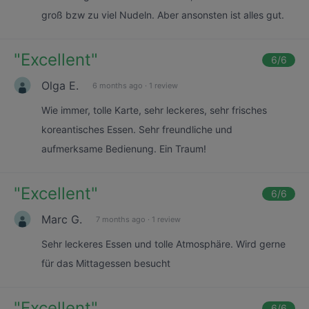
groß bzw zu viel Nudeln. Aber ansonsten ist alles gut.
"
Excellent
"
6
/6
Olga E.
6 months ago
·
1 review
Wie immer, tolle Karte, sehr leckeres, sehr frisches
koreantisches Essen. Sehr freundliche und
aufmerksame Bedienung. Ein Traum!
"
Excellent
"
6
/6
Marc G.
7 months ago
·
1 review
Sehr leckeres Essen und tolle Atmosphäre. Wird gerne
für das Mittagessen besucht
"
Excellent
"
6
/6