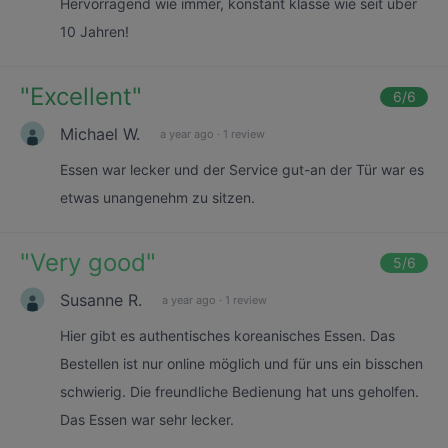
Hervorragend wie immer, konstant klasse wie seit über
10 Jahren!
"
Excellent
"
6
/6
Michael W.
a year ago
·
1 review
Essen war lecker und der Service gut-an der Tür war es
etwas unangenehm zu sitzen.
"
Very good
"
5
/6
Susanne R.
a year ago
·
1 review
Hier gibt es authentisches koreanisches Essen. Das
Bestellen ist nur online möglich und für uns ein bisschen
schwierig. Die freundliche Bedienung hat uns geholfen.
Das Essen war sehr lecker.