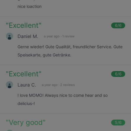
nice loaction
"
Excellent
"
6
/6
Daniel M.
a year ago
·
1 review
Gerne wieder! Gute Qualität, freundlicher Service. Gute
Speisekarte, gute Getränke.
"
Excellent
"
6
/6
Laura C.
a year ago
·
2 reviews
I love MOMO! Always nice to come hear and so
delicius-!
"
Very good
"
5
/6