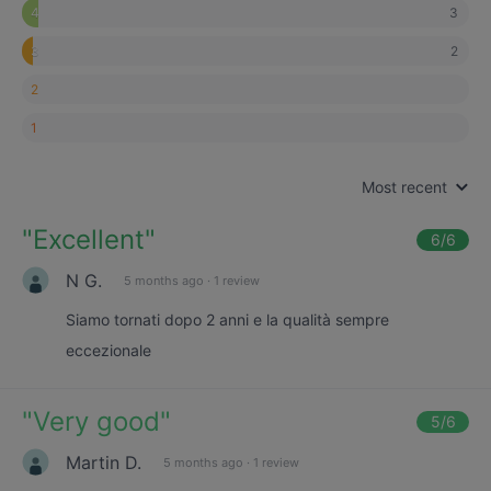
3
4
2
3
2
1
Most recent
"
Excellent
"
6
/6
N G.
5 months ago
·
1 review
Siamo tornati dopo 2 anni e la qualità sempre
eccezionale
"
Very good
"
5
/6
Martin D.
5 months ago
·
1 review