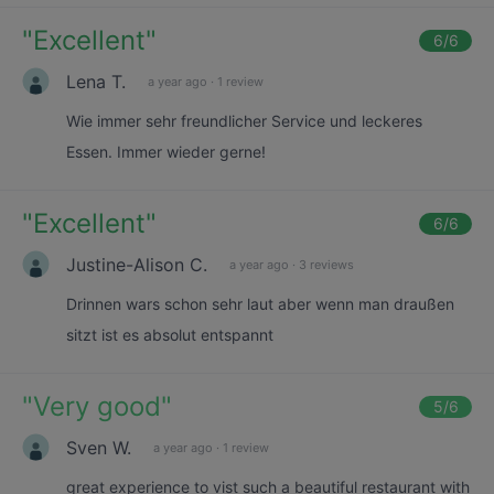
"
Excellent
"
6
/6
Lena T.
a year ago
·
1 review
Wie immer sehr freundlicher Service und leckeres
Essen. Immer wieder gerne!
"
Excellent
"
6
/6
Justine-Alison C.
a year ago
·
3 reviews
Drinnen wars schon sehr laut aber wenn man draußen
sitzt ist es absolut entspannt
"
Very good
"
5
/6
Sven W.
a year ago
·
1 review
great experience to vist such a beautiful restaurant with