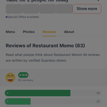
Show more
Special Offers available
Menu
Photos
Reviews
About
Reviews of Restaurant Momo (83)
Read what people think about Restaurant Momo! All reviews
are written by verified Quandoo diners.
5.6
/
6
83 reviews
56
6
22
5