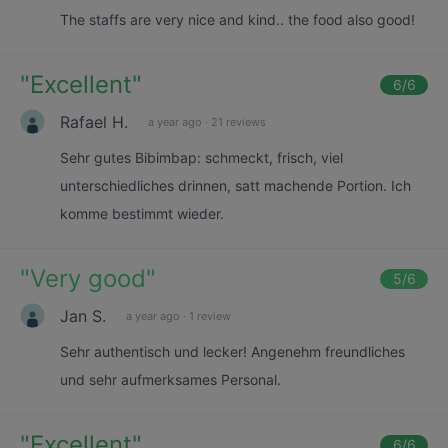
The staffs are very nice and kind.. the food also good!
"
Excellent
"
6
/6
Rafael H.
a year ago
·
21 reviews
Sehr gutes Bibimbap: schmeckt, frisch, viel
unterschiedliches drinnen, satt machende Portion. Ich
komme bestimmt wieder.
"
Very good
"
5
/6
Jan S.
a year ago
·
1 review
Sehr authentisch und lecker! Angenehm freundliches
und sehr aufmerksames Personal.
"
Excellent
"
6
/6