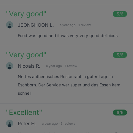
"
Very good
"
5
/6
JEONGHOON L.
a year ago
·
1 review
Food was good and it was very very good delicious
"
Very good
"
5
/6
Nicoals R.
a year ago
·
1 review
Nettes authentisches Restaurant in guter Lage in
Eschborn. Der Service war super und das Essen kam
schnell
"
Excellent
"
6
/6
Peter H.
a year ago
·
3 reviews