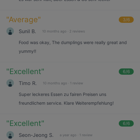
"
Average
"
3
/6
Sunil B.
10 months ago
·
2 reviews
Food was okay, The dumplings were really great and
yummy!!
"
Excellent
"
6
/6
Timo R.
10 months ago
·
1 review
Super leckeres Essen zu fairen Preisen uns
freundlichem service. Klare Weiterempfehlung!
"
Excellent
"
6
/6
Seon-Jeong S.
a year ago
·
1 review