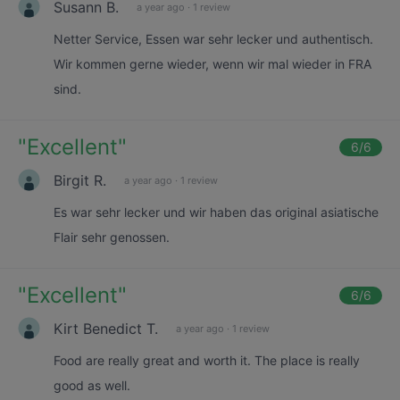
Susann B.
a year ago
·
1 review
Netter Service, Essen war sehr lecker und authentisch.
Wir kommen gerne wieder, wenn wir mal wieder in FRA
sind.
"
Excellent
"
6
/6
Birgit R.
a year ago
·
1 review
Es war sehr lecker und wir haben das original asiatische
Flair sehr genossen.
"
Excellent
"
6
/6
Kirt Benedict T.
a year ago
·
1 review
Food are really great and worth it. The place is really
good as well.