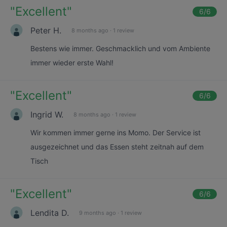
"
Excellent
"
6
/6
Peter H.
8 months ago
·
1 review
Bestens wie immer. Geschmacklich und vom Ambiente
immer wieder erste Wahl!
"
Excellent
"
6
/6
Ingrid W.
8 months ago
·
1 review
Wir kommen immer gerne ins Momo. Der Service ist
ausgezeichnet und das Essen steht zeitnah auf dem
Tisch
"
Excellent
"
6
/6
Lendita D.
9 months ago
·
1 review