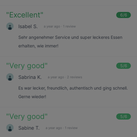
"
Excellent
"
6
/6
Isabel S.
a year ago
·
1 review
Sehr angenehmer Service und super leckeres Essen
erhalten, wie immer!
"
Very good
"
5
/6
Sabrina K.
a year ago
·
2 reviews
Es war lecker, freundlich, authentisch und ging schnell.
Gerne wieder!
"
Very good
"
5
/6
Sabine T.
a year ago
·
1 review