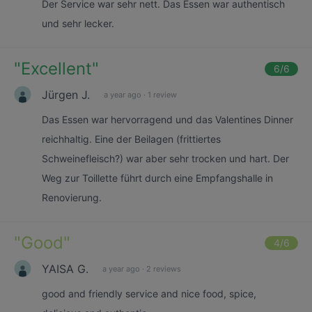
Der Service war sehr nett. Das Essen war authentisch
und sehr lecker.
"
Excellent
"
6
/6
Jürgen J.
a year ago
·
1 review
Das Essen war hervorragend und das Valentines Dinner
reichhaltig. Eine der Beilagen (frittiertes
Schweinefleisch?) war aber sehr trocken und hart. Der
Weg zur Toillette führt durch eine Empfangshalle in
Renovierung.
"
Good
"
4
/6
YAISA G.
a year ago
·
2 reviews
good and friendly service and nice food, spice,