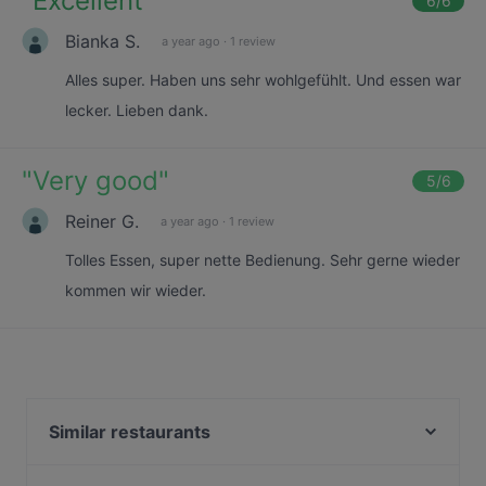
"
Excellent
"
6
/6
Bianka S.
a year ago
·
1 review
Alles super. Haben uns sehr wohlgefühlt. Und essen war
lecker. Lieben dank.
"
Very good
"
5
/6
Reiner G.
a year ago
·
1 review
Tolles Essen, super nette Bedienung. Sehr gerne wieder
kommen wir wieder.
Similar restaurants
Falafel Factory