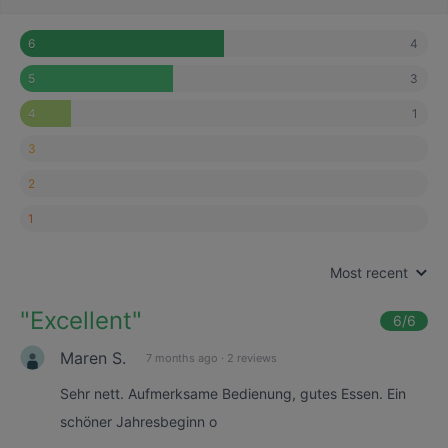
4
6
3
5
1
4
3
2
1
Most recent
"
Excellent
"
6
/6
Maren S.
7 months ago
·
2 reviews
Sehr nett. Aufmerksame Bedienung, gutes Essen. Ein
schöner Jahresbeginn o