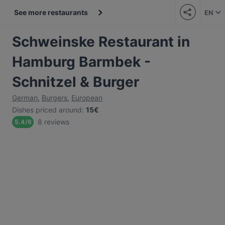
See more restaurants
EN
Schweinske Restaurant in
Hamburg Barmbek -
Schnitzel & Burger
German
,
Burgers
,
European
Dishes priced around
:
15€
8 reviews
5.4
/
6