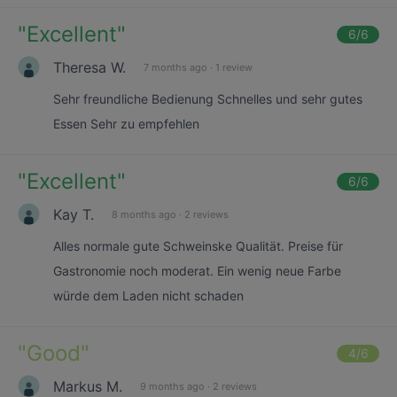
"
Excellent
"
6
/6
Theresa W.
7 months ago
·
1 review
Sehr freundliche Bedienung Schnelles und sehr gutes
Essen Sehr zu empfehlen
"
Excellent
"
6
/6
Kay T.
8 months ago
·
2 reviews
Alles normale gute Schweinske Qualität. Preise für
Gastronomie noch moderat. Ein wenig neue Farbe
würde dem Laden nicht schaden
"
Good
"
4
/6
Markus M.
9 months ago
·
2 reviews