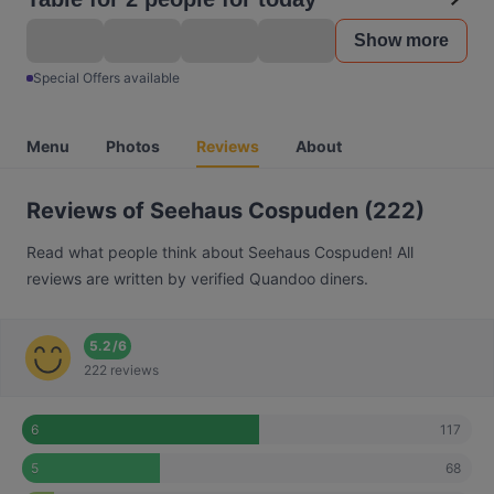
Show more
Special Offers available
Menu
Photos
Reviews
About
Reviews of Seehaus Cospuden (222)
Read what people think about Seehaus Cospuden! All
reviews are written by verified Quandoo diners.
5.2
/
6
222 reviews
117
6
68
5