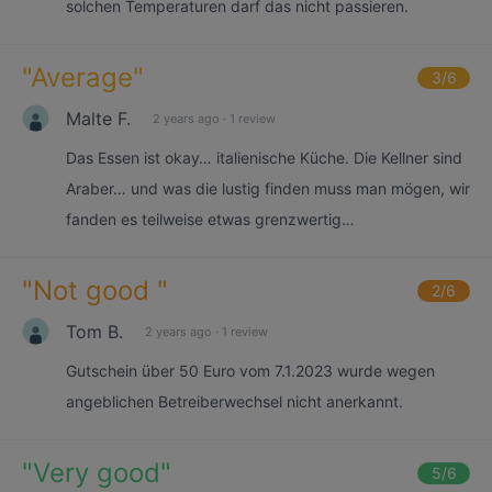
solchen Temperaturen darf das nicht passieren.
"
Average
"
3
/6
Malte F.
2 years ago
·
1 review
Das Essen ist okay… italienische Küche. Die Kellner sind
Araber… und was die lustig finden muss man mögen, wir
fanden es teilweise etwas grenzwertig…
"
Not good
"
2
/6
Tom B.
2 years ago
·
1 review
Gutschein über 50 Euro vom 7.1.2023 wurde wegen
angeblichen Betreiberwechsel nicht anerkannt.
"
Very good
"
5
/6