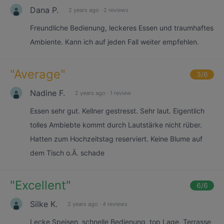
Dana P.
2 years ago
·
2 reviews
Freundliche Bedienung, leckeres Essen und traumhaftes
Ambiente. Kann ich auf jeden Fall weiter empfehlen.
"
Average
"
3
/6
Nadine F.
2 years ago
·
1 review
Essen sehr gut. Kellner gestresst. Sehr laut. Eigentlich
tolles Ambiebte kommt durch Lautstärke nicht rüber.
Hatten zum Hochzeitstag reserviert. Keine Blume auf
dem Tisch o.Ä. schade
"
Excellent
"
6
/6
Silke K.
2 years ago
·
4 reviews
Lecke Speisen, schnelle Bedienung, top Lage, Terrasse