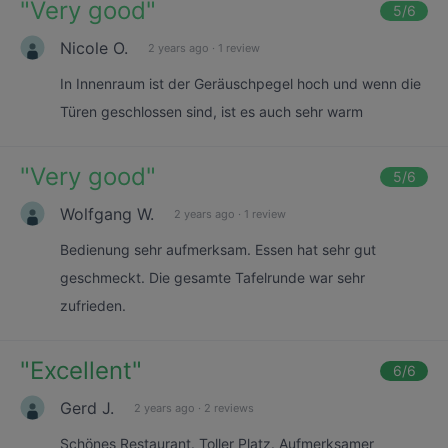
"
Very good
"
5
/6
Nicole O.
2 years ago
·
1 review
In Innenraum ist der Geräuschpegel hoch und wenn die
Türen geschlossen sind, ist es auch sehr warm
"
Very good
"
5
/6
Wolfgang W.
2 years ago
·
1 review
Bedienung sehr aufmerksam. Essen hat sehr gut
geschmeckt. Die gesamte Tafelrunde war sehr
zufrieden.
"
Excellent
"
6
/6
Gerd J.
2 years ago
·
2 reviews
Schönes Restaurant. Toller Platz. Aufmerksamer