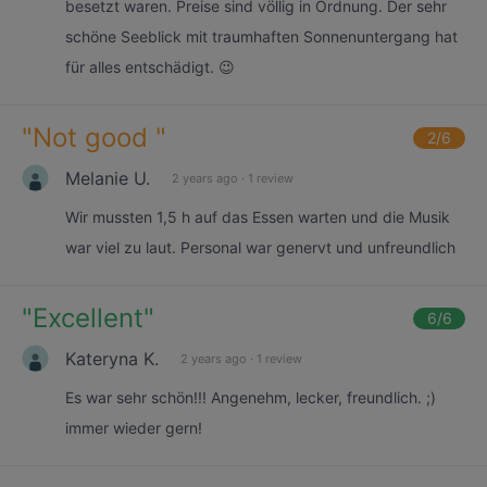
besetzt waren. Preise sind völlig in Ordnung. Der sehr
schöne Seeblick mit traumhaften Sonnenuntergang hat
für alles entschädigt. 😉
"
Not good
"
2
/6
Melanie U.
2 years ago
·
1 review
Wir mussten 1,5 h auf das Essen warten und die Musik
war viel zu laut. Personal war genervt und unfreundlich
"
Excellent
"
6
/6
Kateryna K.
2 years ago
·
1 review
Es war sehr schön!!! Angenehm, lecker, freundlich. ;)
immer wieder gern!