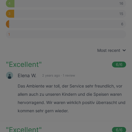
16
4
15
3
6
2
1
Most recent
"
Excellent
"
6
/6
Elena W.
2 years ago
·
1 review
Das Ambiente war toll, der Service sehr freundlich, vor
allem auch zu unseren Kindern und die Speisen waren
hervorragend. Wir waren wirklich positiv überrascht und
kommen sehr gern wieder.
"
Excellent
"
6
/6