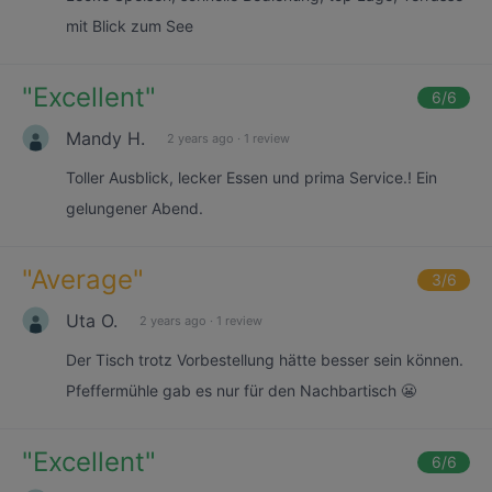
mit Blick zum See
"
Excellent
"
6
/6
Mandy H.
2 years ago
·
1 review
Toller Ausblick, lecker Essen und prima Service.! Ein
gelungener Abend.
"
Average
"
3
/6
Uta O.
2 years ago
·
1 review
Der Tisch trotz Vorbestellung hätte besser sein können.
Pfeffermühle gab es nur für den Nachbartisch 😬
"
Excellent
"
6
/6