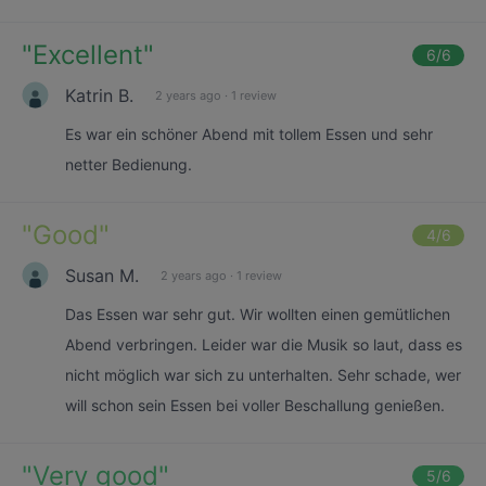
"
Excellent
"
6
/6
Katrin B.
2 years ago
·
1 review
Es war ein schöner Abend mit tollem Essen und sehr
netter Bedienung.
"
Good
"
4
/6
Susan M.
2 years ago
·
1 review
Das Essen war sehr gut. Wir wollten einen gemütlichen
Abend verbringen. Leider war die Musik so laut, dass es
nicht möglich war sich zu unterhalten. Sehr schade, wer
will schon sein Essen bei voller Beschallung genießen.
"
Very good
"
5
/6