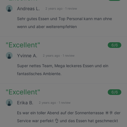
Andreas L.
2 years ago
·
1 review
Sehr gutes Essen und Top Personal kann man ohne
wenn und aber weiterempfehlen
"
Excellent
"
6
/6
Yvinne A.
2 years ago
·
1 review
Super nettes Team, Mega leckeres Essen und ein
fantastisches Ambiente.
"
Excellent
"
6
/6
Erika B.
2 years ago
·
1 review
Es war ein toller Abend auf der Sonnenterrasse ☀️🥂 der
Service war perfekt 👌 und das Essen hat geschmeckt