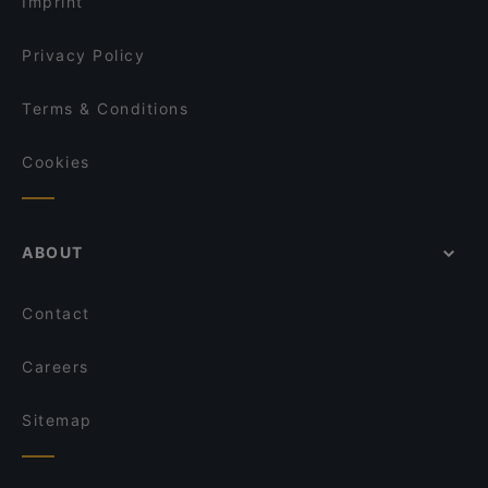
Imprint
Auszeit Cafe - Frühstück & Brunch
Café Ruji
Cinnamoon
Privacy Policy
Griechisches Restaurant Poseidon
Restaurant Wied Nam
Terms & Conditions
Bella Casa – Ristorante & Pizzeria
Cookies
ABOUT
Contact
Careers
Sitemap