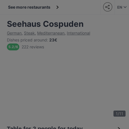
See more restaurants
EN
Seehaus Cospuden
German
,
Steak
,
Mediterranean
,
International
Dishes priced around
:
23€
222 reviews
5.2
/
6
1
/
11
Table for 2 people for today