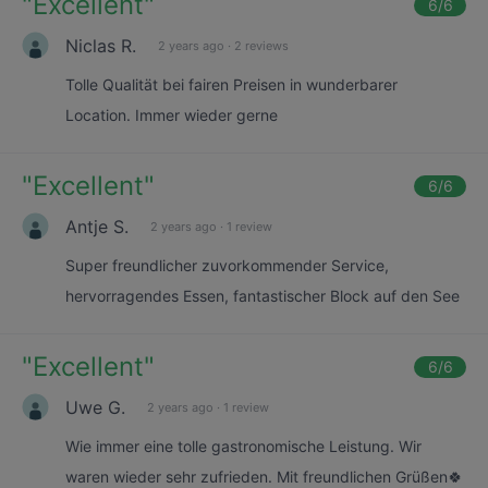
"
Excellent
"
6
/6
Niclas R.
2 years ago
·
2 reviews
Tolle Qualität bei fairen Preisen in wunderbarer
Location. Immer wieder gerne
"
Excellent
"
6
/6
Antje S.
2 years ago
·
1 review
Super freundlicher zuvorkommender Service,
hervorragendes Essen, fantastischer Block auf den See
"
Excellent
"
6
/6
Uwe G.
2 years ago
·
1 review
Wie immer eine tolle gastronomische Leistung. Wir
waren wieder sehr zufrieden. Mit freundlichen Grüßen🍀