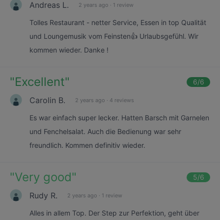
Andreas L.
2 years ago
·
1 review
Tolles Restaurant - netter Service, Essen in top Qualität
und Loungemusik vom Feinsten👍 Urlaubsgefühl. Wir
kommen wieder. Danke !
"
Excellent
"
6
/6
Carolin B.
2 years ago
·
4 reviews
Es war einfach super lecker. Hatten Barsch mit Garnelen
und Fenchelsalat. Auch die Bedienung war sehr
freundlich. Kommen definitiv wieder.
"
Very good
"
5
/6
Rudy R.
2 years ago
·
1 review
Alles in allem Top. Der Step zur Perfektion, geht über