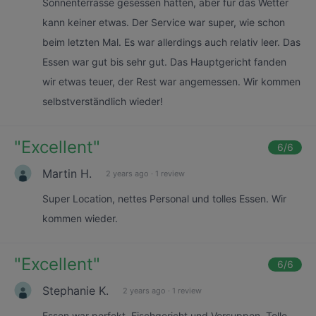
Sonnenterrasse gesessen hätten, aber für das Wetter
kann keiner etwas. Der Service war super, wie schon
beim letzten Mal. Es war allerdings auch relativ leer. Das
Essen war gut bis sehr gut. Das Hauptgericht fanden
wir etwas teuer, der Rest war angemessen. Wir kommen
selbstverständlich wieder!
"
Excellent
"
6
/6
Martin H.
2 years ago
·
1 review
Super Location, nettes Personal und tolles Essen. Wir
kommen wieder.
"
Excellent
"
6
/6
Stephanie K.
2 years ago
·
1 review
Essen war perfekt. Fischgericht und Vorsuppen. Tolle