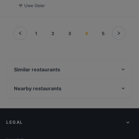
🌹 Uwe Geier
1
2
3
4
5
Similar restaurants
Goldene Krone
Kilimanjaro
Nearby restaurants
Via Bar
Prime Burger
Bi Ba Bo
Endless
Reishaus
Cao Bar Restaurant
Funk Royal
LEGAL
NORI Restaurant
Café H.b.b. Funk West
Danny`s American Diner und Sports Bar
Tapasbar Meerjungfrau
Tokoro