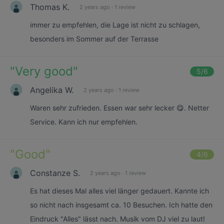
Thomas K.
2 years ago
·
1 review
immer zu empfehlen, die Lage ist nicht zu schlagen,
besonders im Sommer auf der Terrasse
"
Very good
"
5
/6
Angelika W.
2 years ago
·
1 review
Waren sehr zufrieden. Essen war sehr lecker 😋. Netter
Service. Kann ich nur empfehlen.
"
Good
"
4
/6
Constanze S.
2 years ago
·
1 review
Es hat dieses Mal alles viel länger gedauert. Kannte ich
so nicht nach insgesamt ca. 10 Besuchen. Ich hatte den
Eindruck "Alles" lässt nach. Musik vom DJ viel zu laut!