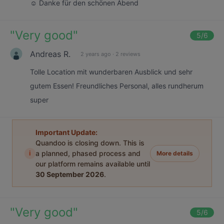
☺️ Danke für den schönen Abend
"
Very good
"
5
/6
Andreas R.
2 years ago
·
2 reviews
Tolle Location mit wunderbaren Ausblick und sehr
gutem Essen! Freundliches Personal, alles rundherum
super
Important Update:
Quandoo is closing down. This is
i
a planned, phased process and
More details
our platform remains available until
30 September 2026
.
"
Very good
"
5
/6