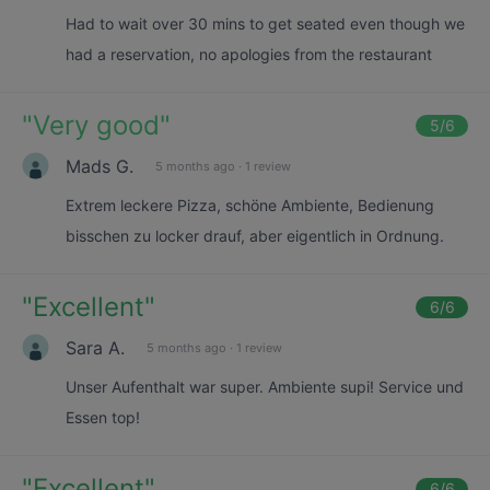
Had to wait over 30 mins to get seated even though we
had a reservation, no apologies from the restaurant
"
Very good
"
5
/6
Mads G.
5 months ago
·
1 review
Extrem leckere Pizza, schöne Ambiente, Bedienung
bisschen zu locker drauf, aber eigentlich in Ordnung.
"
Excellent
"
6
/6
Sara A.
5 months ago
·
1 review
Unser Aufenthalt war super. Ambiente supi! Service und
Essen top!
"
Excellent
"
6
/6