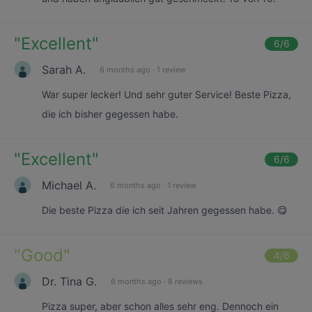
"
Excellent
"
6
/6
Sarah A.
6 months ago
·
1 review
War super lecker! Und sehr guter Service! Beste Pizza,
die ich bisher gegessen habe.
"
Excellent
"
6
/6
Michael A.
6 months ago
·
1 review
Die beste Pizza die ich seit Jahren gegessen habe. 😋
"
Good
"
4
/6
Dr. Tina G.
6 months ago
·
8 reviews
Pizza super, aber schon alles sehr eng. Dennoch ein