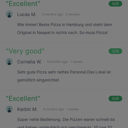
"
Excellent
"
6
/6
Lucas M.
5 months ago
·
3 reviews
Wie immer! Beste Pizza in Hamburg und steht dem
Original in Neapel in nichts nach. So muss Pizza!
"
Very good
"
5
/6
Cornelia W.
6 months ago
·
1 review
Sehr gute Pizza sehr nettes Personal.Das Lokal ist
gemütlich eingerichtet.
"
Excellent
"
6
/6
Karbin M.
6 months ago
·
1 review
Super nette Bedienung. Die Pizzen waren schnell da
und haben unglaublich gut geschmeckt. 10 von 10.