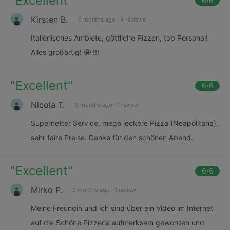
"
Excellent
"
6
/6
Kirsten B.
9 months ago
·
4 reviews
Italienisches Ambiete, göttliche Pizzen, top Personal!
Alles großartig! 🤩 !!!
"
Excellent
"
6
/6
Nicola T.
9 months ago
·
1 review
Supernetter Service, mega leckere Pizza (Neapolitana),
sehr faire Preise. Danke für den schönen Abend.
"
Excellent
"
6
/6
Mirko P.
9 months ago
·
1 review
Meine Freundin und ich sind über ein Video im Internet
auf die Schöne Pizzeria aufmerksam geworden und