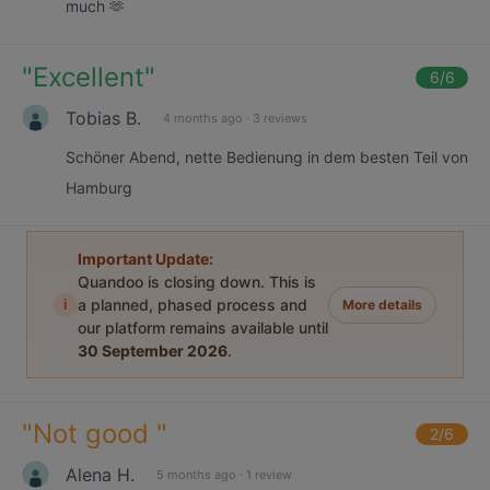
much 🫶
"
Excellent
"
6
/6
Tobias B.
4 months ago
·
3 reviews
Schöner Abend, nette Bedienung in dem besten Teil von
Hamburg
Important Update:
Quandoo is closing down. This is
i
a planned, phased process and
More details
our platform remains available until
30 September 2026
.
"
Not good
"
2
/6
Alena H.
5 months ago
·
1 review