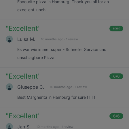
Favourite pizza in Hamburg! Thank you all for an
excellent lunch!
"
Excellent
"
6
/6
Luisa M.
10 months ago
·
1 review
Es war wie immer super - Schneller Service und
unschlagbare Pizza!
"
Excellent
"
6
/6
Giuseppe C.
10 months ago
·
1 review
Best Margherita in Hamburg for sure ! ! ! !
"
Excellent
"
6
/6
Jan S.
10 months ago
·
1 review