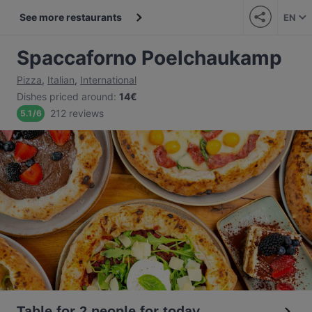
See more restaurants
EN
Spaccaforno Poelchaukamp
Pizza
,
Italian
,
International
Dishes priced around
:
14€
212 reviews
5.1
/
6
Table for 2 people for today