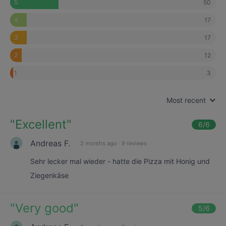
50
5
17
4
17
3
12
2
3
1
Most recent
"
Excellent
"
6
/6
Andreas F.
2 months ago
·
9 reviews
Sehr lecker mal wieder - hatte die Pizza mit Honig und
Ziegenkäse
"
Very good
"
5
/6