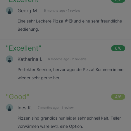
Georg M.
6 months ago
·
1 review
Eine sehr Leckere Pizza 🍕😋 und eine sehr freundliche
Bedienung.
"
Excellent
"
6
/6
Katharina I.
6 months ago
·
2 reviews
Perfekter Service, hervorragende Pizza! Kommen immer
wieder sehr gerne her.
"
Good
"
4
/6
Ines K.
7 months ago
·
1 review
Pizzen sind grandios nur leider sehr schnell kalt. Teller
vorwärmen wäre evtl. eine Option.