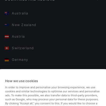
Australia
New Zealand
Austria
Switzerland
Germany
Italy
How we use cookies
Finland
In order to improve and personalise your browsing experience, we use
cookies and similar technologies to optimise our services and personalise
United Kingdom
ads. To make this possible, we also transfer data to third-party providers,
such as Google, who may process your personal data for these purposes.
By clicking “Accept all,” you consent to this. If you would like to choose a
Turkey