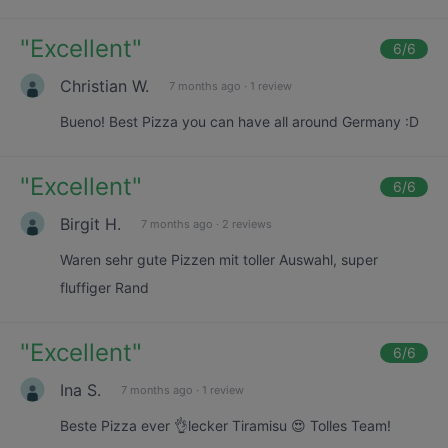
"
Excellent
"
6
/6
Christian W.
7 months ago
·
1 review
Bueno! Best Pizza you can have all around Germany :D
"
Excellent
"
6
/6
Birgit H.
7 months ago
·
2 reviews
Waren sehr gute Pizzen mit toller Auswahl, super
fluffiger Rand
"
Excellent
"
6
/6
Ina S.
7 months ago
·
1 review
Beste Pizza ever 👌lecker Tiramisu 😍 Tolles Team!