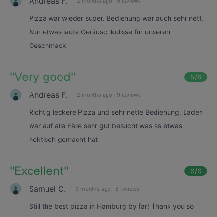
Andreas F.
2 months ago
·
9 reviews
Pizza war wieder super. Bedienung war auch sehr nett.
Nur etwas laute Geräuschkulisse für unseren
Geschmack
"
Very good
"
5
/6
Andreas F.
2 months ago
·
9 reviews
Richtig leckere Pizza und sehr nette Bedienung. Laden
war auf alle Fälle sehr gut besucht was es etwas
hektisch gemacht hat
"
Excellent
"
6
/6
Samuel C.
3 months ago
·
8 reviews
Still the best pizza in Hamburg by far! Thank you so