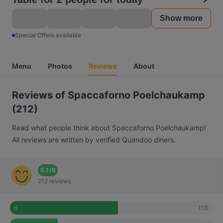
Show more
Special Offers available
Menu
Photos
Reviews
About
Reviews of Spaccaforno Poelchaukamp
(212)
Read what people think about Spaccaforno Poelchaukamp!
All reviews are written by verified Quandoo diners.
5.1
/
6
212 reviews
113
6