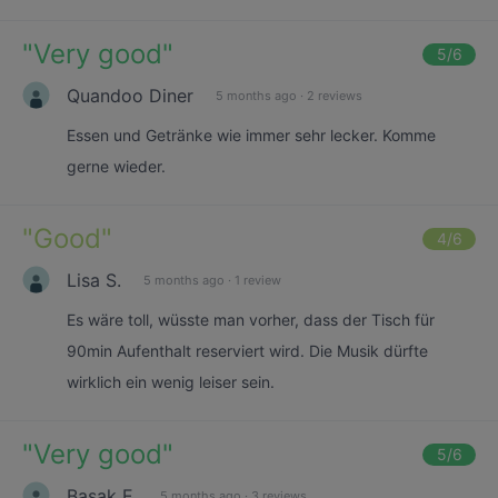
"
Very good
"
5
/6
Quandoo Diner
5 months ago
·
2 reviews
Essen und Getränke wie immer sehr lecker. Komme
gerne wieder.
"
Good
"
4
/6
Lisa S.
5 months ago
·
1 review
Es wäre toll, wüsste man vorher, dass der Tisch für
90min Aufenthalt reserviert wird. Die Musik dürfte
wirklich ein wenig leiser sein.
"
Very good
"
5
/6
Başak E.
5 months ago
·
3 reviews