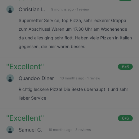
Christian L.
9 months ago
·
1 review
Supernetter Service, top Pizza, sehr leckerer Grappa
zum Abschluss! Waren um 17.30 Uhr am Wochenende
da und alles ging sehr flott. Haben viele Pizzen in Italien
gegessen, die hier waren besser.
"
Excellent
"
6
/6
Quandoo Diner
10 months ago
·
1 review
Richtig leckere Pizza! Die Beste überhaupt :) und sehr
lieber Service
"
Excellent
"
6
/6
Samuel C.
10 months ago
·
8 reviews