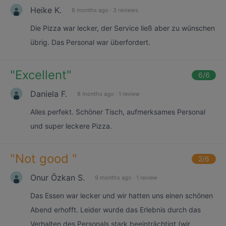
Heike K.
8 months ago
·
3 reviews
Die Pizza war lecker, der Service ließ aber zu wünschen
übrig. Das Personal war überfordert.
"
Excellent
"
6
/6
Daniela F.
8 months ago
·
1 review
Alles perfekt. Schöner Tisch, aufmerksames Personal
und super leckere Pizza.
"
Not good
"
2
/6
Onur Özkan S.
9 months ago
·
1 review
Das Essen war lecker und wir hatten uns einen schönen
Abend erhofft. Leider wurde das Erlebnis durch das
Verhalten des Personals stark beeinträchtigt (wir