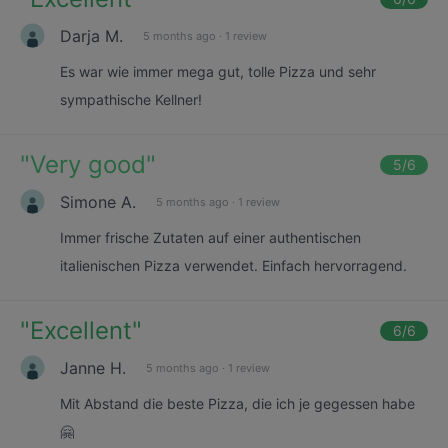
Darja M.
5 months ago
·
1 review
Es war wie immer mega gut, tolle Pizza und sehr
sympathische Kellner!
"
Very good
"
5
/6
Simone A.
5 months ago
·
1 review
Immer frische Zutaten auf einer authentischen
italienischen Pizza verwendet. Einfach hervorragend.
"
Excellent
"
6
/6
Janne H.
5 months ago
·
1 review
Mit Abstand die beste Pizza, die ich je gegessen habe
🤗