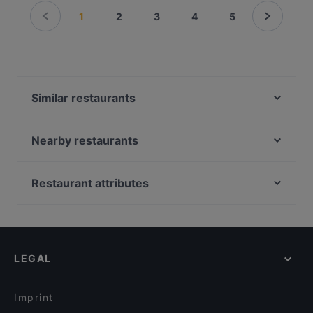
1
2
3
4
5
Similar restaurants
Mizu Hamburg
Zimmer 34
Nearby restaurants
Noory Restaurant
Là Phin Café & Bar
L'Orient Restaurant Winterhude
The Morgenmuffel
Restaurant attributes
Rice Kitchen
Hindukusch
Family-friendly Restaurants in Hamburg
Viet No.1 Mundsburg
Hala Mignon
Casual Restaurants in Hamburg
Eleven 11:11 Eleven - Komponistenviertel
Maharani Hamburg
Restaurants For Groups in Hamburg
BODHI – vegan living
Schweinske Stadtpark
LEGAL
Restaurants For Business Lunch in Hamburg
HANAMI
Falafel Factory
Dinner Options in Hamburg
Da Vincenzo
Eleven 11:11 Eleven Eppendorf
Imprint
Eliés Restaurant und Bar Hamburg