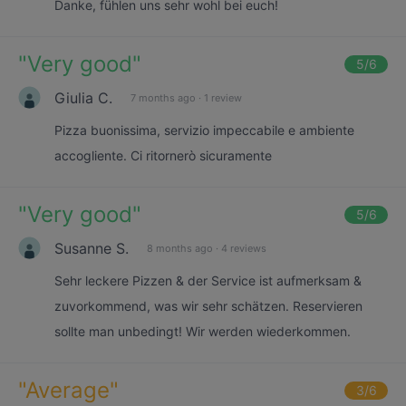
Danke, fühlen uns sehr wohl bei euch!
"
Very good
"
5
/6
Giulia C.
7 months ago
·
1 review
Pizza buonissima, servizio impeccabile e ambiente
accogliente. Ci ritornerò sicuramente
"
Very good
"
5
/6
Susanne S.
8 months ago
·
4 reviews
Sehr leckere Pizzen & der Service ist aufmerksam &
zuvorkommend, was wir sehr schätzen. Reservieren
sollte man unbedingt! Wir werden wiederkommen.
"
Average
"
3
/6