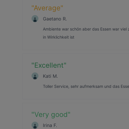
"
Average
"
Gaetano R.
Ambiente war schön aber das Essen war viel zu 
in Wirklichkeit ist
"
Excellent
"
Kati M.
Toller Service, sehr aufmerksam und das Ess
"
Very good
"
Irina F.