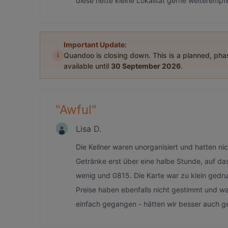
diese nette kleine Lokalität gerne weiterempf
Important Update:
i
Quandoo is closing down. This is a planned, ph
available until
30 September 2026
.
"
Awful
"
Lisa D.
Die Kellner waren unorganisiert und hatten n
Getränke erst über eine halbe Stunde, auf d
wenig und 0815. Die Karte war zu klein gedr
Preise haben ebenfalls nicht gestimmt und wa
einfach gegangen - hätten wir besser auch 