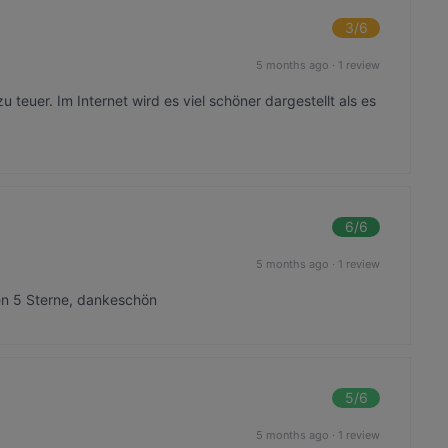
3
/6
5 months ago
·
1 review
teuer. Im Internet wird es viel schöner dargestellt als es
6
/6
5 months ago
·
1 review
en 5 Sterne, dankeschön
5
/6
5 months ago
·
1 review