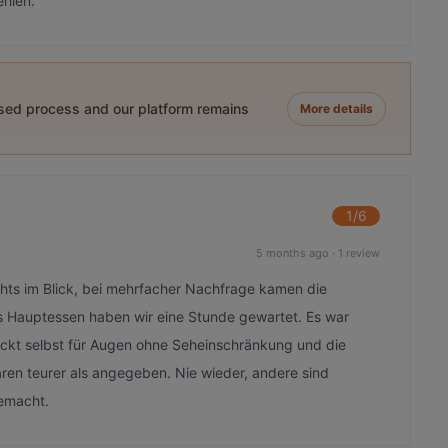
ehlen.
ased process and our platform remains
More details
1
/6
5 months ago
·
1 review
ichts im Blick, bei mehrfacher Nachfrage kamen die
as Hauptessen haben wir eine Stunde gewartet. Es war
uckt selbst für Augen ohne Seheinschränkung und die
ren teurer als angegeben. Nie wieder, andere sind
gemacht.