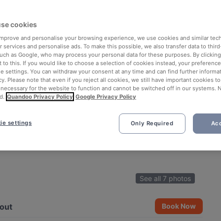
se cookies
 improve and personalise your browsing experience, we use cookies and similar tec
 services and personalise ads. To make this possible, we also transfer data to third
such as Google, who may process your personal data for these purposes. By clicking 
 to this. If you would like to choose a selection of cookies instead, your preferenc
ie settings. You can withdraw your consent at any time and can find further informat
cy. Please note that even if you reject all cookies, we still have important cookies t
 necessary for the website to function and cannot be switched off in our systems. 
d.
Quandoo Privacy Policy
Google Privacy Policy
ie settings
Only Required
Acc
See all 7 photos
out
Book Now