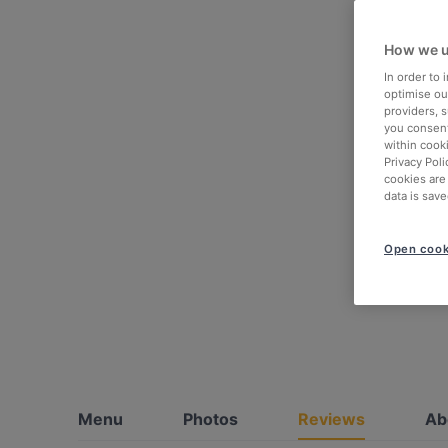
How we u
In order to
optimise our
providers, 
you consent
within cook
Privacy Poli
cookies are
data is save
Open cook
Menu
Photos
Reviews
Ab