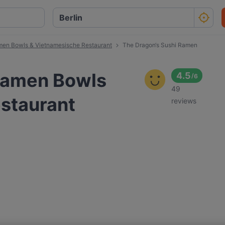
men Bowls & Vietnamesische Restaurant
The Dragon‘s Sushi Ramen
Ramen Bowls
4.5
/
6
49
staurant
reviews