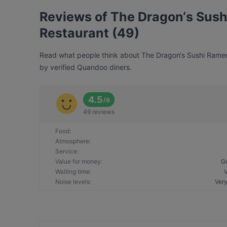
Reviews of The Dragon‘s Sus
Restaurant (49)
Read what people think about The Dragon‘s Sushi Ramen 
by verified Quandoo diners.
4.5
/
6
49 reviews
Food
:
Atmosphere
:
Service
:
Value for money
:
G
Waiting time
:
Noise levels
:
Very