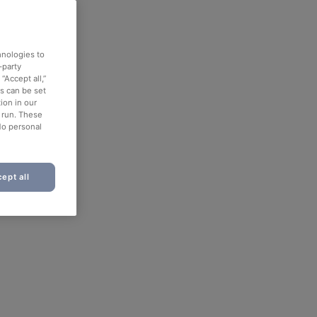
hnologies to
-party
“Accept all,”
es can be set
ion in our
o run. These
No personal
ept all