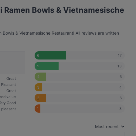
hi Ramen Bowls & Vietnamesische
Bowls & Vietnamesische Restaurant! All reviews are written
17
6
13
5
6
4
Great
Pleasant
4
3
Great
ood value
6
2
Very Good
3
1
 pleasant
Most recent