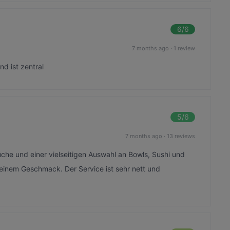
6
/6
7 months ago
·
1 review
nd ist zentral
5
/6
7 months ago
·
13 reviews
üche und einer vielseitigen Auswahl an Bowls, Sushi und
 seinem Geschmack. Der Service ist sehr nett und